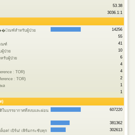
53.38
3036.1:1
14256
ุ��ัณฑ์สำหรับผู้ป่วย
55
41
ัณฑ์
10
ผู้ป่วย
6
รับผู้ป่วย
4
4
erence : TOR)
2
ference : TOR)
1
งพล
1
ด)
607220
าติในบรรยากาศที่สงบและผ่อน
381362
302613
็อค! เบิร์น! เฟิร์มกระชับทุก