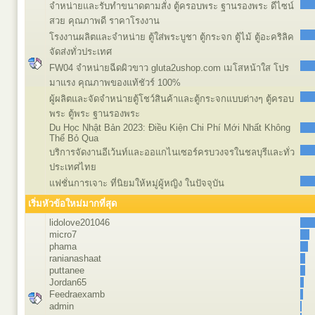
จำหน่ายและรับทำขนาดตามสั่ง ตู้ครอบพระ ฐานรองพระ ดีไซน์
สวย คุณภาพดี ราคาโรงงาน
โรงงานผลิตและจำหน่าย ตู้ใส่พระบูชา ตู้กระจก ตู้ไม้ ตู้อะคริลิค
จัดส่งทั่วประเทศ
FW04 จำหน่ายฉีดผิวขาว gluta2ushop.com เมโสหน้าใส โปร
มาแรง คุณภาพของแท้ชัวร์ 100%
ผู้ผลิตและจัดจำหน่ายตู้โชว์สินค้าและตู้กระจกแบบต่างๆ ตู้ครอบ
พระ ตู้พระ ฐานรองพระ
Du Học Nhật Bản 2023: Điều Kiện Chi Phí Mới Nhất Không
Thể Bỏ Qua
บริการจัดงานอีเว้นท์และออแกไนเซอร์ครบวงจรในชลบุรีและทั่ว
ประเทศไทย
แฟชั่นการเจาะ ที่นิยมให้หมู่ผู้หญิง ในปัจจุบัน
เริ่มหัวข้อใหม่มากที่สุด
lidolove201046
micro7
phama
ranianashaat
puttanee
Jordan65
Feedraexamb
admin