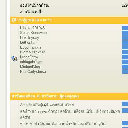
ออนไลน์มากที่สุด:
129
ออนไลน์วันนี้:
ผู้มีกระทู้สูงสุด 10 คนแรก
lidolove201046
SpeexKessweex
HokBoyday
LutherJat
Ecogmahom
Biomoufackcaf
lwaeo9hpw
oridagaibiage
MichaelMus
PlusCadyshusa
หัวข้อยอดนิยม 10 หัวข้อแรก (ผู้ตอบสูงสุด)
Amado ผลิต��ัณฑ์เพื่อคนไทย
ลดน้ำหนัก sye-s ฉีกกฏ! ลดอ้วน! บล็อค! เบิร์น! เฟิร์มกระชับทุก
สัดส่วน
ซาซันซ่าทำให้คุณแม่ลูกสามน้ำหนักลดลงกี่โล มาดูกัน!!