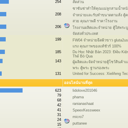
254
สัดส่วน
ซาซันซ่าทำให้คุณแม่ลูกสามน้ำหนัก
208
จำหน่ายและรับทำขนาดตามสั่ง ตู้
สวย คุณภาพดี ราคาโรงงาน
206
โรงงานผลิตและจำหน่าย ตู้ใส่พระบูชา
จัดส่งทั่วประเทศ
199
FW04 จำหน่ายฉีดผิวขาว gluta2u
แรง คุณภาพของแท้ชัวร์ 100%
185
Du Học Nhật Bản 2023: Điều Kiệ
Thể Bỏ Qua
143
ผู้ผลิตและจัดจำหน่ายตู้โชว์สินค้า
พระ ตู้พระ ฐานรองพระ
131
United for Success: Xielifeng Te
ออนไลน์นานที่สุด
623
lidolove201046
79
phama
68
ranianashaat
42
41
SpeexKessweex
31
micro7
24
puttanee
15