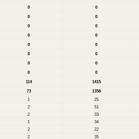
0
0
0
0
0
0
0
0
0
0
0
0
0
0
0
0
114
1415
73
1358
1
25
2
51
2
33
1
34
2
22
2
35