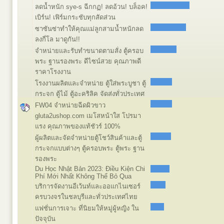
ลดน้ำหนัก sye-s ฉีกกฏ! ลดอ้วน! บล็อค!
เบิร์น! เฟิร์มกระชับทุกสัดส่วน
ซาซันซ่าทำให้คุณแม่ลูกสามน้ำหนักลด
ลงกี่โล มาดูกัน!!
จำหน่ายและรับทำขนาดตามสั่ง ตู้ครอบ
พระ ฐานรองพระ ดีไซน์สวย คุณภาพดี
ราคาโรงงาน
โรงงานผลิตและจำหน่าย ตู้ใส่พระบูชา ตู้
กระจก ตู้ไม้ ตู้อะคริลิค จัดส่งทั่วประเทศ
FW04 จำหน่ายฉีดผิวขาว
gluta2ushop.com เมโสหน้าใส โปรมา
แรง คุณภาพของแท้ชัวร์ 100%
ผู้ผลิตและจัดจำหน่ายตู้โชว์สินค้าและตู้
กระจกแบบต่างๆ ตู้ครอบพระ ตู้พระ ฐาน
รองพระ
Du Học Nhật Bản 2023: Điều Kiện Chi
Phí Mới Nhất Không Thể Bỏ Qua
บริการจัดงานอีเว้นท์และออแกไนเซอร์
ครบวงจรในชลบุรีและทั่วประเทศไทย
แฟชั่นการเจาะ ที่นิยมให้หมู่ผู้หญิง ใน
ปัจจุบัน