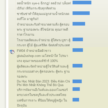
ลดน้ำหนัก sye-s ฉีกกฏ! ลดอ้วน! บล็อค!
เบิร์น! เฟิร์มกระชับทุกสัดส่วน
ซาซันซ่าทำให้คุณแม่ลูกสามน้ำหนักลด
ลงกี่โล มาดูกัน!!
จำหน่ายและรับทำขนาดตามสั่ง ตู้ครอบ
พระ ฐานรองพระ ดีไซน์สวย คุณภาพดี
ราคาโรงงาน
โรงงานผลิตและจำหน่าย ตู้ใส่พระบูชา ตู้
กระจก ตู้ไม้ ตู้อะคริลิค จัดส่งทั่วประเทศ
FW04 จำหน่ายฉีดผิวขาว
gluta2ushop.com เมโสหน้าใส โปรมา
แรง คุณภาพของแท้ชัวร์ 100%
ผู้ผลิตและจัดจำหน่ายตู้โชว์สินค้าและตู้
กระจกแบบต่างๆ ตู้ครอบพระ ตู้พระ ฐาน
รองพระ
Du Học Nhật Bản 2023: Điều Kiện Chi
Phí Mới Nhất Không Thể Bỏ Qua
บริการจัดงานอีเว้นท์และออแกไนเซอร์
ครบวงจรในชลบุรีและทั่วประเทศไทย
แฟชั่นการเจาะ ที่นิยมให้หมู่ผู้หญิง ใน
ปัจจุบัน