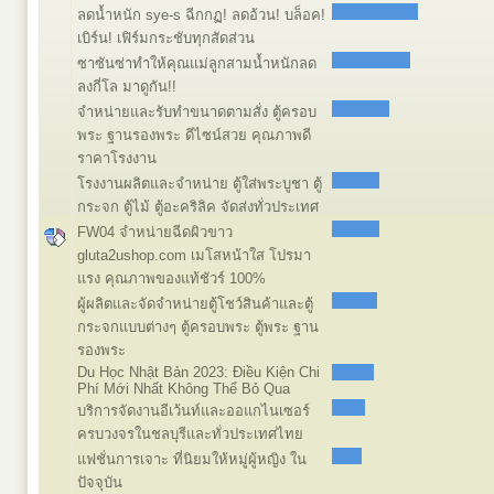
ลดน้ำหนัก sye-s ฉีกกฏ! ลดอ้วน! บล็อค!
เบิร์น! เฟิร์มกระชับทุกสัดส่วน
ซาซันซ่าทำให้คุณแม่ลูกสามน้ำหนักลด
ลงกี่โล มาดูกัน!!
จำหน่ายและรับทำขนาดตามสั่ง ตู้ครอบ
พระ ฐานรองพระ ดีไซน์สวย คุณภาพดี
ราคาโรงงาน
โรงงานผลิตและจำหน่าย ตู้ใส่พระบูชา ตู้
กระจก ตู้ไม้ ตู้อะคริลิค จัดส่งทั่วประเทศ
FW04 จำหน่ายฉีดผิวขาว
gluta2ushop.com เมโสหน้าใส โปรมา
แรง คุณภาพของแท้ชัวร์ 100%
ผู้ผลิตและจัดจำหน่ายตู้โชว์สินค้าและตู้
กระจกแบบต่างๆ ตู้ครอบพระ ตู้พระ ฐาน
รองพระ
Du Học Nhật Bản 2023: Điều Kiện Chi
Phí Mới Nhất Không Thể Bỏ Qua
บริการจัดงานอีเว้นท์และออแกไนเซอร์
ครบวงจรในชลบุรีและทั่วประเทศไทย
แฟชั่นการเจาะ ที่นิยมให้หมู่ผู้หญิง ใน
ปัจจุบัน