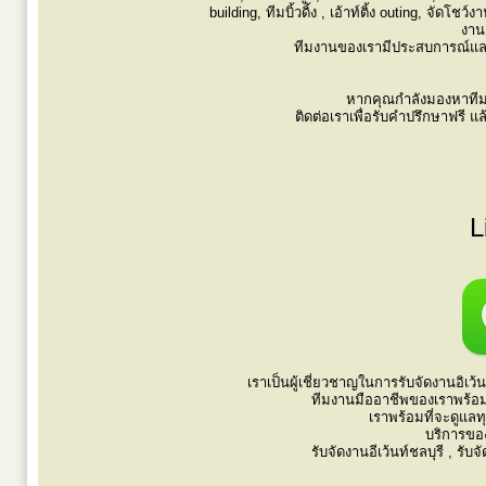
building, ทีมบิ้วดิ้ง , เอ้าท์ติ้ง outing, จัดโ
งาน
ทีมงานของเรามีประสบการณ์และคว
หากคุณกำลังมองหาทีมง
ติดต่อเราเพื่อรับคำปรึกษาฟรี
L
เราเป็นผู้เชี่ยวชาญในการรับจัดงานอิเ
ทีมงานมืออาชีพของเราพร้อม
เราพร้อมที่จะดูแลท
บริการขอ
รับจัดงานอีเว้นท์ชลบุรี , รับ