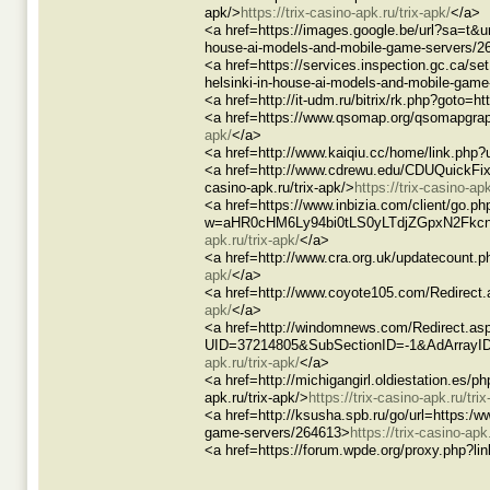
apk/>
https://trix-casino-apk.ru/trix-apk/
</a>
<a href=https://images.google.be/url?sa=
house-ai-models-and-mobile-game-servers/2
<a href=https://services.inspection.gc.c
helsinki-in-house-ai-models-and-mobile-gam
<a href=http://it-udm.ru/bitrix/rk.php?goto=htt
<a href=https://www.qsomap.org/qsomapgraph
apk/
</a>
<a href=http://www.kaiqiu.cc/home/link.php?ur
<a href=http://www.cdrewu.edu/CDUQuickFix
casino-apk.ru/trix-apk/>
https://trix-casino-apk
<a href=https://www.inbizia.com/client/go.ph
w=aHR0cHM6Ly94bi0tLS0yLTdjZGpxN2FkcnNjc2
apk.ru/trix-apk/
</a>
<a href=http://www.cra.org.uk/updatecount.ph
apk/
</a>
<a href=http://www.coyote105.com/Redirect.as
apk/
</a>
<a href=http://windomnews.com/Redirect.as
UID=37214805&SubSectionID=-1&AdArrayID=7
apk.ru/trix-apk/
</a>
<a href=http://michigangirl.oldiestation.e
apk.ru/trix-apk/>
https://trix-casino-apk.ru/trix
<a href=http://ksusha.spb.ru/go/url=https:
game-servers/264613>
https://trix-casino-apk.
<a href=https://forum.wpde.org/proxy.php?link