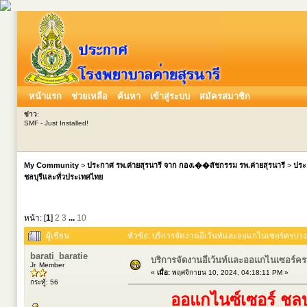
หน้าแรก
ช่วยเหลือ
ค้นหา
เข้าสู่ระบบ
สมัครสมาชิก
ข่าว
:
SMF - Just Installed!
My Community
>
ประกาศ รพ.ค่ายสุรนารี จาก กองเ��สัชกรรม รพ.ค่ายสุรนารี
>
ประ
ชลบุรีและทั่วประเทศไทย
หน้า: [
1
]
2
3
...
10
ผู้เขียน
หัวข้อ: บริการจัดงานอีเว้นท์และออแกไนเซอร์ครบวง
barati_baratie
บริการจัดงานอีเว้นท์และออแกไนเซอร์ค
Jr. Member
«
เมื่อ:
พฤศจิกายน 10, 2024, 04:18:11 PM »
กระทู้: 56
ออแกไนซ์เซอร์ ชลบ