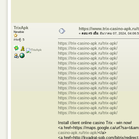
TrixApk
https://www.trix-casino-apk.ru/t
Newbie
«
ตอบ #5 เมื่อ:
ธันวาคม 07, 2024, 04:06:
กระทู้: 5
https://trix-casino-apk.ru/trix-apk/
https://trix-casino-apk.ru/trix-apk/
https://trix-casino-apk.ru/trix-apk/
https://trix-casino-apk.ru/trix-apk/
https://trix-casino-apk.ru/trix-apk/
https://trix-casino-apk.ru/trix-apk/
https://trix-casino-apk.ru/trix-apk/
https://trix-casino-apk.ru/trix-apk/
https://trix-casino-apk.ru/trix-apk/
https://trix-casino-apk.ru/trix-apk/
https://trix-casino-apk.ru/trix-apk/
https://trix-casino-apk.ru/trix-apk/
https://trix-casino-apk.ru/trix-apk/
https://trix-casino-apk.ru/trix-apk/
https://trix-casino-apk.ru/trix-apk/
Install client online casino Trix - win now!
<a href=https://maps.google.ca/url?sa=t&amp
casino-apk.ru/trix-apk/
</a>
<a href=http://kvadrat-spb.com/bitrix/redire