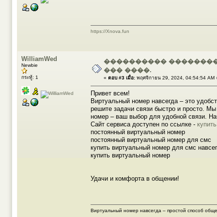
https://Xnova.fun
WilliamWed
���������� ��������
Newbie
��� ����.
กระทู้: 1
«
ตอบ #3 เมื่อ:
พฤศจิกายน 29, 2024, 04:54:54 AM 
Привет всем!
Виртуальный номер навсегда – это удобст
решите задачи связи быстро и просто. Мы
номер – ваш выбор для удобной связи. На
Сайт сервиса доступен по ссылке -
купить
постоянный виртуальный номер
постоянный виртуальный номер для смс
купить виртуальный номер для смс навсе
купить виртуальный номер
Удачи и комфорта в общении!
Виртуальный номер навсегда – простой способ обще