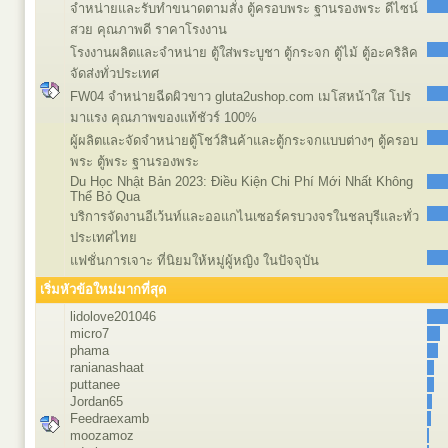
จำหน่ายและรับทำขนาดตามสั่ง ตู้ครอบพระ ฐานรองพระ ดีไซน์
สวย คุณภาพดี ราคาโรงงาน
โรงงานผลิตและจำหน่าย ตู้ใส่พระบูชา ตู้กระจก ตู้ไม้ ตู้อะคริลิค
จัดส่งทั่วประเทศ
FW04 จำหน่ายฉีดผิวขาว gluta2ushop.com เมโสหน้าใส โปร
มาแรง คุณภาพของแท้ชัวร์ 100%
ผู้ผลิตและจัดจำหน่ายตู้โชว์สินค้าและตู้กระจกแบบต่างๆ ตู้ครอบ
พระ ตู้พระ ฐานรองพระ
Du Học Nhật Bản 2023: Điều Kiện Chi Phí Mới Nhất Không
Thể Bỏ Qua
บริการจัดงานอีเว้นท์และออแกไนเซอร์ครบวงจรในชลบุรีและทั่ว
ประเทศไทย
แฟชั่นการเจาะ ที่นิยมให้หมู่ผู้หญิง ในปัจจุบัน
เริ่มหัวข้อใหม่มากที่สุด
lidolove201046
micro7
phama
ranianashaat
puttanee
Jordan65
Feedraexamb
moozamoz