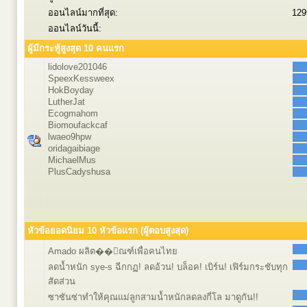
ออนไลน์มากที่สุด:
129
ออนไลน์วันนี้:
ผู้มีกระทู้สูงสุด 10 คนแรก
lidolove201046
SpeexKessweex
HokBoyday
LutherJat
Ecogmahom
Biomoufackcaf
lwaeo9hpw
oridagaibiage
MichaelMus
PlusCadyshusa
หัวข้อยอดนิยม 10 หัวข้อแรก (ผู้ตอบสูงสุด)
Amado ผลิต��ัณฑ์เพื่อคนไทย
ลดน้ำหนัก sye-s ฉีกกฏ! ลดอ้วน! บล็อค! เบิร์น! เฟิร์มกระชับทุก
สัดส่วน
ซาซันซ่าทำให้คุณแม่ลูกสามน้ำหนักลดลงกี่โล มาดูกัน!!