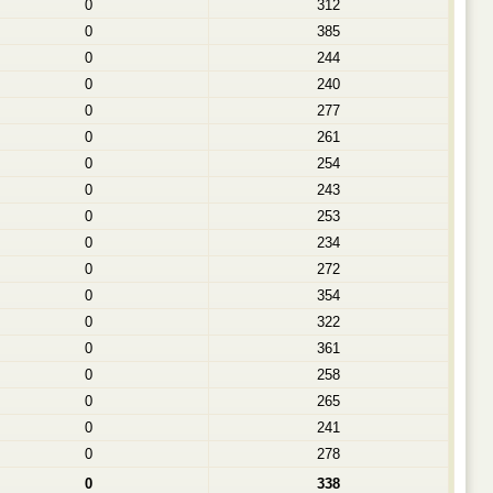
0
312
0
385
0
244
0
240
0
277
0
261
0
254
0
243
0
253
0
234
0
272
0
354
0
322
0
361
0
258
0
265
0
241
0
278
0
338