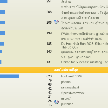
254
สัดส่วน
ซาซันซ่าทำให้คุณแม่ลูกสามน้ำหนัก
208
จำหน่ายและรับทำขนาดตามสั่ง ตู้
สวย คุณภาพดี ราคาโรงงาน
206
โรงงานผลิตและจำหน่าย ตู้ใส่พระบูชา
จัดส่งทั่วประเทศ
199
FW04 จำหน่ายฉีดผิวขาว gluta2u
แรง คุณภาพของแท้ชัวร์ 100%
185
Du Học Nhật Bản 2023: Điều Kiệ
Thể Bỏ Qua
143
ผู้ผลิตและจัดจำหน่ายตู้โชว์สินค้า
พระ ตู้พระ ฐานรองพระ
131
United for Success: Xielifeng Te
ออนไลน์นานที่สุด
623
lidolove201046
79
phama
68
ranianashaat
42
41
SpeexKessweex
31
micro7
24
puttanee
15