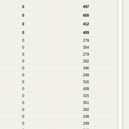
0
497
0
600
0
412
0
409
0
279
0
354
0
279
0
292
0
346
0
249
0
316
0
409
0
315
0
351
0
292
0
248
0
249