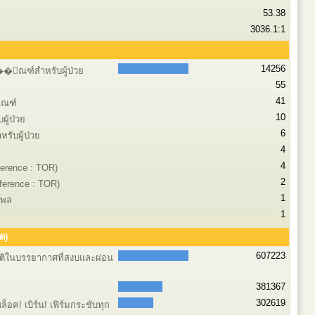
53.38
3036.1:1
14256
ุ��ัณฑ์สำหรับผู้ป่วย
55
41
ัณฑ์
10
ผู้ป่วย
6
รับผู้ป่วย
4
4
erence : TOR)
2
ference : TOR)
1
งพล
1
ด)
607223
าติในบรรยากาศที่สงบและผ่อน
381367
302619
็อค! เบิร์น! เฟิร์มกระชับทุก