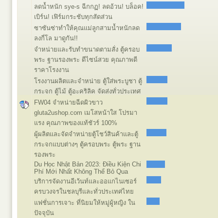
ลดน้ำหนัก sye-s ฉีกกฏ! ลดอ้วน! บล็อค!
เบิร์น! เฟิร์มกระชับทุกสัดส่วน
ซาซันซ่าทำให้คุณแม่ลูกสามน้ำหนักลด
ลงกี่โล มาดูกัน!!
จำหน่ายและรับทำขนาดตามสั่ง ตู้ครอบ
พระ ฐานรองพระ ดีไซน์สวย คุณภาพดี
ราคาโรงงาน
โรงงานผลิตและจำหน่าย ตู้ใส่พระบูชา ตู้
กระจก ตู้ไม้ ตู้อะคริลิค จัดส่งทั่วประเทศ
FW04 จำหน่ายฉีดผิวขาว
gluta2ushop.com เมโสหน้าใส โปรมา
แรง คุณภาพของแท้ชัวร์ 100%
ผู้ผลิตและจัดจำหน่ายตู้โชว์สินค้าและตู้
กระจกแบบต่างๆ ตู้ครอบพระ ตู้พระ ฐาน
รองพระ
Du Học Nhật Bản 2023: Điều Kiện Chi
Phí Mới Nhất Không Thể Bỏ Qua
บริการจัดงานอีเว้นท์และออแกไนเซอร์
ครบวงจรในชลบุรีและทั่วประเทศไทย
แฟชั่นการเจาะ ที่นิยมให้หมู่ผู้หญิง ใน
ปัจจุบัน