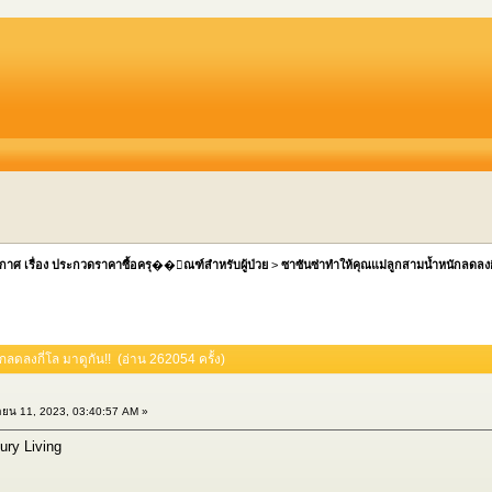
กาศ เรื่อง ประกวดราคาซื้อครุ��ัณฑ์สำหรับผู้ป่วย
>
ซาซันซ่าทำให้คุณแม่ลูกสามน้ำหนักลดลงกี
ลดลงกี่โล มาดูกัน!! (อ่าน 262054 ครั้ง)
ยน 11, 2023, 03:40:57 AM »
ury Living