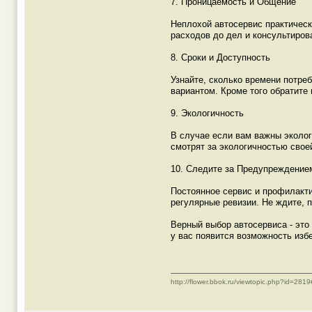
7. Проницаемость и Общение
Неплохой автосервис практическ
расходов до дел и консультиров
8. Сроки и Доступность
Узнайте, сколько времени потре
вариантом. Кроме того обратите
9. Экологичность
В случае если вам важны эколог
смотрят за экологичностью свое
10. Следите за Предупреждение
Постоянное сервис и профилакт
регулярные ревизии. Не ждите, 
Верный выбор автосервиса - эт
у вас появится возможность из
http://flower.bbok.ru/viewtopic.php?id=28