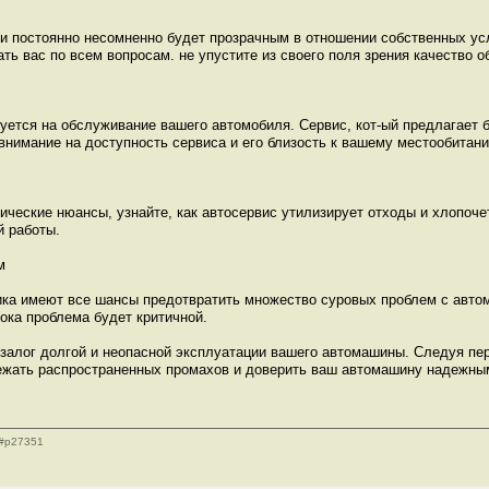
и постоянно несомненно будет прозрачным в отношении собственных ус
ать вас по всем вопросам. не упустите из своего поля зрения качество 
буется на обслуживание вашего автомобиля. Сервис, кот-ый предлагает 
 внимание на доступность сервиса и его близость к вашему местообитан
ические нюансы, узнайте, как автосервис утилизирует отходы и хлопоч
й работы.
м
ика имеют все шансы предотвратить множество суровых проблем с авто
пока проблема будет критичной.
о залог долгой и неопасной эксплуатации вашего автомашины. Следуя 
бежать распространенных промахов и доверить ваш автомашину надежны
19#p27351