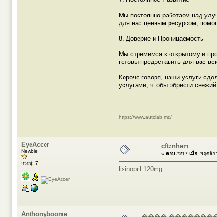
Мы постоянно работаем над улу
для нас ценным ресурсом, помо
8. Доверие и Проницаемость
Мы стремимся к открытому и пр
готовы предоставить для вас в
Короче говоря, наши услуги сд
услугами, чтобы обрести свежий
https://www.autolab.md/
EyeAccer
cftznhem
Newbie
«
ตอบ #217 เมื่อ:
พฤศจิกา
กระทู้: 7
lisinopril 120mg
Anthonyboome
���� ��������