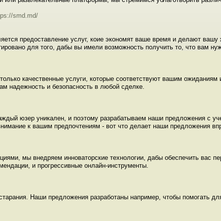
tps://smd.md/
яется предоставление услуг, коие экономят ваше время и делают вашу 
тировано для того, дабы вы имели возможность получить то, что вам нуж
только качественные услуги, которые соответствуют вашим ожиданиям 
ам надежность и безопасность в любой сделке.
ждый юзер уникален, и поэтому разрабатываем наши предложения с уче
внимание к вашим предпочтениям - вот что делает наши предложения в
циями, мы внедряем инноваторские технологии, дабы обеспечить вас п
мендации, и прогрессивные онлайн-инструменты.
старания. Наши предложения разработаны например, чтобы помогать для