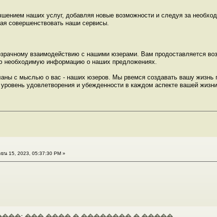
чшением наших услуг, добавляя новые возможности и следуя за необхо
гая совершенствовать наши сервисы.
озрачному взаимодействию с нашими юзерами. Вам продоставляется воз
сю необходимую информацию о наших предложениях.
еланы с мыслью о вас - наших юзеров. Мы рвемся создавать вашу жизн
 уровень удовлетворения и убежденности в каждом аспекте вашей жизни
ยน 15, 2023, 05:37:30 PM »
���: ��� ���� � �������� � �����