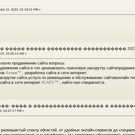
ยน 14, 2023, 01:19:21 PM »
� ����� ����� ��������� ����������� 202
23, 10:26:13 AM »
платно продвижение сайта вопросы.
одвижение сайта в топ ценазаказать поисковую раскрутку сайтапродви
тов
Алаев™
; разработка сайта в сети интернет.
раскрутке сайта услуга по размещению и обслуживанию сайтовонлайн 
сайта в сети интернет
ALAEV™
, найти seo специалиста.
��: ���� � ������������������ � ������
3, 03:47:17 PM »
размашистый спектр областей, от удобных онлайн-сервисов до специали
ии или развлекательные платформы, мы стремимся ублаготворить разли