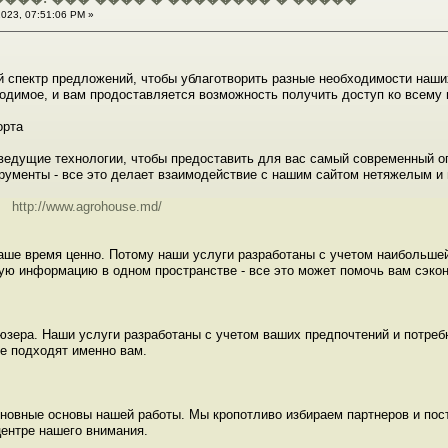
023, 07:51:06 PM »
 спектр предложений, чтобы ублаготворить разные необходимости наших
бходимое, и вам продоставляется возможность получить доступ ко всему
орта
ведущие технологии, чтобы предоставить для вас самый современный о
рументы - все это делает взаимодействие с нашим сайтом нетяжелым и
ов
http://www.agrohouse.md/
ше время ценно. Потому наши услуги разработаны с учетом наибольшей 
ю информацию в одном пространстве - все это может помочь вам сэкон
зера. Наши услуги разработаны с учетом ваших предпочтений и потреб
е подходят именно вам.
основные основы нашей работы. Мы кропотливо избираем партнеров и по
ентре нашего внимания.