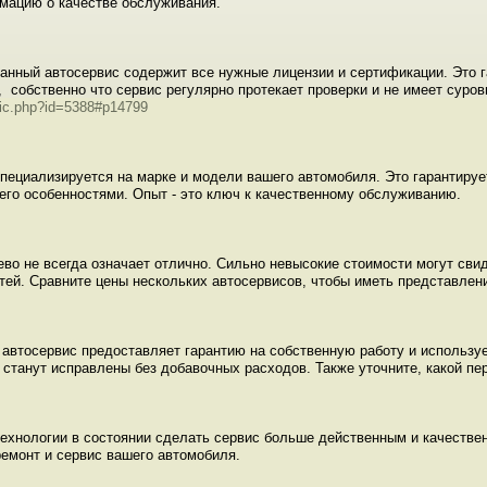
мацию о качестве обслуживания.
анный автосервис содержит все нужные лицензии и сертификации. Это г
 собственно что сервис регулярно протекает проверки и не имеет суров
pic.php?id=5388#p14799
специализируется на марке и модели вашего автомобиля. Это гарантиру
его особенностями. Опыт - это ключ к качественному обслуживанию.
во не всегда означает отлично. Сильно невысокие стоимости могут сви
тей. Сравните цены нескольких автосервисов, чтобы иметь представлен
 автосервис предоставляет гарантию на собственную работу и используе
 станут исправлены без добавочных расходов. Также уточните, какой пе
ехнологии в состоянии сделать сервис больше действенным и качественн
ремонт и сервис вашего автомобиля.