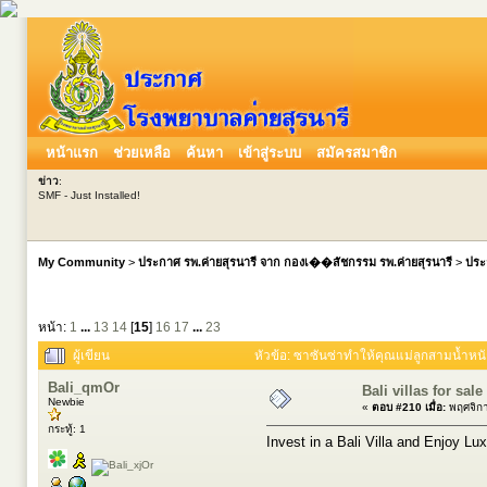
หน้าแรก
ช่วยเหลือ
ค้นหา
เข้าสู่ระบบ
สมัครสมาชิก
ข่าว
:
SMF - Just Installed!
My Community
>
ประกาศ รพ.ค่ายสุรนารี จาก กองเ��สัชกรรม รพ.ค่ายสุรนารี
>
ประ
หน้า:
1
...
13
14
[
15
]
16
17
...
23
ผู้เขียน
หัวข้อ: ซาซันซ่าทำให้คุณแม่ลูกสามน้ำหนัก
Bali_qmOr
Bali villas for sale
Newbie
«
ตอบ #210 เมื่อ:
พฤศจิกา
กระทู้: 1
Invest in a Bali Villa and Enjoy Lux