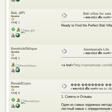
Bali_dlPi
Bali villas for sale
Newbie
«
ตอบ #211 เมื่อ:
พฤศจิกา
กระทู้: 1
Ready to Find the Perfect Bali Vil
KendrickOblique
Jaxwipanale Lite
Newbie
«
ตอบ #212 เมื่อ:
พฤศจิกา
กระทู้: 1
<a href="
http://namiartsedu.com/
RonaldCrync
��� ������� �
Newbie
«
ตอบ #213 เมื่อ:
พฤศจิกายน 14, 20
กระทู้: 8
1. Советы и Отзывы
Один из самых надежных методов 
лестный навык с определенным о