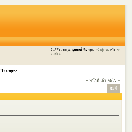
ยินดีต้อนรับคุณ,
บุคคลทั่วไป
กรุณา
เข้าสู่ระบบ
หรือ
ลง
ทะเบียน
่โล มาดูกัน!!
« หน้าที่แล้ว
ต่อไป »
พิมพ์