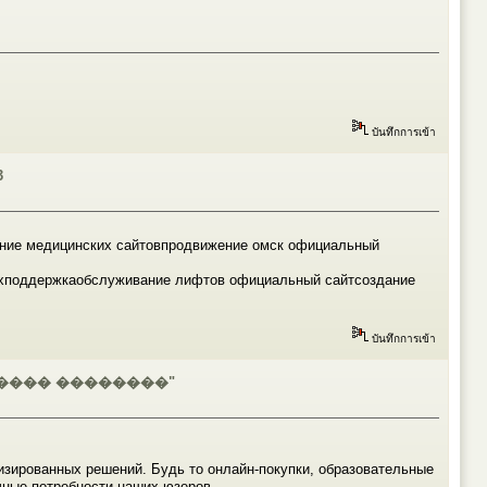
บันทึกการเข้า
3
жение медицинских сайтовпродвижение омск официальный
техподдержкаобслуживание лифтов официальный сайтсоздание
บันทึกการเข้า
���� ��������"
зированных решений. Будь то онлайн-покупки, образовательные
чные потребности наших юзеров.