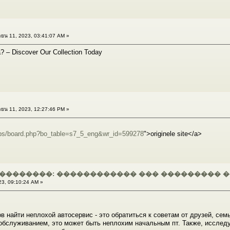
ยน 11, 2023, 03:41:07 AM »
la? – Discover Our Collection Today
ยน 11, 2023, 12:27:46 PM »
bbs/board.php?bo_table=s7_5_eng&wr_id=599278
">originele site</a>
���������: ������������ ��� ��������� 
23, 09:10:24 AM »
найти неплохой автосервис - это обратиться к советам от друзей, семь
бслуживанием, это может быть неплохим начальным пт. Также, исследу