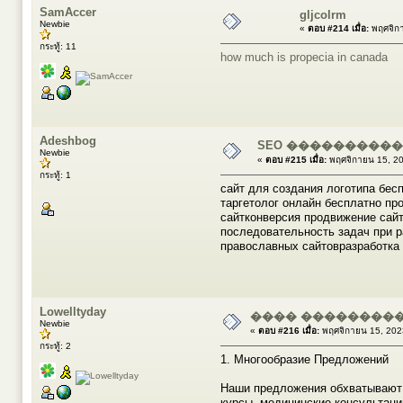
SamAccer
gljcolrm
Newbie
«
ตอบ #214 เมื่อ:
พฤศจิกา
กระทู้: 11
how much is propecia in canada
Adeshbog
SEO ����������
Newbie
«
ตอบ #215 เมื่อ:
พฤศจิกายน 15, 20
กระทู้: 1
сайт для создания логотипа бес
таргетолог онлайн бесплатно пр
сайтконверсия продвижение сай
последовательность задач при 
православных сайтовразработка 
Lowelltyday
���� ���������
Newbie
«
ตอบ #216 เมื่อ:
พฤศจิกายน 15, 202
กระทู้: 2
1. Многообразие Предложений
Наши предложения обхватывают 
курсы, медицинские консультац