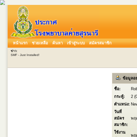
หน้าแรก
ช่วยเหลือ
ค้นหา
เข้าสู่ระบบ
สมัครสมาชิก
ข่าว
:
SMF - Just Installed!
ข้อมูลอย
ชื่อ:
Rob
กระทู้:
2 (
ตำแหน่ง:
Ne
วันที่
สมัคร
พฤศ
สมาชิก:
ใช้งาน
พฤศ