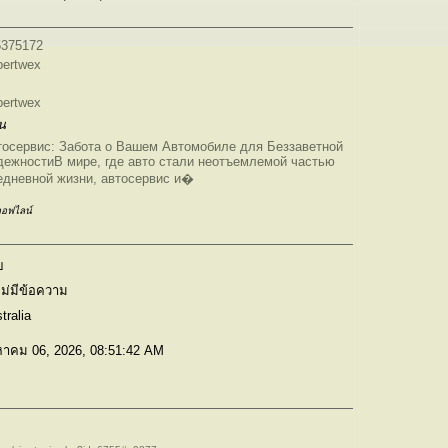
5375172
ertwex
ertwex
น
тосервис: Забота о Вашем Автомобиле для Беззаветной
ежностиВ мире, где авто стали неотъемлемой частью
едневной жизни, автосервис и�
อฟไลน์
ย
ไม่มีข้อความ
tralia
หาคม 06, 2026, 08:51:42 AM