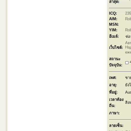
ล่าสุด:
ICQ:
23
AIM:
Rob
MSN:
YIM:
Rob
อีเมล์:
ซ่อ
Ав
Над
เว็บไซต์:
еж
สถานะ
อ
ปัจจุบัน:
เพศ:
ชา
อายุ:
ยัง
ที่อยู่:
Aus
เวลาท้อง
สิง
ถิ่น:
ภาษา:
ลายเซ็น: