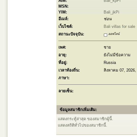
AIM:
Bali_kpPi
MSN:
YIM:
Bali_jkPi
อีเมล์:
ซ่อน
เว็บไซต์:
Bali villas for sale
สถานะปัจจุบัน:
ออฟไลน์
เพศ:
ชาย
อายุ:
ยังไม่มีข้อความ
ที่อยู่:
Russia
เวลาท้องถิ่น:
สิงหาคม 07, 2026,
ภาษา:
ลายเซ็น:
ข้อมูลสมาชิกเพิ่มเติม:
แสดงกระทู้ล่าสุด ของสมาชิกผู้นี้.
แสดงสถิติทั่วไปของสมาชิกนี้.