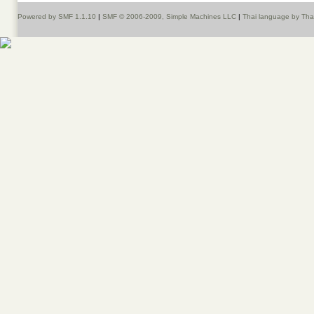
Powered by SMF 1.1.10
|
SMF © 2006-2009, Simple Machines LLC
|
Thai language by Th