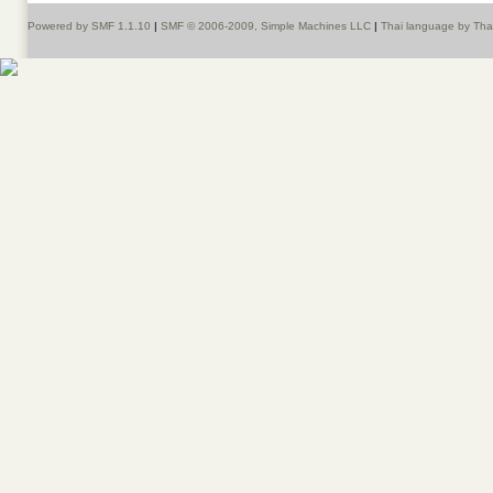
Powered by SMF 1.1.10
|
SMF © 2006-2009, Simple Machines LLC
|
Thai language by Th