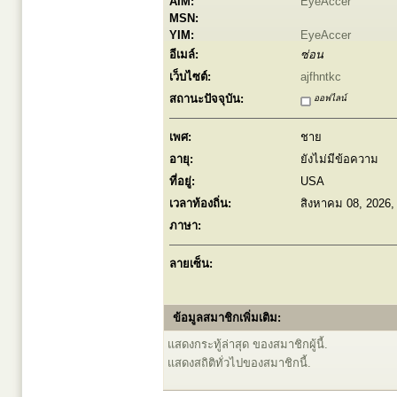
AIM:
EyeAccer
MSN:
YIM:
EyeAccer
อีเมล์:
ซ่อน
เว็บไซต์:
ajfhntkc
สถานะปัจจุบัน:
ออฟไลน์
เพศ:
ชาย
อายุ:
ยังไม่มีข้อความ
ที่อยู่:
USA
เวลาท้องถิ่น:
สิงหาคม 08, 2026,
ภาษา:
ลายเซ็น:
ข้อมูลสมาชิกเพิ่มเติม:
แสดงกระทู้ล่าสุด ของสมาชิกผู้นี้.
แสดงสถิติทั่วไปของสมาชิกนี้.