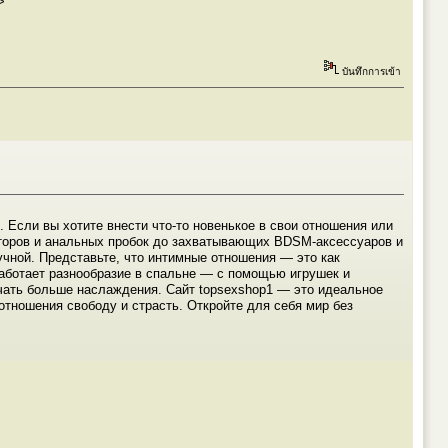
>
บันทึกการเข้า
. Если вы хотите внести что-то новенькое в свои отношения или
раторов и анальных пробок до захватывающих BDSM-аксессуаров и
учной. Представьте, что интимные отношения — это как
работает разнообразие в спальне — с помощью игрушек и
учать больше наслаждения. Сайт topsexshop1 — это идеальное
 отношения свободу и страсть. Откройте для себя мир без