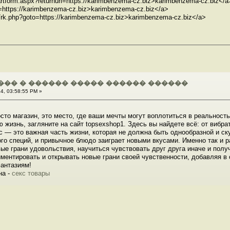
artform.aspx?returnurl=https://karimbenzema-cz.biz>karimbenzema-cz.biz</a
t?url=https://karimbenzema-cz.biz>karimbenzema-cz.biz</a>
ix/rk.php?goto=https://karimbenzema-cz.biz>karimbenzema-cz.biz</a>
��� � ������ ����� ������ ������
4, 03:58:55 PM »
то магазин, это место, где ваши мечты могут воплотиться в реальность
ю жизнь, загляните на сайт topsexshop1. Здесь вы найдете всё: от виб
с — это важная часть жизни, которая не должна быть однообразной и ск
ого специй, и привычное блюдо заиграет новыми вкусами. Именно так и 
ые грани удовольствия, научиться чувствовать друг друга иначе и пол
иментировать и открывать новые грани своей чувственности, добавляя в
фантазиям!
на -
секс товары