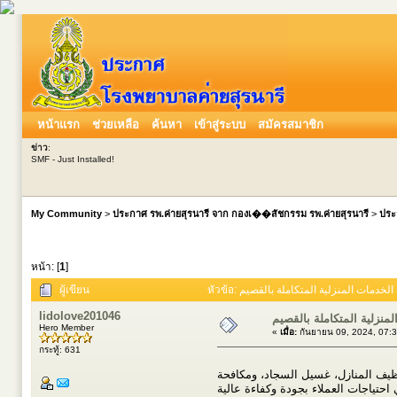
หน้าแรก
ช่วยเหลือ
ค้นหา
เข้าสู่ระบบ
สมัครสมาชิก
ข่าว
:
SMF - Just Installed!
My Community
>
ประกาศ รพ.ค่ายสุรนารี จาก กองเ��สัชกรรม รพ.ค่ายสุรนารี
>
ประ
หน้า: [
1
]
ผู้เขียน
lidolove201046
نزلية المتكاملة بالقصيم
Hero Member
«
เมื่อ:
กันยายน 09, 2024, 07:
กระทู้: 631
ظيف المنازل، غسيل السجاد، ومكافحة