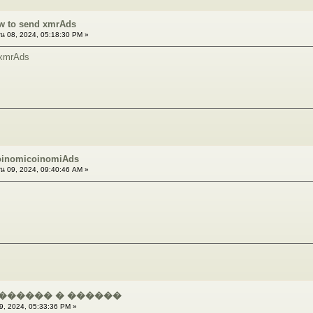
ow to send xmrAds
น 08, 2024, 05:18:30 PM »
 xmrAds
 coinomicoinomiAds
น 09, 2024, 09:40:46 AM »
������ � ������
, 2024, 05:33:36 PM »