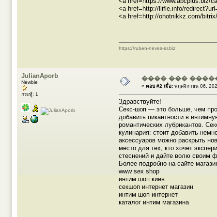
<a href=https://www.abcplus.biz/c
<a href=http://llifle.info/redirec
<a href=http://ohotnikkz.com/bitr
https://ruben-neves-ar.biz
JulianAporb
���� ��� ����
Newbie
«
ตอบ #2 เมื่อ:
พฤศจิกายน 06, 202
กระทู้: 1
Здравствуйте!
Секс-шоп — это больше, чем прос
добавить пикантности в интимну
романтических лубрикантов. Сек
кулинария: стоит добавить немн
аксессуаров можно раскрыть нов
место для тех, кто хочет экспер
стеснений и дайте волю своим 
Более подробно на сайте магази
www sex shop
интим шоп киев
секшоп интернет магазин
интим шоп интернет
каталог интим магазина