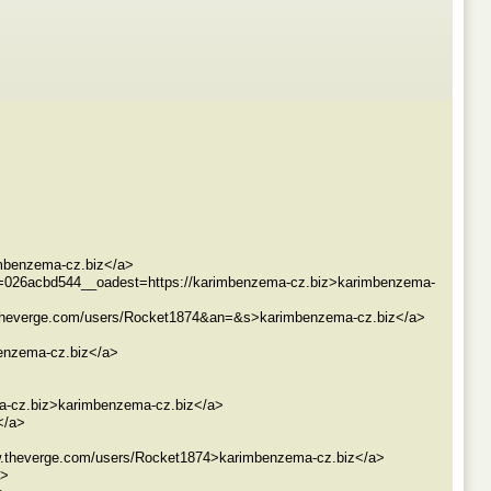
imbenzema-cz.biz</a>
_cb=026acbd544__oadest=https://karimbenzema-cz.biz>karimbenzema-
.theverge.com/users/Rocket1874&an=&s>karimbenzema-cz.biz</a>
enzema-cz.biz</a>
a-cz.biz>karimbenzema-cz.biz</a>
</a>
ww.theverge.com/users/Rocket1874>karimbenzema-cz.biz</a>
a>