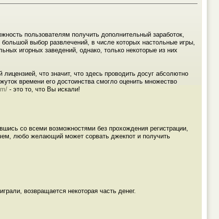
можность пользователям получить дополнительный заработок,
ь большой выбор развлечений, в числе которых настольные игры,
льных игорных заведений, однако, только некоторые из них
лицензией, что значит, что здесь проводить досуг абсолютно
межуток времени его достоинства смогло оценить множество
om/
- это то, что Вы искали!
ившись со всеми возможностями без прохождения регистрации,
 чем, любо желающий может сорвать джекпот и получить
грали, возвращается некоторая часть денег.