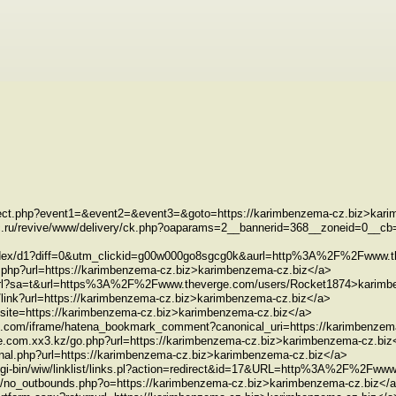
redirect.php?event1=&event2=&event3=&goto=https://karimbenzema-cz.biz>kar
cellc.ru/revive/www/delivery/ck.php?oaparams=2__bannerid=368__zoneid=0_
m/index/d1?diff=0&utm_clickid=g00w000go8sgcg0k&aurl=http%3A%2F%2Fwww
dex.php?url=https://karimbenzema-cz.biz>karimbenzema-cz.biz</a>
t/url?sa=t&url=https%3A%2F%2Fwww.theverge.com/users/Rocket1874>karimb
cc/link?url=https://karimbenzema-cz.biz>karimbenzema-cz.biz</a>
php?site=https://karimbenzema-cz.biz>karimbenzema-cz.biz</a>
og.com/iframe/hatena_bookmark_comment?canonical_uri=https://karimbenzem
rvice.com.xx3.kz/go.php?url=https://karimbenzema-cz.biz>karimbenzema-cz.biz
rnal.php?url=https://karimbenzema-cz.biz>karimbenzema-cz.biz</a>
/cgi-bin/wiw/linklist/links.pl?action=redirect&id=17&URL=http%3A%2F%2Fw
iki/no_outbounds.php?o=https://karimbenzema-cz.biz>karimbenzema-cz.biz</