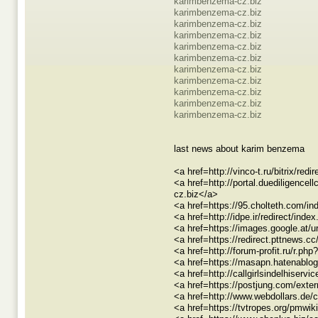
karimbenzema-cz.biz
karimbenzema-cz.biz
karimbenzema-cz.biz
karimbenzema-cz.biz
karimbenzema-cz.biz
karimbenzema-cz.biz
karimbenzema-cz.biz
karimbenzema-cz.biz
karimbenzema-cz.biz
karimbenzema-cz.biz
karimbenzema-cz.biz
last news about karim benzema
<a href=http://vinco-t.ru/bitrix/
<a href=http://portal.duediligen
cz.biz</a>
<a href=https://95.cholteth.co
<a href=http://idpe.ir/redirect/in
<a href=https://images.google.a
<a href=https://redirect.pttnews.
<a href=http://forum-profit.ru/r.
<a href=https://masapn.hatenabl
<a href=http://callgirlsindelhise
<a href=https://postjung.com/exte
<a href=http://www.webdollars.de
<a href=https://tvtropes.org/pmw