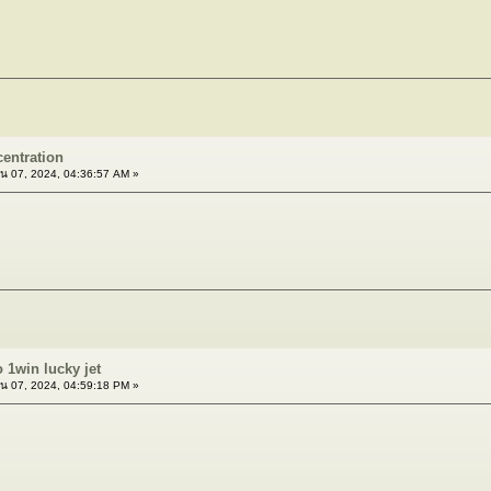
centration
น 07, 2024, 04:36:57 AM »
o 1win lucky jet
น 07, 2024, 04:59:18 PM »