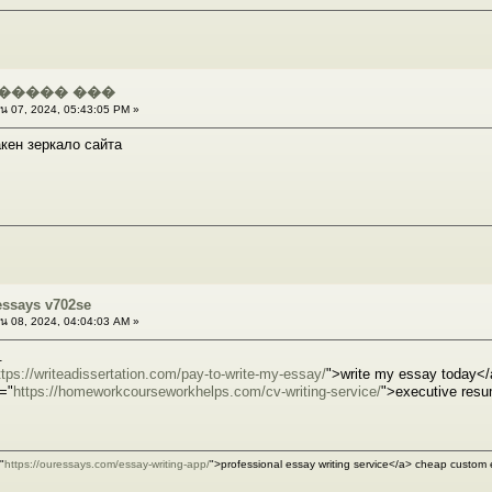
����� ���
น 07, 2024, 05:43:05 PM »
акен зеркало сайта
essays v702se
น 08, 2024, 04:04:03 AM »
.
ttps://writeadissertation.com/pay-to-write-my-essay/
">write my essay today</
f="
https://homeworkcourseworkhelps.com/cv-writing-service/
">executive resum
"
https://ouressays.com/essay-writing-app/
">professional essay writing service</a> cheap custom