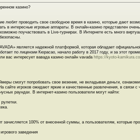
еренном казино?
ие любят проводить свое свободное время в казино, которые дают воз
ать в интересные игровые аппараты. В онлайн-казино представлен очен
возможно поучаствовать в Live-турнирах. В Интернете есть много виртуа
безопасны.
AVADA» является надежной платформой, которая обладает официальной 
ботает по лицензии Кюрасао, начало работу в 2017 году, и за этот про
сли вас интересует вавада казино онлайн vavada
https://kyoto-kamikura.c
ймеры смогут попробовать свое везение, не вкладывая деньги, ознаком
а сайте игроков ожидают яркие и качественные развлечения, в связи с
нусных раундах. В интернет-казино пользователи могут найти:
рулетки.
ека.
т зачисляется 100% от внесенной суммы, а пользователям, которые прои
игрового заведения