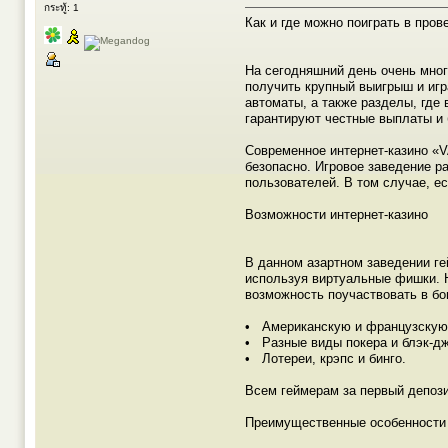
กระทู้: 1
Как и где можно поиграть в пров
На сегодняшний день очень мног
получить крупный выигрыш и игр
автоматы, а также разделы, где 
гарантируют честные выплаты и 
Современное интернет-казино «V
безопасно. Игровое заведение ра
пользователей. В том случае, е
Возможности интернет-казино
В данном азартном заведении ге
используя виртуальные фишки. Н
возможность поучаствовать в бо
• Американскую и французскую 
• Разные виды покера и блэк-дж
• Лотереи, крэпс и бинго.
Всем геймерам за первый депози
Преимущественные особенности 