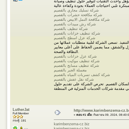
ل وأحدث التقنيات لتوفير حلول تنظيف وصيانة
شركة تسليك مجاري بالقصيم
شركة مكافحة حشرات بالقصيم
شركة مكافحة النمل الابيض بالقصيم
شركة رش مبيدات بالقصيم
شركة تنظيف بالقصيم
شركة تنظيف خزانات بالقصيم
شركة عزل اسطح بالقصيم
لتنفيذ. تسعى الشركة لتلبية متطلبات عملائها من
زل والشقق، مما يضمن الحفاظ على أعلى معايير
النظافة والصحة.
شركة عزل خزانات بالقصيم
شركة تنظيف موكيت بالقصيم
شركة تنظيف مسابح بالقصيم
مغسلة الجبر بالقصيم
شركة كشف تسربات المياه بالقصيم
شركة نقل عفش بالقصيم
أول لسكان القصيم. تحرص الشركة على تقديم حلول
LutherJat
http://www.karimbenzema-cz.b
Full Member
«
ตอบ #1 เมื่อ:
กันยายน 09, 2024, 08:40:
กระทู้: 191
karimbenzema-cz.biz
karimbenzema-cz.biz