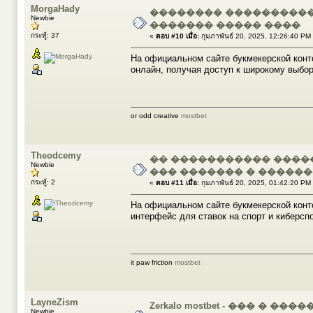
MorgaHady
�������� ���������� Mo
Newbie
������� ����� ����
กระทู้: 37
«
ตอบ #10 เมื่อ:
กุมภาพันธ์ 20, 2025, 12:26:40 PM
На официальном сайте букмекерской конт
онлайн, получая доступ к широкому выбо
or odd creative
mostbet
Theodcemy
�� ����������� ����
Newbie
��� ������� � �����
กระทู้: 2
«
ตอบ #11 เมื่อ:
กุมภาพันธ์ 20, 2025, 01:42:20 PM
На официальном сайте букмекерской кон
интерфейс для ставок на спорт и киберспо
it paw friction
mostbet
LayneZism
Zerkalo mostbet - ��� � 
Newbie