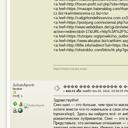
<a href=http://forum-profit.ru/r.php?site=h
<a href=https://masapn.hatenablog.com/ifr
cz.biz>karimbenzema-cz.biz</a>
<a href=http://callgirlsindelhiservice.com.
<a href=https://postjung.com/external.php?
<a href=http://www.webdollars.de/cgi-bin/wiw/l
action=redirect&id=17&URL=http%3A%2F%2
<a href=https://tvtropes.org/pmwiki/no_ou
<a href=https://www.abcplus.biz/cartform.a
<a href=http://llifle.info/redirect?url=http
<a href=http://ohotnikkz.com/bitrix/rk.php
https://ruben-neves-ar.biz
JulianAporb
���� ��� ������� � 
Newbie
«
ตอบ #2 เมื่อ:
พฤศจิกายน 06, 2024, 03:58:55 P
กระทู้: 1
Здравствуйте!
Секс-шоп — это больше, чем просто магаз
хотите внести что-то новенькое в свои от
topsexshop1. Здесь вы найдете всё: от 
романтических лубрикантов. Секс — это в
Представьте, что интимные отношения — э
заиграет новыми вкусами. Именно так и 