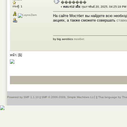
�������
กระทู้: 1
«
ตอบ #12 เมื่อ:
กุมภาพันธ์ 20, 2025, 04:25:19 PM
На сайте Мостбет вы найдете всю необхо
акциях, а также сможете совершать
ставк
by big aerobics
mostbet
หน้า: [
1
]
Powered by SMF 1.1.10
|
SMF © 2006-2009, Simple Machines LLC
|
Thai language by Th