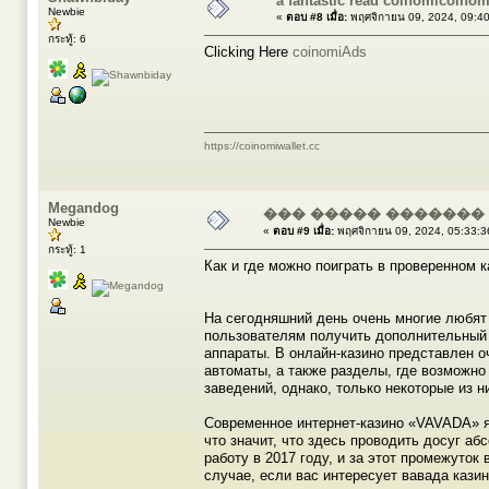
a fantastic read coinomicoino
Newbie
«
ตอบ #8 เมื่อ:
พฤศจิกายน 09, 2024, 09:4
กระทู้: 6
Clicking Here
coinomiAds
https://coinomiwallet.cc
Megandog
��� ����� �������
Newbie
«
ตอบ #9 เมื่อ:
พฤศจิกายน 09, 2024, 05:33:3
กระทู้: 1
Как и где можно поиграть в проверенном к
На сегодняшний день очень многие любят
пользователям получить дополнительный 
аппараты. В онлайн-казино представлен о
автоматы, а также разделы, где возможно
заведений, однако, только некоторые из 
Современное интернет-казино «VAVADA» я
что значит, что здесь проводить досуг а
работу в 2017 году, и за этот промежуток
случае, если вас интересует вавада кази