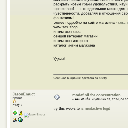
раскрыть новые грани удовольствия, науч
topsexshop1 — это идеальное место для т
чувственности, добавляя в отношения сво
фантазиям!
Более подробно на сайте магазина -
секс 
www sex shop
интим шоп киев
секшоп интернет магазин
интим шоп интернет
каталог интим магазина
Удачи!
Секс Шоп в Украине доставка по Киеву
JasonEmuct
modafinil for concentration
Newbie
«
ตอบ #3 เมื่อ:
พฤศจิกายน 07, 2024, 04:3
กระทู้: 2
try this web-site
is modactive legit