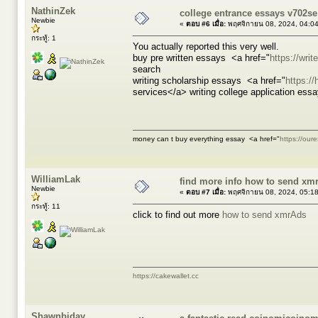
NathinZek
college entrance essays v702se
Newbie
«
ตอบ #6 เมื่อ:
พฤศจิกายน 08, 2024, 04:0
กระทู้: 1
You actually reported this very well.
buy pre written essays <a href="
https://wri
search
writing scholarship essays <a href="
https:/
services</a> writing college application ess
money can t buy everything essay <a href="
https://our
WilliamLak
find more info how to send xm
Newbie
«
ตอบ #7 เมื่อ:
พฤศจิกายน 08, 2024, 05:1
กระทู้: 11
click to find out more
how to send xmrAds
https://cakewallet.cc
Shawnbiday