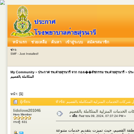
หน้าแรก
ช่วยเหลือ
ค้นหา
เข้าสู่ระบบ
สมัครสมาชิก
ข่าว
:
SMF - Just Installed!
My Community
>
ประกาศ รพ.ค่ายสุรนารี จาก กองเ��สัชกรรม รพ.ค่ายสุรนารี
>
ประ
المتكاملة بالقصيم
หน้า: [
1
]
ผู้เขียน
lidolove201046
ت الخدمات المنزلية المتكاملة بالقصيم
Hero Member
«
เมื่อ:
กันยายน 09, 2024, 07:37:24 PM »
กระทู้: 631
 منطقة القصيم، حيث تميزت بتقديم خدمات متنوعة