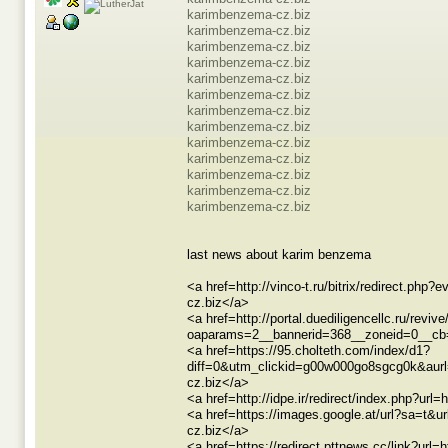
karimbenzema-cz.biz
karimbenzema-cz.biz
karimbenzema-cz.biz
karimbenzema-cz.biz
karimbenzema-cz.biz
karimbenzema-cz.biz
karimbenzema-cz.biz
karimbenzema-cz.biz
karimbenzema-cz.biz
karimbenzema-cz.biz
karimbenzema-cz.biz
karimbenzema-cz.biz
karimbenzema-cz.biz
last news about karim benzema
<a href=http://vinco-t.ru/bitrix/redirect.
cz.biz</a>
<a href=http://portal.duediligencellc.ru/revi
oaparams=2__bannerid=368__zoneid=0__cb=
<a href=https://95.cholteth.com/index/d1?
diff=0&utm_clickid=g00w000go8sgcg0k&au
cz.biz</a>
<a href=http://idpe.ir/redirect/index.php?u
<a href=https://images.google.at/url?sa=
cz.biz</a>
<a href=https://redirect.pttnews.cc/link?ur