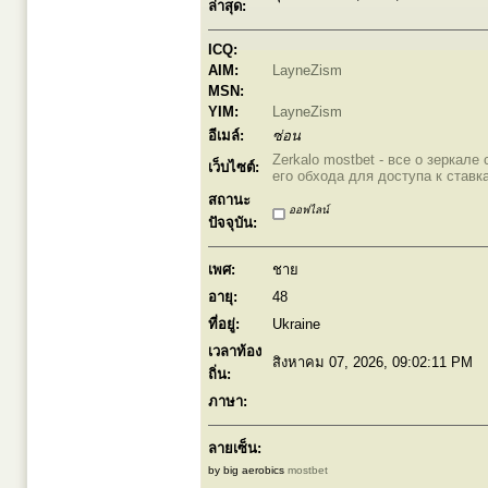
ล่าสุด:
ICQ:
AIM:
LayneZism
MSN:
YIM:
LayneZism
อีเมล์:
ซ่อน
Zerkalo mostbet - все о зеркале
เว็บไซต์:
его обхода для доступа к ставк
สถานะ
ออฟไลน์
ปัจจุบัน:
เพศ:
ชาย
อายุ:
48
ที่อยู่:
Ukraine
เวลาท้อง
สิงหาคม 07, 2026, 09:02:11 PM
ถิ่น:
ภาษา:
ลายเซ็น:
by big aerobics
mostbet