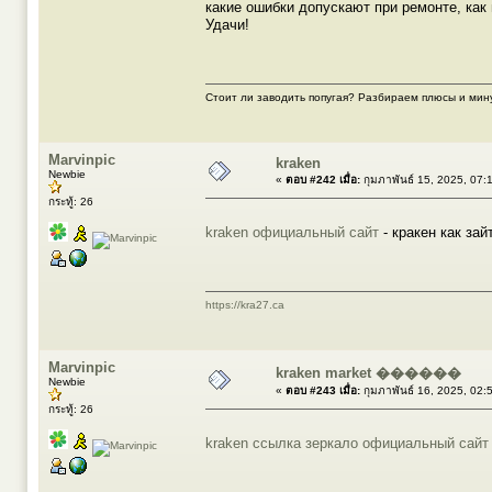
какие ошибки допускают при ремонте, как
Удачи!
Стоит ли заводить попугая? Разбираем плюсы и ми
Marvinpic
kraken
Newbie
«
ตอบ #242 เมื่อ:
กุมภาพันธ์ 15, 2025, 07:
กระทู้: 26
kraken официальный сайт
- кракен как зай
https://kra27.ca
Marvinpic
kraken market ������
Newbie
«
ตอบ #243 เมื่อ:
กุมภาพันธ์ 16, 2025, 02:
กระทู้: 26
kraken ссылка зеркало официальный сайт