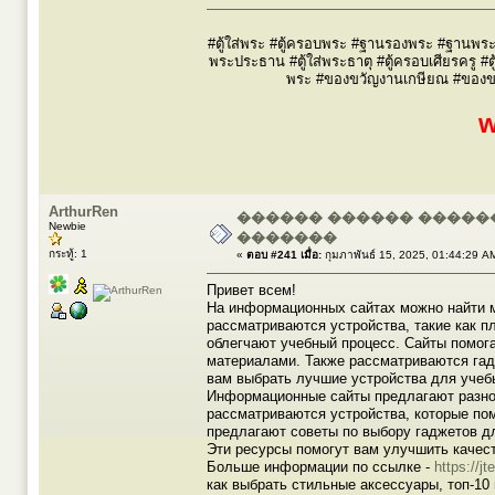
#ตู้ใส่พระ #ตู้ครอบพระ #ฐานรองพระ #ฐานพระ #
พระประธาน #ตู้ใส่พระธาตุ #ตู้ครอบเศียรครู #ต
พระ #ของขวัญงานเกษียณ #ของขวัญผ
w
ArthurRen
������ ������ ������
Newbie
�������
กระทู้: 1
«
ตอบ #241 เมื่อ:
กุมภาพันธ์ 15, 2025, 01:44:29 A
Привет всем!
На информационных сайтах можно найти м
рассматриваются устройства, такие как п
облегчают учебный процесс. Сайты помог
материалами. Также рассматриваются гад
вам выбрать лучшие устройства для учеб
Информационные сайты предлагают разно
рассматриваются устройства, которые пом
предлагают советы по выбору гаджетов д
Эти ресурсы помогут вам улучшить качест
Больше информации по ссылке -
https://jte
как выбрать стильные аксессуары, топ-10