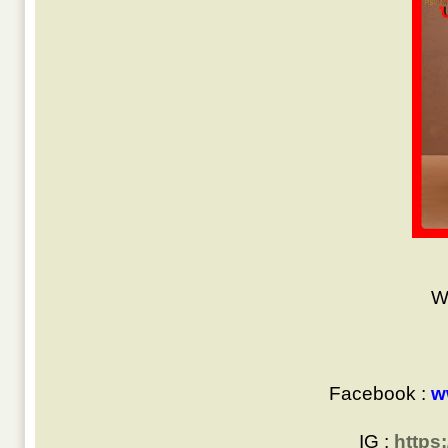
W
Facebook :
w
IG :
https