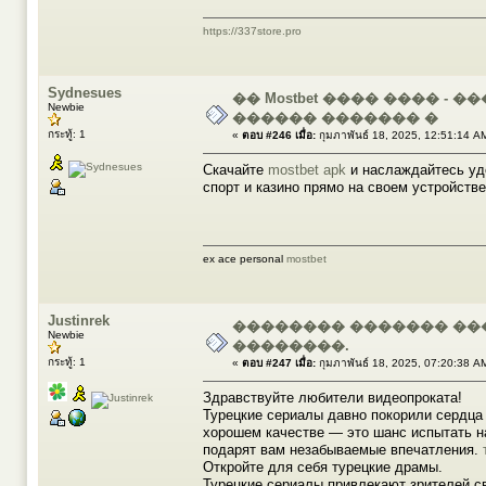
https://337store.pro
Sydnesues
�� Mostbet ���� ���� -
Newbie
������ ������� �
กระทู้: 1
«
ตอบ #246 เมื่อ:
กุมภาพันธ์ 18, 2025, 12:51:14 A
Скачайте
mostbet apk
и наслаждайтесь удо
спорт и казино прямо на своем устройстве
ex ace personal
mostbet
Justinrek
�������� ������� ��
Newbie
��������.
กระทู้: 1
«
ตอบ #247 เมื่อ:
กุมภาพันธ์ 18, 2025, 07:20:38 A
Здравствуйте любители видеопроката!
Турецкие сериалы давно покорили сердца 
хорошем качестве — это шанс испытать на
подарят вам незабываемые впечатления.
Откройте для себя турецкие драмы.
Турецкие сериалы привлекают зрителей с