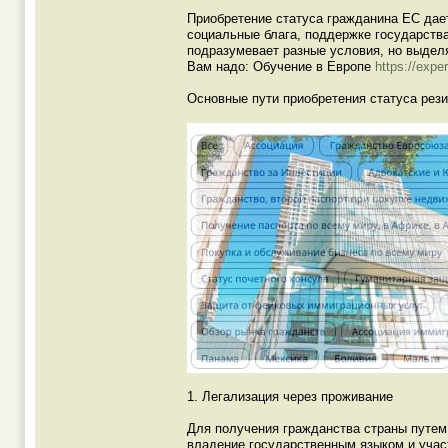
Приобретение статуса гражданина ЕС дае
социальные блага, поддержке государств
подразумевает разные условия, но выдел
Вам надо: Обучение в Европе
https://expe
Основные пути приобретения статуса рез
1. Легализация через проживание
Для получения гражданства страны путем
владение государственным языком и учас