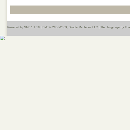
Powered by SMF 1.1.10
|
SMF © 2006-2009, Simple Machines LLC
|
Thai language by Th