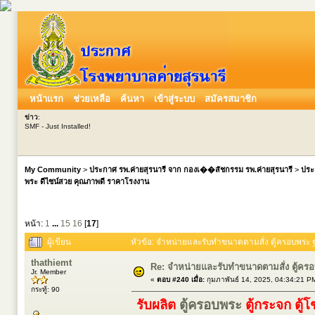
หน้าแรก
ช่วยเหลือ
ค้นหา
เข้าสู่ระบบ
สมัครสมาชิก
ข่าว
:
SMF - Just Installed!
My Community
>
ประกาศ รพ.ค่ายสุรนารี จาก กองเ��สัชกรรม รพ.ค่ายสุรนารี
>
ประ
พระ ดีไซน์สวย คุณภาพดี ราคาโรงงาน
หน้า:
1
...
15
16
[
17
]
ผู้เขียน
หัวข้อ: จำหน่ายและรับทำขนาดตามสั่ง ตู้ครอบพระ
thathiemt
Re: จำหน่ายและรับทำขนาดตามสั่ง ตู้ค
Jr. Member
«
ตอบ #240 เมื่อ:
กุมภาพันธ์ 14, 2025, 04:34:21 P
กระทู้: 90
รับผลิต
ตู้ครอบพระ
ตู้กระจก ตู้