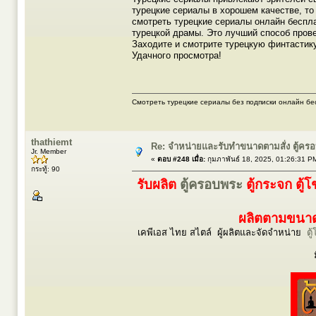
турецкие сериалы в хорошем качестве, т
смотреть турецкие сериалы онлайн беспл
турецкой драмы. Это лучший способ прове
Заходите и смотрите турецкую финтастик
Удачного просмотра!
Смотреть турецкие сериалы без подписки онлайн бе
thathiemt
Re: จำหน่ายและรับทำขนาดตามสั่ง ตู้ค
Jr. Member
«
ตอบ #248 เมื่อ:
กุมภาพันธ์ 18, 2025, 01:26:31 P
กระทู้: 90
รับผลิต
ตู้ครอบพระ
ตู้กระจก ตู้
ผลิตตามขนาดร
เคพีเอส ไทย สไตล์ ผู้ผลิตและจัดจำหน่าย
ตู