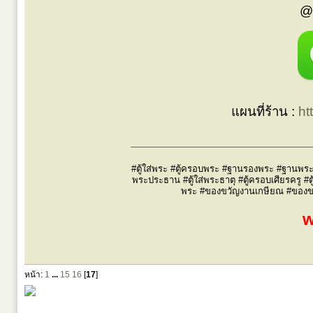
@
แผนที่ร้าน :
ht
#ตู้ใส่พระ #ตู้ครอบพระ #ฐานรองพระ #ฐานพระ #
พระประธาน #ตู้ใส่พระธาตุ #ตู้ครอบเศียรครู #ต
พระ #ของขวัญงานเกษียณ #ของขวัญผ
w
หน้า:
1
...
15
16
[
17
]