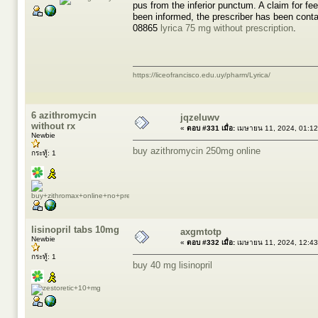
pus from the inferior punctum. A claim for fe
been informed, the prescriber has been cont
08865
lyrica 75 mg without prescription
.
https://liceofrancisco.edu.uy/pharm/Lyrica/
6 azithromycin
jqzeluwv
without rx
«
ตอบ #331 เมื่อ:
เมษายน 11, 2024, 01:12
Newbie
buy azithromycin 250mg online
กระทู้: 1
lisinopril tabs 10mg
axgmtotp
Newbie
«
ตอบ #332 เมื่อ:
เมษายน 11, 2024, 12:43
กระทู้: 1
buy 40 mg lisinopril