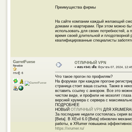
Преимущества фирмы
На сайте компании каждый желающий смо
домами и квартирами. При этом можно бы
использовать для своих потребностей, а 
время своей длительной и плодотворной р
квалифицированные специалисты заботятс
GarretFuese
ОТЛИЧНЫЙ VPN
Newbie
«
ตอบ #341 เมื่อ:
มิถุนายน 07, 2024, 12:4
กระทู้: 6
Что такое прогон по профилям?
На форумах при каждом прогоне регистри
страница стоит ваша ссылка. Также в не
вставить ссылку с анкором. Все это можн
чистом виде, и профили не мозолят глаза
версией хрумера с сервера с максимальн
ПОДРОБНЕЕ
НОВЫЙ
ОТЛИЧНЫЙ VPN
ДЛЯ XRUMERA
За последние недели состоялась серия ва
[Beta]. В XEvil 6.0 [Beta] обновлен меха
работы, в XRumer повышена эффективност
https://xrumer.ru/