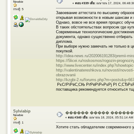
Newbie
«
ตอบ #339 เมื่อ:
เมษายน 17, 2024, 06:48:3
กระทู้: 5
Завоевание аттестата по высшему образо
открывая возможности в новым шансам и 
Однако, вовсе не все время процесс обуче
В таких обстоятельствах вопросик где ку
Современные технологические достижения
документа, однако существенно отбирать
диплома.
При выборе нужно замечать не только в ц
покупкой.
http://idea-news.ru/202006191283/premii-mir
https://5licei.ru/roskosmos/rogozin-prognozir
http://www.livecenter.ru/index.php?showto
http://valentinatereshkova.ru/novosti/nov
obrazovanii
http://kzgbi-2.ru/forums.php?m=posts&q=66
РєСѓРїРёС‚СЊ РґРёРїР»РѕРј РІ С‚СЂРѕРё
поставщика рекомендуется относиться тщ
Sylviabip
������ ����� ������
Newbie
«
ตอบ #340 เมื่อ:
เมษายน 18, 2024, 05:51:14 AM
กระทู้: 1
Хотите стать обладателем современного 