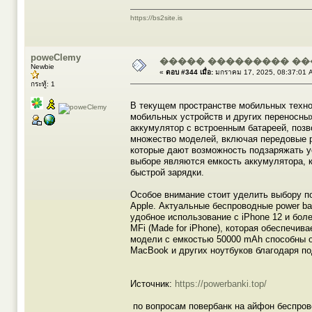
https://bs2site.is
poweClemy
����� ��������� ��
Newbie
«
ตอบ #344 เมื่อ:
มกราคม 17, 2025, 08:37:01 
กระทู้: 1
В текущем пространстве мобильных техно
мобильных устройств и других переносных
аккумулятор с встроенным батареей, поз
множество моделей, включая передовые р
которые дают возможность подзаряжать у
выборе являются емкость аккумулятора, 
быстрой зарядки.
Особое внимание стоит уделить выбору по
Apple. Актуальные беспроводные power b
удобное использование с iPhone 12 и бо
MFi (Made for iPhone), которая обеспечив
модели с емкостью 50000 mAh способны о
MacBook и других ноутбуков благодаря по
Источник:
https://powerbanki.top/
по вопросам повербанк на айфон беспрово