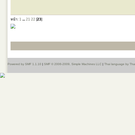
หน้า:
1
...
21
22
[
23
]
Powered by SMF 1.1.10
|
SMF © 2006-2009, Simple Machines LLC
|
Thai language by Th