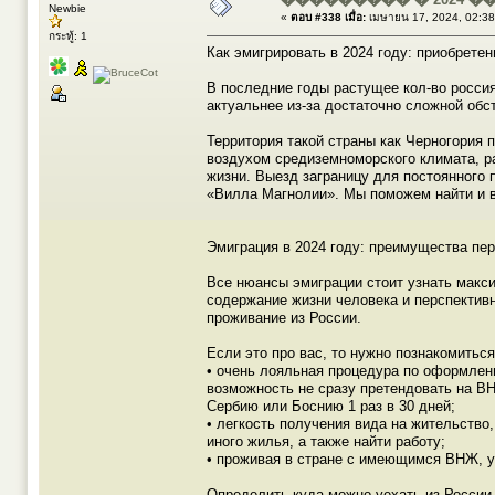
Newbie
«
ตอบ #338 เมื่อ:
เมษายน 17, 2024, 02:38
กระทู้: 1
Как эмигрировать в 2024 году: приобрете
В последние годы растущее кол-во россия
актуальнее из-за достаточно сложной обс
Территория такой страны как Черногория
воздухом средиземноморского климата, р
жизни. Выезд заграницу для постоянного
«Вилла Магнолии». Мы поможем найти и 
Эмиграция в 2024 году: преимущества пе
Все нюансы эмиграции стоит узнать макси
содержание жизни человека и перспектив
проживание из России.
Если это про вас, то нужно познакомитьс
• очень лояльная процедура по оформлени
возможность не сразу претендовать на ВН
Сербию или Боснию 1 раз в 30 дней;
• легкость получения вида на жительство
иного жилья, а также найти работу;
• проживая в стране с имеющимся ВНЖ, у
Определить куда можно уехать из России