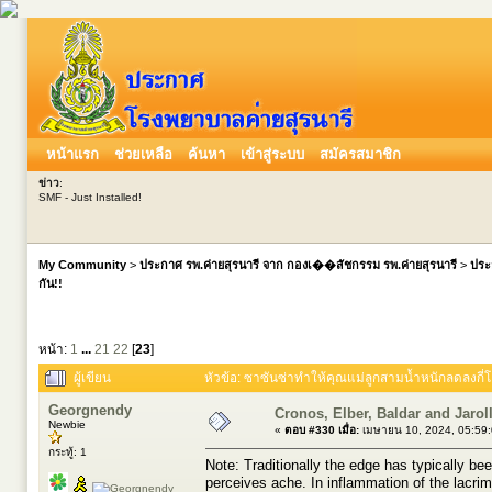
หน้าแรก
ช่วยเหลือ
ค้นหา
เข้าสู่ระบบ
สมัครสมาชิก
ข่าว
:
SMF - Just Installed!
My Community
>
ประกาศ รพ.ค่ายสุรนารี จาก กองเ��สัชกรรม รพ.ค่ายสุรนารี
>
ประ
กัน!!
หน้า:
1
...
21
22
[
23
]
ผู้เขียน
หัวข้อ: ซาซันซ่าทำให้คุณแม่ลูกสามน้ำหนักลดลงกี่โล
Georgnendy
Cronos, Elber, Baldar and Jarol
Newbie
«
ตอบ #330 เมื่อ:
เมษายน 10, 2024, 05:59
กระทู้: 1
Note: Traditionally the edge has typically be
perceives ache. In inflammation of the lacri