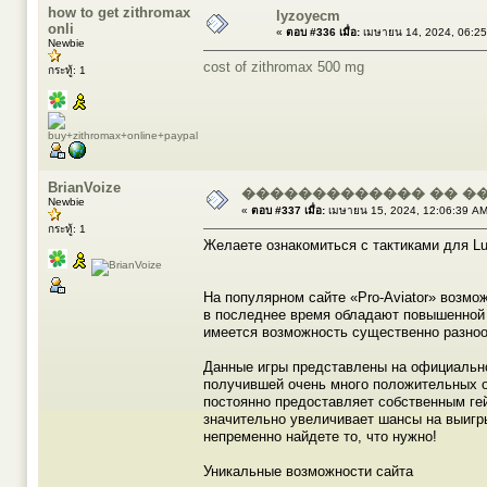
how to get zithromax
lyzoyecm
onli
«
ตอบ #336 เมื่อ:
เมษายน 14, 2024, 06:25
Newbie
cost of zithromax 500 mg
กระทู้: 1
BrianVoize
������������� �� �����
Newbie
«
ตอบ #337 เมื่อ:
เมษายน 15, 2024, 12:06:39 AM
กระทู้: 1
Желаете ознакомиться с тактиками для Luc
На популярном сайте «Pro-Aviator» возмож
в последнее время обладают повышенной 
имеется возможность существенно разноо
Данные игры представлены на официально
получившей очень много положительных о
постоянно предоставляет собственным ге
значительно увеличивает шансы на выигр
непременно найдете то, что нужно!
Уникальные возможности сайта