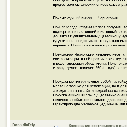
предоставляем широкий список самых раз
Почему лучший выбор — Черногория
При переезде каждый желает получить то
подвергают в настоящий в истинный вост
добавкой к удивительному цветочному чу
гугутки (они предпочитают гнездиться им
черепахи. Помимо магнолий и роз на учас
Прекрасная Черногория уверенно несет ст
составляющая в ней практически отсутств
и ведет здоровый образ жизни. Привлека
страну, делает наличие 260 (в году) солн
Прекрасные пляжи являют собой чистейшу
места не только для релаксации, но и дл
заходить на наш сайт и подробнее ознак
Покупка личной виллы существенно сблиз
количество объектов немалое, даны все 
гарантирующие желаемое уединение или н
DonaldlaDdy
Завоевание сертификата о вы