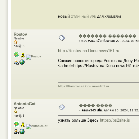
НОВЫЙ
ОТЛИЧНЫЙ VPN
ДЛЯ XRUMERA!
Rostov
������� �������
Newbie
«
ตอบ #342 เมื่อ:
สิงหาคม 27, 2024, 09:5
กระทู้: 5
http://Rostov-na-Donu.news161.ru
Свежие новости города Ростов на Дону Ро
<a href=https://Rostov-na-Donu.news161.ru>
https://Rostov-na-Donu.news161.ru
AntonioGat
���� ����
Newbie
«
ตอบ #343 เมื่อ:
ตุลาคม 20, 2024, 11:32
กระทู้: 8
узнать больше Здесь
https://bs2site.is