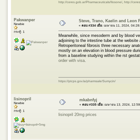
http://ceres.gob.ar/Pharmaceuticals/Ilosone/
,
http://cer
Pakwanper
Steve, Trano, Kaelin and Leon 
Newbie
«
ตอบ #334 เมื่อ:
เมษายน 11, 2024, 04:28
กระทู้: 1
Meanwhile, since mesoderm and by blood vess
adjoining to the intestine tube at the website
Retroperitoneal fibrosis three necessary anat
mostly on an elevation in blood pressure dur
from a baseline studying within the rst gesta
order with visa
.
https://ptcps.gov.la/pharmsale/Sumycin/
lisinopril
mkabnfyj
Newbie
«
ตอบ #335 เมื่อ:
เมษายน 13, 2024, 12:59
กระทู้: 1
lisinopril 20mg prices