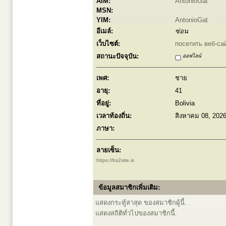
AIM:
AntonioGat
MSN:
YIM:
AntonioGat
อีเมล์:
ซ่อน
เว็บไซต์:
посетить веб-са
สถานะปัจจุบัน:
ออฟไลน์
เพศ:
ชาย
อายุ:
41
ที่อยู่:
Bolivia
เวลาท้องถิ่น:
สิงหาคม 08, 202
ภาษา:
ลายเซ็น:
https://bs2site.is
ข้อมูลสมาชิกเพิ่มเติม:
แสดงกระทู้ล่าสุด ของสมาชิกผู้นี้.
แสดงสถิติทั่วไปของสมาชิกนี้.