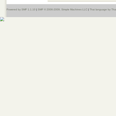
Powered by SMF 1.1.10
|
SMF © 2006-2009, Simple Machines LLC
|
Thai language by Th