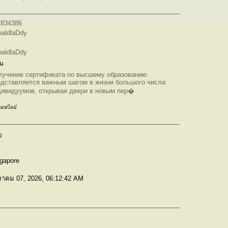
2834386
aldlaDdy
aldlaDdy
น
лучение сертификата по высшему образованию
едставляется важным шагом в жизни большого числа
дивидуумов, открывая двери в новым пер�
อฟไลน์
ย
gapore
หาคม 07, 2026, 06:12:42 AM