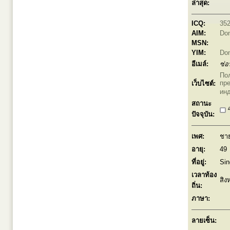
ล่าสุด:
ICQ:
35
AIM:
Don
MSN:
YIM:
Don
อีเมล์:
ซ่อ
По
пр
เว็บไซต์:
ин
สถานะ
อ
ปัจจุบัน:
เพศ:
ชา
อายุ:
49
ที่อยู่:
Sin
เวลาท้อง
สิง
ถิ่น:
ภาษา:
ลายเซ็น: