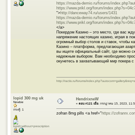
https://mazda-demio.ru/forums/index.php?
https://www.prikl.org/forum/index.php?s=
">
http://danceway74.ru/users/1431
https://mazda-demio.ru/forums/index.php?
https://www.prikl.org/forum/index.php?s=
</a>
Покердом Казино – это место, где вас жд
напряжение настоящих казино, играя в по
огромный выбор столов и ставок, чтобы к
Казино – платформа, предлагающая азарт
вы ищете официальный сайт, где можно ск
надежным выбором. Вам необходимо просто
окунетесь в захватывающий мир покера с
http://ractis.ru/forums/index.php?autocom=gallery&req
lopid 300 mg uk
HendrixneW
Newbie
«
ตอบ #121 เมื่อ:
กรกฎาคม 15, 2023, 11:5
กระทู้: 1
zofran 8mg pills <a href="
https://zofranrx.co