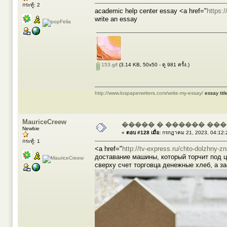
กระทู้: 2
academic help center essay <a href="
https:
write an essay
153.gif
(3.14 KB, 50x50 - ดู 981 ครั้ง.)
http://www.lospaperwriters.com/write-my-essay/
essay titl
MauriceCreew
����� � ������ ��
Newbie
«
ตอบ #128 เมื่อ:
กรกฎาคม 21, 2023, 04:12:
กระทู้: 1
<a href="
http://tv-express.ru/chto-dolzhny-z
доставание машины, который торчит под 
сверху счет торговца денежные хлеб, а з