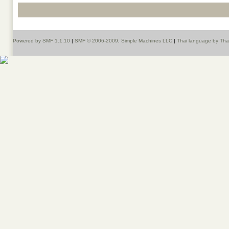
Powered by SMF 1.1.10
|
SMF © 2006-2009, Simple Machines LLC
|
Thai language by Th