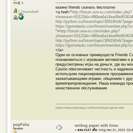
กระทู้: 1
казино friends скачать бесплатно
<a href="
http://forum.eve-ru.com/index.php?
showuser=63123&k=880ea6a14ea49e853634f
http://python.su/forum/topic/30919/lofi/?pag
https://gomelauto.com/forum/member.php?u
">
http://forum.eve-ru.com/index.php?
showuser=63123&k=880ea6a14ea49e853634f
http://python.su/forum/topic/30919/lofi/?pag
https://gomelauto.com/forum/member.php?u
</a>
Один из основных преимуществ Friends Ca
познакомиться с игровыми автоматами и р
предусмотрены игры на деньги, где вы м
Casino обеспечивает честность и надежно
используем лицензированное программное 
захватывающими играми, общением с друг
времяпрепровождения. Наша команда про
качественное обслуживание.
https://www.cryptoispy.com/forums/topic/game-slot/
popFelia
writing paper with lines
Newbie
«
ตอบ #127 เมื่อ:
กรกฎาคม 21, 2023, 03:3