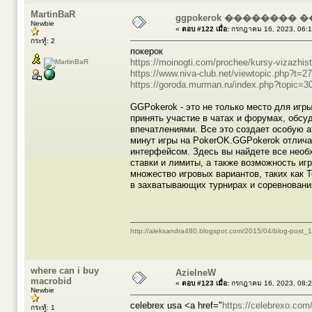
MartinBaR
ggpokerok �������� 
Newbie
«
ตอบ #122 เมื่อ:
กรกฎาคม 16, 2023, 06:1
กระทู้: 2
покерок
https://moinogti.com/prochee/kursy-vizazhis
https://www.niva-club.net/viewtopic.php?t=2
https://goroda.murman.ru/index.php?topic=3
GGPokerok - это не только место для игр
принять участие в чатах и форумах, обсу
впечатлениями. Все это создает особую а
минут игры на PokerOK.GGPokerok отлича
интерфейсом. Здесь вы найдете все необ
ставки и лимиты, а также возможность иг
множество игровых вариантов, таких как 
в захватывающих турнирах и соревновани
http://aleksandra480.blogspot.com/2015/04/blog-post_1
where can i buy
AzielneW
macrobid
«
ตอบ #123 เมื่อ:
กรกฎาคม 16, 2023, 08:2
Newbie
celebrex usa <a href="
https://celebrexo.com
กระทู้: 1