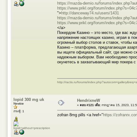
https://mazda-demio.ru/forums/index.php?
https://www.prikl.org/forum/index.php?s=
">
http://danceway74.ru/users/1431
https://mazda-demio.ru/forums/index.php?
https://www.prikl.org/forum/index.php?s=
</a>
Покердом Казино – это место, где вас жд
напряжение настоящих казино, играя в по
огромный выбор столов и ставок, чтобы к
Казино – платформа, предлагающая азарт
вы ищете официальный сайт, где можно ск
надежным выбором. Вам необходимо просто
окунетесь в захватывающий мир покера с
http://ractis.ru/forums/index.php?autocom=gallery&req
lopid 300 mg uk
HendrixneW
Newbie
«
ตอบ #121 เมื่อ:
กรกฎาคม 15, 2023, 11:5
กระทู้: 1
zofran 8mg pills <a href="
https://zofranrx.co