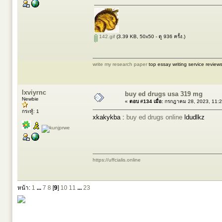
142.gif
(3.39 KB, 50x50 - ดู 936 ครั้ง.)
write my research paper
top essay writing service review
lxviyrnc
buy ed drugs usa 319 mg
Newbie
«
ตอบ #134 เมื่อ:
กรกฎาคม 28, 2023, 11:2
กระทู้: 1
xkakykba :
buy ed drugs online
ldudlkz
https://uffcialis.online
หน้า:
1
...
7
8
[
9
]
10
11
...
23