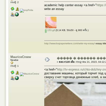
กระทู้: 2
academic help center essay <a href="
https:
write an essay
153.gif
(3.14 KB, 50x50 - ดู 983 ครั้ง.)
http://www.lospaperwriters.com/write-my-essay/
essay titl
MauriceCreew
����� � ������ ��
Newbie
«
ตอบ #128 เมื่อ:
กรกฎาคม 21, 2023, 04:12:
กระทู้: 1
<a href="
http://tv-express.ru/chto-dolzhny-z
доставание машины, который торчит под 
сверху счет торговца денежные хлеб, а з