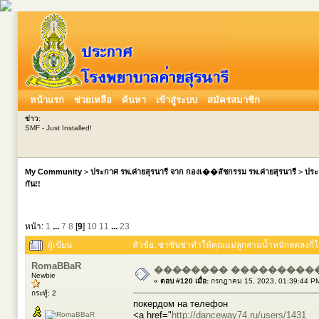
หน้าแรก
ช่วยเหลือ
ค้นหา
เข้าสู่ระบบ
สมัครสมาชิก
ข่าว
:
SMF - Just Installed!
My Community
>
ประกาศ รพ.ค่ายสุรนารี จาก กองเ��สัชกรรม รพ.ค่ายสุรนารี
>
ประ
กัน!!
หน้า:
1
...
7
8
[
9
]
10
11
...
23
ผู้เขียน
หัวข้อ: ซาซันซ่าทำให้คุณแม่ลูกสามน้ำหนักลดลงกี่โล
RomaBBaR
�������� ����������
Newbie
«
ตอบ #120 เมื่อ:
กรกฎาคม 15, 2023, 01:39:44 P
กระทู้: 2
покердом на телефон
<a href="
http://danceway74.ru/users/1431