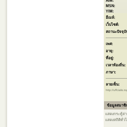
AIM:
MSN:
YIM:
อีเมล์:
เว็บไซต์:
สถานะปัจจุบั
เพศ:
อายุ:
ที่อยู่:
เวลาท้องถิ่น:
ภาษา:
ลายเซ็น:
http://uffcialis.to
ข้อมูลสมาชิก
แสดงกระทู้ล่าส
แสดงสถิติทั่ว