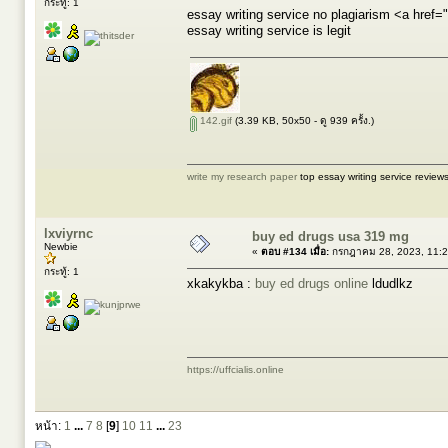
กระทู้: 1
essay writing service no plagiarism <a href="
essay writing service is legit
142.gif
(3.39 KB, 50x50 - ดู 939 ครั้ง.)
write my research paper
top essay writing service review
lxviyrnc
buy ed drugs usa 319 mg
Newbie
«
ตอบ #134 เมื่อ:
กรกฎาคม 28, 2023, 11:2
กระทู้: 1
xkakykba :
buy ed drugs online
ldudlkz
https://uffcialis.online
หน้า:
1
...
7
8
[
9
]
10
11
...
23