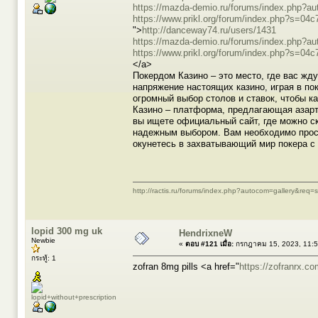
https://mazda-demio.ru/forums/index.php?
https://www.prikl.org/forum/index.php?s=
">
http://danceway74.ru/users/1431
https://mazda-demio.ru/forums/index.php?
https://www.prikl.org/forum/index.php?s=
</a>
Покердом Казино – это место, где вас жд
напряжение настоящих казино, играя в по
огромный выбор столов и ставок, чтобы к
Казино – платформа, предлагающая азарт
вы ищете официальный сайт, где можно ск
надежным выбором. Вам необходимо просто
окунетесь в захватывающий мир покера с
http://ractis.ru/forums/index.php?autocom=gallery&req
lopid 300 mg uk
HendrixneW
Newbie
«
ตอบ #121 เมื่อ:
กรกฎาคม 15, 2023, 11:5
กระทู้: 1
zofran 8mg pills <a href="
https://zofranrx.co