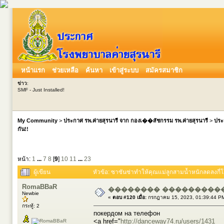
หน้าแรก
ช่วยเหลือ
ค้นหา
เข้าสู่ระบบ
สมัครสมาชิก
ข่าว
:
SMF - Just Installed!
My Community
>
ประกาศ รพ.ค่ายสุรนารี จาก กองเ��สัชกรรม รพ.ค่ายสุรนารี
>
ประ
กัน!!
หน้า:
1
...
7
8
[
9
]
10
11
...
23
ผู้เขียน
หัวข้อ: ซาซันซ่าทำให้คุณแม่ลูกสามน้ำหนักลดลงกี่โล
RomaBBaR
�������� ����������
Newbie
«
ตอบ #120 เมื่อ:
กรกฎาคม 15, 2023, 01:39:44 P
กระทู้: 2
покердом на телефон
<a href="
http://danceway74.ru/users/1431