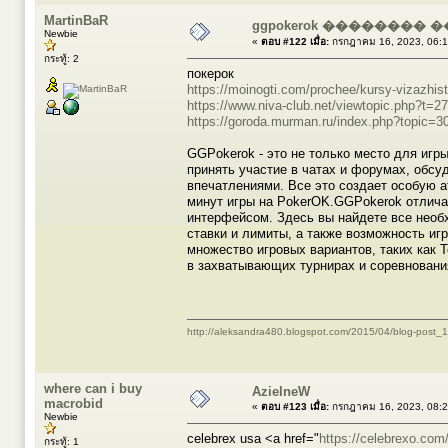
MartinBaR
ggpokerok �������� 
Newbie
«
ตอบ #122 เมื่อ:
กรกฎาคม 16, 2023, 06:1
กระทู้: 2
покерок
https://moinogti.com/prochee/kursy-vizazhis
https://www.niva-club.net/viewtopic.php?t=2
https://goroda.murman.ru/index.php?topic=3
GGPokerok - это не только место для игр
принять участие в чатах и форумах, обсу
впечатлениями. Все это создает особую а
минут игры на PokerOK.GGPokerok отлича
интерфейсом. Здесь вы найдете все необ
ставки и лимиты, а также возможность иг
множество игровых вариантов, таких как 
в захватывающих турнирах и соревновани
http://aleksandra480.blogspot.com/2015/04/blog-post_1
where can i buy
AzielneW
macrobid
«
ตอบ #123 เมื่อ:
กรกฎาคม 16, 2023, 08:2
Newbie
celebrex usa <a href="
https://celebrexo.com
กระทู้: 1