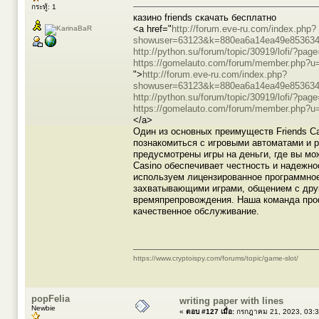
กระทู้: 1
казино friends скачать бесплатно
<a href="
http://forum.eve-ru.com/index.php?
showuser=63123&k=880ea6a14ea49e853634f
http://python.su/forum/topic/30919/lofi/?pag
https://gomelauto.com/forum/member.php?u
">
http://forum.eve-ru.com/index.php?
showuser=63123&k=880ea6a14ea49e853634f
http://python.su/forum/topic/30919/lofi/?pag
https://gomelauto.com/forum/member.php?u
</a>
Один из основных преимуществ Friends Ca
познакомиться с игровыми автоматами и р
предусмотрены игры на деньги, где вы м
Casino обеспечивает честность и надежно
используем лицензированное программное 
захватывающими играми, общением с друг
времяпрепровождения. Наша команда про
качественное обслуживание.
https://www.cryptoispy.com/forums/topic/game-slot/
popFelia
writing paper with lines
Newbie
«
ตอบ #127 เมื่อ:
กรกฎาคม 21, 2023, 03:3