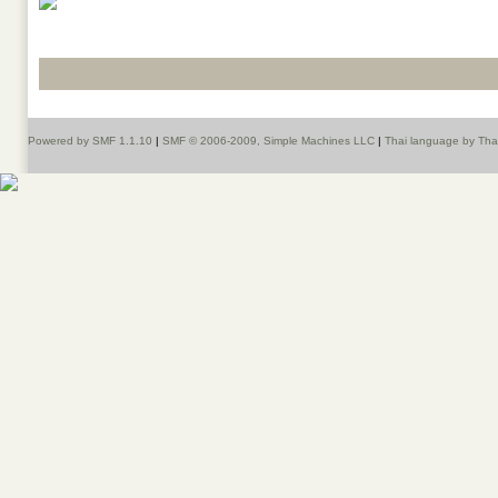
Powered by SMF 1.1.10
|
SMF © 2006-2009, Simple Machines LLC
|
Thai language by Th