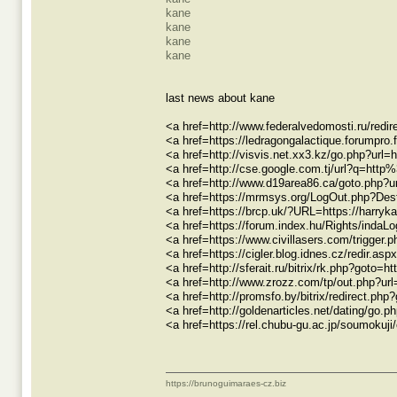
kane
kane
kane
kane
last news about kane
<a href=http://www.federalvedomosti.ru/redir
<a href=https://ledragongalactique.forumpro
<a href=http://visvis.net.xx3.kz/go.php?url=
<a href=http://cse.google.com.tj/url?q=h
<a href=http://www.d19area86.ca/goto.php?u
<a href=https://mrmsys.org/LogOut.php?Dest
<a href=https://brcp.uk/?URL=https://harry
<a href=https://forum.index.hu/Rights/in
<a href=https://www.civillasers.com/trigg
<a href=https://cigler.blog.idnes.cz/redir.as
<a href=http://sferait.ru/bitrix/rk.php?goto=
<a href=http://www.zrozz.com/tp/out.php?url
<a href=http://promsfo.by/bitrix/redirect.ph
<a href=http://goldenarticles.net/dating/go.
<a href=https://rel.chubu-gu.ac.jp/soumokuji
https://brunoguimaraes-cz.biz