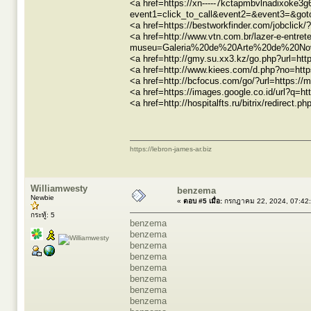
<a href=https://xn-----7kctapmbvlnadixoke3g6d
event1=click_to_call&event2=&event3=&goto
<a href=https://bestworkfinder.com/jobclick
<a href=http://www.vtn.com.br/lazer-e-entr
museu=Galeria%20de%20Arte%20de%20Nova%
<a href=http://gmy.su.xx3.kz/go.php?url=htt
<a href=http://www.kiees.com/d.php?no=http
<a href=http://bcfocus.com/go/?url=https://
<a href=https://images.google.co.id/url?
<a href=http://hospitalfts.ru/bitrix/redire
https://lebron-james-ar.biz
Williamwesty
benzema
Newbie
«
ตอบ #5 เมื่อ:
กรกฎาคม 22, 2024, 07:42
กระทู้: 5
benzema
benzema
benzema
benzema
benzema
benzema
benzema
benzema