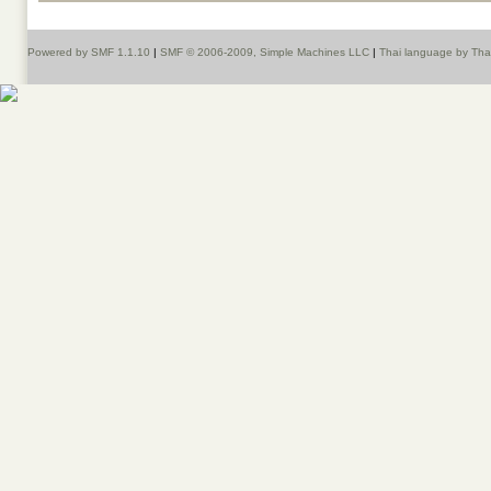
Powered by SMF 1.1.10
|
SMF © 2006-2009, Simple Machines LLC
|
Thai language by Th