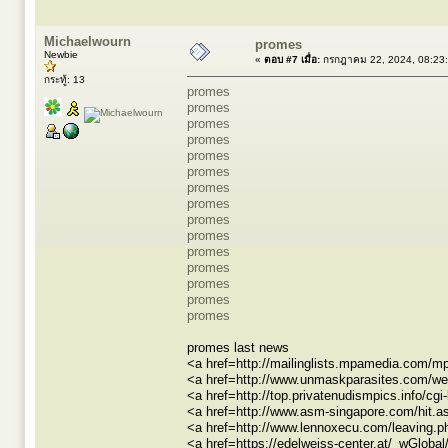
Michaelwourn
promes
Newbie
«
ตอบ #7 เมื่อ:
กรกฎาคม 22, 2024, 08:23
กระทู้: 13
promes
promes
promes
promes
promes
promes
promes
promes
promes
promes
promes
promes
promes
promes
promes
promes last news
<a href=http://mailinglists.mpamedia.com/
<a href=http://www.unmaskparasites.com/web
<a href=http://top.privatenudismpics.info/c
<a href=http://www.asm-singapore.com/hit.a
<a href=http://www.lennoxecu.com/leaving.p
<a href=https://edelweiss-center.at/_wGlob