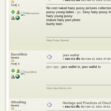
«
ตอบ #12 เมื่อ:
ธันวาคม 13, 2024, 05:20
กระทู้: 1
No cost naked hairy pussy pictures collection
pussy young ladies -
go
. Sexy hairy pussy im
hairy young pussy
mature hairy porn photo
bushy teen
Hairy Pussy Spread
DarrellBob
jaxx wallet
Newbie
«
ตอบ #13 เมื่อ:
ธันวาคม 13, 2024, 07:40
กระทู้: 6
jaxx app
- jaxx wallet io, jaxx wallet io
https://jaxx-liberty.com
AlfredHag
Heritage and Practices of Chu
Newbie
«
ตอบ #14 เมื่อ:
ธันวาคม 13, 2024, 05:41