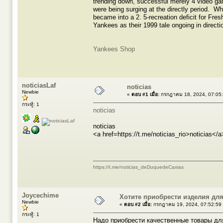
trending down, successful merely 4 video g
were being surging at the directly period. Wh
became into a 2. 5-recreation deficit for Fre
Yankees as their 1999 tale ongoing in directi
Yankees Shop
noticiasLaf
noticias
Newbie
«
ตอบ #1 เมื่อ:
กรกฎาคม 18, 2024, 07:05
กระทู้: 1
noticias
noticias
<a href=https://t.me/noticias_rio>noticias</a
https://t.me/noticias_deDuquedeCaxias
Joycechime
Хотите приобрести изделия дл
Newbie
«
ตอบ #2 เมื่อ:
กรกฎาคม 19, 2024, 07:52:59
กระทู้: 1
Надо приобрести качественные товары дл