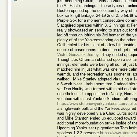
just becoming Could, it was an vital collecti
the AL East standings. These types of onli
Boston opened up the collection by way of in
box ranking)Heritage: 24-19 2nd, 2. 5 GB)It w
Purple Sox for a moment consecutive commen
5 acquired operates within 3. 2 innings at 
really showcased an serving to start out for 
led off through lofting his 3rd homer of the 
plenty of of the Yankeesscoring on the other
Oeill tripled for his initial of a few hits insid
couple of baserunners in direction of get star
Victor Gonzalez Jersey
. They ended up equip
Though Jos Offerman obtained upon a solita
innings, elements were being all sq. at just l
matched him in just what was one more calm i
warmth, and the recreation was sooner or late
walked. Mike Stanley adopted via using a 1-0
a 3-work blast. Irabu permitted 2 added hits
yet Dan Naulty was termed within aid and sto
nonetheless. In opposition to Naulty, Nomar in
vocation within just Yankee Stadium, offerin
https://www.storenewyorkyankees.com/collect
a single-work ball, and the Yankees acquired 
was highly developed via a Chad Curtis solit
and Mike Stanton ended up equipped toward ho
additional more-foundation strike inside of t
Upcoming Yanks set up gentleman Tom lashGor
spotless 1-2-3 preserve
https://www.storene