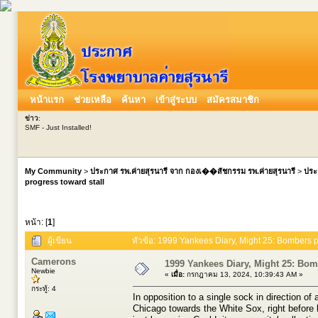
หน้าแรก
ช่วยเหลือ
ค้นหา
เข้าสู่ระบบ
สมัครสมาชิก
ข่าว
:
SMF - Just Installed!
My Community
>
ประกาศ รพ.ค่ายสุรนารี จาก กองเ��สัชกรรม รพ.ค่ายสุรนารี
>
ประ
progress toward stall
หน้า: [
1
]
ผู้เขียน
หัวข้อ: 1999 Yankees Diary, Might 25: Bombers pr
Camerons
1999 Yankees Diary, Might 25: Bom
Newbie
«
เมื่อ:
กรกฎาคม 13, 2024, 10:39:43 AM »
กระทู้: 4
In opposition to a single sock in direction of
Chicago towards the White Sox, right before li