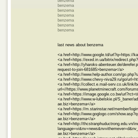
benzema
benzema
benzema
benzema
benzema
benzema
benzema
last news about benzema
<a href=http://www.google.td/url?q=https:/
<a href=https://exed.in.ua/bitrix/redirect.
<a href=http://yharoks-abenteuer.de/derefer
request-to-join-681685>benzema</a>
<a href=http://www.help-author.com/go.php
<a href=http://www.chevy-niva29.ru/go/url=
<a href=http://collect.e.mail-serv.co.uk/li
url=//https://www.planetminecraft.com/foru
<a href=https://image.google.co.bw/url?rct
<a href=http://www.w-lubelskie.pl/S_baner
ae.biz>benzema</a>
<a href=https://m.starinstar.net/member/l
<a href=http://www.goglogo.com/show.asp
ae.biz>benzema</a>
<a href=http://thcstranphuductrong.edu.vn/i
language=vi&nv=news&nvvithemever=d&nv_
ae.biz>benzema</a>