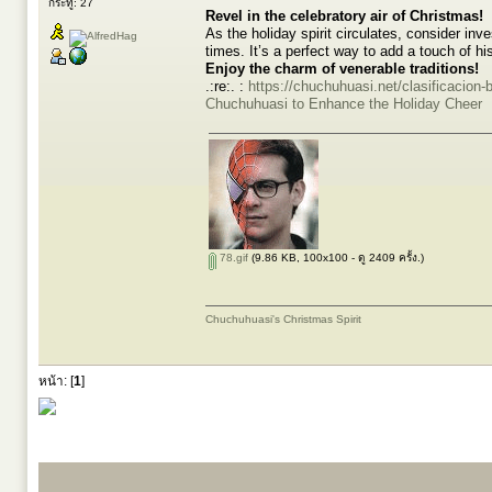
กระทู้: 27
Revel in the celebratory air of Christmas!
As the holiday spirit circulates, consider inv
times. It’s a perfect way to add a touch of hi
Enjoy the charm of venerable traditions!
.:re:. :
https://chuchuhuasi.net/clasificacion
Chuchuhuasi to Enhance the Holiday Cheer
78.gif
(9.86 KB, 100x100 - ดู 2409 ครั้ง.)
Chuchuhuasi's Christmas Spirit
หน้า: [
1
]