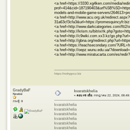
<a href=https://3330.xg4ken.com/media/redi
prof=414&cid=187190403&url%5B%5D=https
models-and-mobile-game-servers/264613>p
<a href=http://www.acu.org.uk/redirect.asp
31a63cf3cfa3&url=https://promesquincyfr.b
<a href=http://www.darkcategories.com/ftt2/
<a href=http://krism.ru/bitrix/rk.php?goto=h
<a href=http://c9wiki.com.xx3.kz/go.php?url
<a href=http://gbna.org/redirect.php?url=htt
<a href=https://teachsecondary.com/?URL=h
<a href=http://oepz.wunu.edu.ua/?download
<a href=http://www.miratucarta.com/es/redir
https://rodrygocz.biz
GradyBaF
kvaratskhelia
Newbie
«
ตอบ #8 เมื่อ:
กรกฎาคม 22, 2024, 08:49
กระทู้: 9
kvaratskhelia
kvaratskhelia
kvaratskhelia
kvaratskhelia
kvaratskhelia
kvaratskhelia