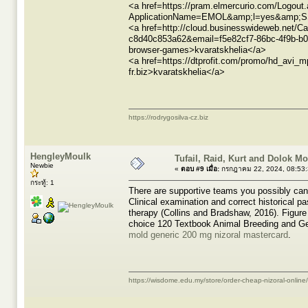
<a href=https://pram.elmercurio.com/Logout
ApplicationName=EMOL&amp;l=yes&amp;SSOTa
<a href=http://cloud.businesswideweb.net/C
c8d40c853a62&email=f5e82cf7-86bc-4f9b-b014
browser-games>kvaratskhelia</a>
<a href=https://dtprofit.com/promo/hd_avi
fr.biz>kvaratskhelia</a>
https://rodrygosilva-cz.biz
HengleyMoulk
Tufail, Raid, Kurt and Dolok M
Newbie
«
ตอบ #9 เมื่อ:
กรกฎาคม 22, 2024, 08:53
กระทู้: 1
There are supportive teams you possibly can
Clinical examination and correct historical p
therapy (Collins and Bradshaw, 2016). Figure
choice 120 Textbook Animal Breeding and Gen
mold generic 200 mg nizoral mastercard
.
https://wisdome.edu.my/store/order-cheap-nizoral-online