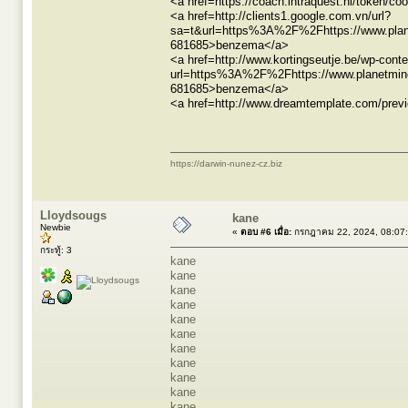
<a href=https://coach.intraquest.nl/token/
<a href=http://clients1.google.com.vn/url?
sa=t&url=https%3A%2F%2Fhttps://www.planet
681685>benzema</a>
<a href=http://www.kortingseutje.be/wp-cont
url=https%3A%2F%2Fhttps://www.planetminecr
681685>benzema</a>
<a href=http://www.dreamtemplate.com/prev
https://darwin-nunez-cz.biz
Lloydsougs
kane
Newbie
«
ตอบ #6 เมื่อ:
กรกฎาคม 22, 2024, 08:07
กระทู้: 3
kane
kane
kane
kane
kane
kane
kane
kane
kane
kane
kane