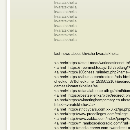
kvaratskhelia
kvaratskhelia
kvaratskhelia
kvaratskhelia
kvaratskhelia
kvaratskhelia
kvaratskhelia
kvaratskhelia
kvaratskhelia
last news about khvicha kvaratskhelia
<a href=https://cse.t.me/s/worldcasinonet.tn
<a href=https://freemind.today/i18n/setlang
<a href=http://100chess.ru/index.php?name=p
<a href=https://vibuma.com/redirect/ads.htm
checkid=87&checktime=1535032107&redirect=
games>kvaratskhelia</a>
<a href=https://dianalab.e-ce.uth.gr/html/dia
<a href=https://bestseller.kz/bitrix/redirect
<a href=https://winteringhamprimary.co.uk/se
fr.biz>kvaratskhelia</a>
<a href=http://strictlycars.com.xx3.kz/go.ph
<a href=http://www.procolleges.com/college_
<a href=http://www.zakka.com/index/jump/?ur
<a href=http://m.rambosdelcoradio.com/?url=h
<a href=http://media.career.com.tw/redirect.