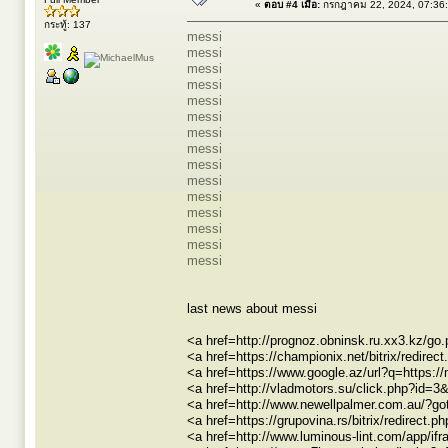
«
ตอบ #4 เมื่อ:
กรกฎาคม 22, 2024, 07:36
กระทู้: 137
messi
messi
messi
messi
messi
messi
messi
messi
messi
messi
messi
messi
messi
messi
messi
last news about messi
<a href=http://prognoz.obninsk.ru.xx3.kz/go.
<a href=https://championix.net/bitrix/redire
<a href=https://www.google.az/url?q=https:/
<a href=http://vladmotors.su/click.php?id=3
<a href=http://www.newellpalmer.com.au/?got
<a href=https://grupovina.rs/bitrix/redirect.
<a href=http://www.luminous-lint.com/app/ifr