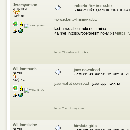
Jeremyunsox
roberto-firmino-ar.biz
Jr. Member
«
ตอบ #10 เมื่อ:
ตุลาคม 06, 2024, 08:54:
กระทู้: 89
www.roberto-firmino-ar.biz
last news about roberto firmino
<a href=https://roberto-firmino-ar.biz>
https://
https://lionel-messi-ae.biz
Williamthuch
jaxx download
Newbie
«
ตอบ #11 เมื่อ:
ธันวาคม 12, 2024, 07:23
กระทู้: 14
jaxx wallet download
- jaxx app, jaxx io
https://jaxx-liberty.com/
Williamskabe
hirstute girls
Newbie