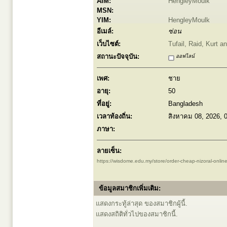
AIM:
HengleyMoulk
MSN:
YIM:
HengleyMoulk
อีเมล์:
ซ่อน
เว็บไซต์:
Tufail, Raid, Kurt 
สถานะปัจจุบัน:
ออฟไลน์
เพศ:
ชาย
อายุ:
50
ที่อยู่:
Bangladesh
เวลาท้องถิ่น:
สิงหาคม 08, 2026, 
ภาษา:
ลายเซ็น:
https://wisdome.edu.my/store/order-cheap-nizoral-online
ข้อมูลสมาชิกเพิ่มเติม:
แสดงกระทู้ล่าสุด ของสมาชิกผู้นี้.
แสดงสถิติทั่วไปของสมาชิกนี้.