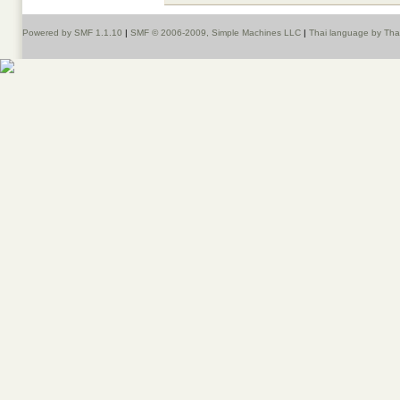
Powered by SMF 1.1.10
|
SMF © 2006-2009, Simple Machines LLC
|
Thai language by Th