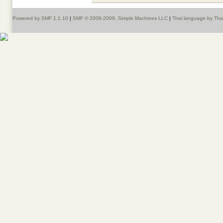
Powered by SMF 1.1.10
|
SMF © 2006-2009, Simple Machines LLC
|
Thai language by Th