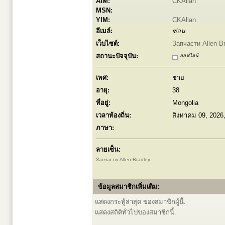
AIM:
CKAllan
MSN:
YIM:
CKAllan
อีเมล์:
ซ่อน
เว็บไซต์:
Запчасти Allen-B
สถานะปัจจุบัน:
ออฟไลน์
เพศ:
ชาย
อายุ:
38
ที่อยู่:
Mongolia
เวลาท้องถิ่น:
สิงหาคม 09, 2026
ภาษา:
ลายเซ็น:
Запчасти Allen-Bradley
ข้อมูลสมาชิกเพิ่มเติม:
แสดงกระทู้ล่าสุด ของสมาชิกผู้นี้.
แสดงสถิติทั่วไปของสมาชิกนี้.