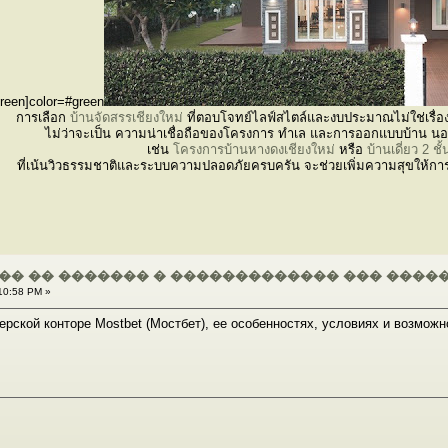
green]color=#green
การเลือก
บ้านจัดสรรเชียงใหม่
ที่ตอบโจทย์ไลฟ์สไตล์และงบประมาณไม่ใช่เรื่อ
ไม่ว่าจะเป็น ความน่าเชื่อถือของโครงการ ทำเล และการออกแบบบ้าน นอกจา
เช่น
โครงการบ้านหางดงเชียงใหม่
หรือ
บ้านเดี่ยว 2 ชั
ที่เน้นวิวธรรมชาติและระบบความปลอดภัยครบครัน จะช่วยเพิ่มความสุขให้กา
�� �� ������� � ������������� ��� ����
10:58 PM »
ерской конторе Mostbet (Мостбет), ее особенностях, условиях и возможно