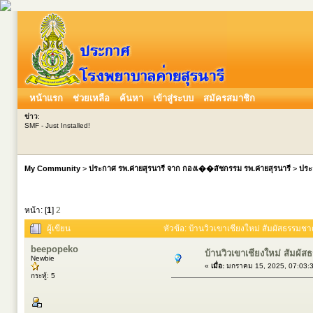
หน้าแรก
ช่วยเหลือ
ค้นหา
เข้าสู่ระบบ
สมัครสมาชิก
ข่าว
:
SMF - Just Installed!
My Community
>
ประกาศ รพ.ค่ายสุรนารี จาก กองเ��สัชกรรม รพ.ค่ายสุรนารี
>
ประ
หน้า: [
1
]
2
ผู้เขียน
หัวข้อ: บ้านวิวเขาเชียงใหม่ สัมผัสธรรม
beepopeko
บ้านวิวเขาเชียงใหม่ สัมผ
Newbie
«
เมื่อ:
มกราคม 15, 2025, 07:03:
กระทู้: 5