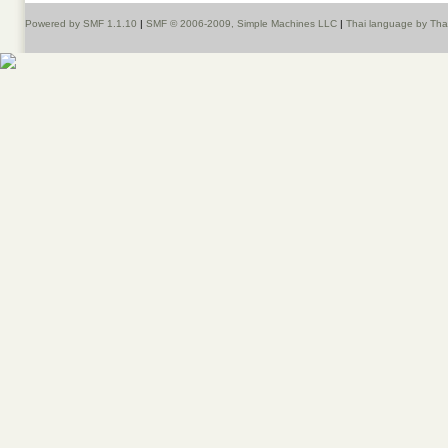
Powered by SMF 1.1.10
|
SMF © 2006-2009, Simple Machines LLC
|
Thai language by Th