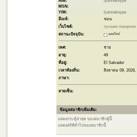
AIM:
Iyannakeype
MSN:
YIM:
Iyannakeype
อีเมล์:
ซ่อน
เว็บไซต์:
лучшее покерное
สถานะปัจจุบัน:
ออฟไลน์
เพศ:
ชาย
อายุ:
49
ที่อยู่:
El Salvador
เวลาท้องถิ่น:
สิงหาคม 09, 2026,
ภาษา:
ลายเซ็น:
ข้อมูลสมาชิกเพิ่มเติม:
แสดงกระทู้ล่าสุด ของสมาชิกผู้นี้.
แสดงสถิติทั่วไปของสมาชิกนี้.