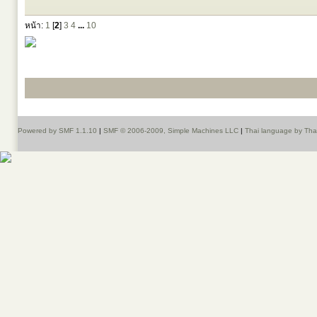
หน้า:
1
[
2
]
3
4
...
10
Powered by SMF 1.1.10
|
SMF © 2006-2009, Simple Machines LLC
|
Thai language by Th