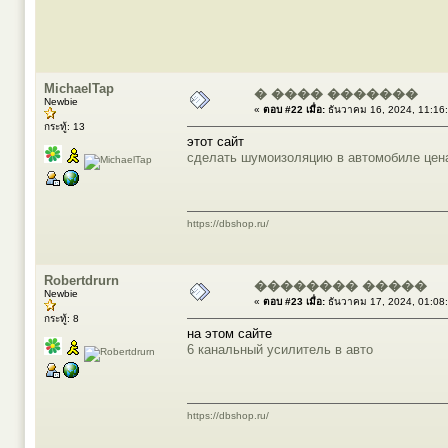
MichaelTap
� ���� �������
Newbie
«
ตอบ #22 เมื่อ:
ธันวาคม 16, 2024, 11:16
กระทู้: 13
этот сайт
сделать шумоизоляцию в автомобиле цен
https://dbshop.ru/
Robertdrurn
�������� �����
Newbie
«
ตอบ #23 เมื่อ:
ธันวาคม 17, 2024, 01:08
กระทู้: 8
на этом сайте
6 канальный усилитель в авто
https://dbshop.ru/