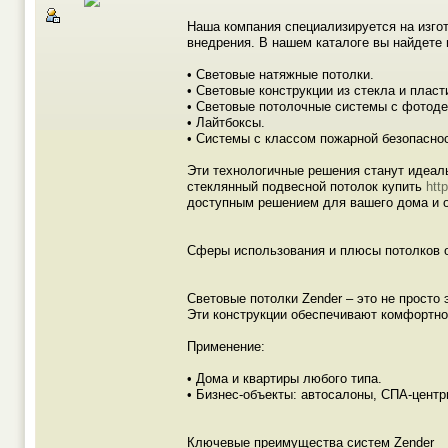
Наша компания специализируется на изго
внедрения. В нашем каталоге вы найдете 
• Световые натяжные потолки.
• Световые конструкции из стекла и пласт
• Световые потолочные системы с фотоде
• Лайтбоксы.
• Системы с классом пожарной безопасно
Эти технологичные решения станут идеал
стеклянный подвесной потолок купить
htt
доступным решением для вашего дома и 
Сферы использования и плюсы потолков о
Световые потолки Zender – это не просто
Эти конструкции обеспечивают комфортно
Применение:
• Дома и квартиры любого типа.
• Бизнес-объекты: автосалоны, СПА-центр
Ключевые преимущества систем Zender