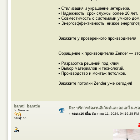
• Стилизация и украшение интерьера.
• Надежность: срок службы более 10 лет.
• Совместимость с системами умного дом
• Энергоэффективность: низкое энергопот
Закажите у проверенного производителя
Обращение к производителю Zender — это
• Разработка решений под ключ.
• Выбор материалов и технологий.
• Производство и монтаж потолков.
Закажите потолки Zender уже сегодня!
barati_baratie
Re: บริการจัดงานอีเว้นท์และออแกไนเซ
Jr. Member
«
ตอบ #16 เมื่อ:
ธันวาคม 11, 2024, 04:16:28 PM 
กระทู้: 56