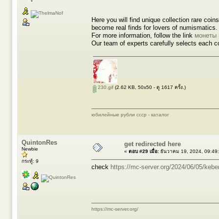
Here you will find unique collection rare coi
become real finds for lovers of numismatics.
For more information, follow the link
монеты 
Our team of experts carefully selects each co
230.gif
(2.62 KB, 50x50 - ดู 1617 ครั้ง.)
юбилейные рубли ссср - каталог
QuintonRes
get redirected here
Newbie
«
ตอบ #29 เมื่อ:
ธันวาคม 19, 2024, 09:49
กระทู้: 9
check
https://mc-server.org/2024/06/05/kebe
https://mc-server.org/