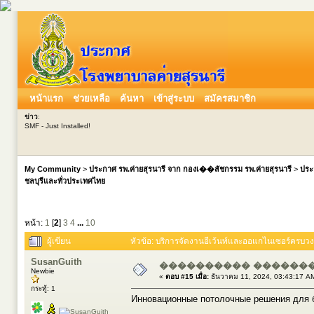
หน้าแรก
ช่วยเหลือ
ค้นหา
เข้าสู่ระบบ
สมัครสมาชิก
ข่าว
:
SMF - Just Installed!
My Community
>
ประกาศ รพ.ค่ายสุรนารี จาก กองเ��สัชกรรม รพ.ค่ายสุรนารี
>
ประ
ชลบุรีและทั่วประเทศไทย
หน้า:
1
[
2
]
3
4
...
10
ผู้เขียน
หัวข้อ: บริการจัดงานอีเว้นท์และออแกไนเซอร์ครบวง
SusanGuith
���������� �������
Newbie
«
ตอบ #15 เมื่อ:
ธันวาคม 11, 2024, 03:43:17 A
กระทู้: 1
Инновационные потолочные решения для б