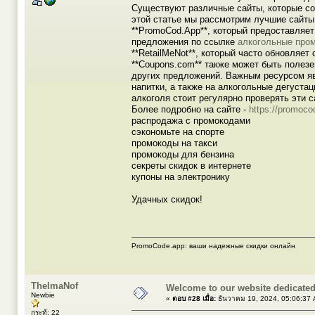
Существуют различные сайты, которые со
этой статье мы рассмотрим лучшие сайты
**PromoCod.App**, который предоставляе
предложения по ссылке
алкогольные пром
**RetailMeNot**, который часто обновляет
**Coupons.com** также может быть полезен
других предложений. Важным ресурсом явл
напитки, а также на алкогольные дегустац
алкоголя стоит регулярно проверять эти 
Более подробно на сайте -
https://promoco
распродажа с промокодами
сэкономьте на спорте
промокоды на такси
промокоды для бензина
секреты скидок в интернете
купоны на электронику
Удачных скидок!
PromoCode.app: ваши надежные скидки онлайн
ThelmaNof
Welcome to our website dedicated 
Newbie
«
ตอบ #28 เมื่อ:
ธันวาคม 19, 2024, 05:06:37
กระทู้: 22