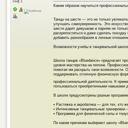
กระทู้: 1
Каким образом научиться профессиональн
Танцы на шесте — это не только увлекат
улучшать самоуверенность. Это искусство
шесте дарят девушкам и парням не только
раскрепоститься и даже сделать походку 
добавить разнообразия в личные отношени
Возможности учебы в танцевальной школе
Школа танцев «Bluedance» предлагает пр
уровня мастерства на пилоне. Профессио
помогая им раскрыть свои возможности. 
поддерживать отличную физическую форму
профессиональной деятельности. К прим
пользоваться приобретенными навыками д
В школе предусмотрены разные программы
• Растяжка и акробатика — для тех, кто же
• Интенсивные танцевальные тренировки 
• Программа для физической силы и тон
По каким причинам выбирают школу «Blue