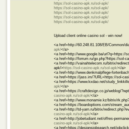
https://sol-casino-apk.ru/sol-apk/
https://sol-casino-apk.ru/sol-apk/
https://sol-casino-apk.ru/sol-apk/
https://sol-casino-apk.ru/sol-apk/
https://sol-casino-apk.ru/sol-apk/
Upload client online casino sol - win now!
<a href=http://60.248.81.108/EB/Common/dial
apk/
</a>
<a href=http://www.google.ba/url?q=https://s
<a href=http://forrum.ru/go.php?https://sol-c
<a href=http://vainahtelecom.ru/bitrix/redi
apk/>
https://sol-casino-apk.ru/sol-apk/
</a>
<a href=http://www.denkmalpflege-fortenbache
<a href=https://jass.im/?URL=https://sol-cas
<a href=https://www.kxdao.net/study_linkkille
apk/
</a>
<a href=https://craftdesign.co.jp/weblog/?w
casino-apk.ru/sol-apk/
</a>
<a href=http://www.monamie.kz/bitrix/rk.php?
<a href=https://boardoptions.com/stream_audi
<a href=http://td-yarn.ru/bitrix/redirect.ph
casino-apk.ru/sol-apk/
</a>
<a href=http://jobetudiant.net/offres-permane
casino-apk.ru/sol-apk/
</a>
<a href=https://designsjobsearch.net/jobc