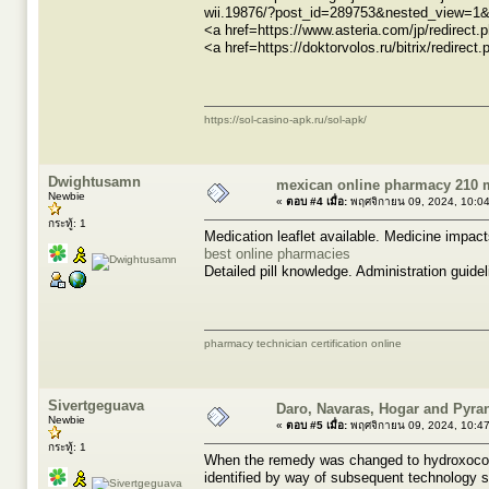
wii.19876/?post_id=289753&nested_view=1&
<a href=https://www.asteria.com/jp/redirect.p
<a href=https://doktorvolos.ru/bitrix/redirect
https://sol-casino-apk.ru/sol-apk/
Dwightusamn
mexican online pharmacy 210
Newbie
«
ตอบ #4 เมื่อ:
พฤศจิกายน 09, 2024, 10:0
กระทู้: 1
Medication leaflet available. Medicine impac
best online pharmacies
Detailed pill knowledge. Administration guidel
pharmacy technician certification online
Sivertgeguava
Daro, Navaras, Hogar and Pyran
Newbie
«
ตอบ #5 เมื่อ:
พฤศจิกายน 09, 2024, 10:4
กระทู้: 1
When the remedy was changed to hydroxocoba
identified by way of subsequent technology 