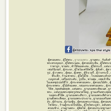
ตู้ครอบพระ , ตู้ใส่พระ ,
ฐานรองพระ
, ฐานพระ , รับสั่งทำ
พระทรงบุษบก , ตู้ใส่พระนอน , ตู้ครอบพระยืน , ตู้ใส่พร
ราคาถูก , ขายส่ง , ทำให้ของสะสม , ตู้ใส่กระบี่ , แท
เฟอร์นิเจอร์ , ตู้กระจก , ตู้โชว์อะคริลิคใส , ตู้สั่งทำ , ตู
รูป , ตู้วางพระ , ตู้ทอง , ตู้เพชร , ตู้จิวเวอรี่ , ตู้ว่างกระ
ที่ระลึก , ร้านเช่าพระ , ตู้ใส่ไอ้ไข่ , โรงหล่อพระทั
เบญจรงค์ , เครื่องประดับ , รูปปั้น , พานพุ่ม , เทพเจ้าจี
โมเดลซุปเปอร์ฮีโร่ , ตู้กระจกครอบพระ , ตู้ครอบไม้สัก , ตู
ตู้กระจกพระ , ตู้ไม้สักมงคล , กล่องกระจกครอบพระ , ตู้กระจ
ริลิค , kpsthaistyle , แท่นพระ , ฐานรองพระพิฆเนศ , ฐ
พระ , แท่นรองพระพุทธรูปขนาดใหญ่ , ฐานเสริมพระพุทธ
รองพระสีโอ๊ค , ฐานรองพระสีขาว , ฐานรองพระสีดำลาย
ฐานตั้งพระสีทอง , ฐานรองพระประธาน , ฐานรองเสริมพร
ส่ง , ตู้จำนวน , ตู้งานกฐิน , ตู้ครอบพระงานบุญ , ตู้ครอบข
โชว์พระ , ร้านตู้กระจกใกล้ฉัน , ตู้โชว์พระบูชา , ตลับพ
ครอบช้าง , งานฐานพระ , ตู้ติดไฟ , ตู้ครอบกระจกฐานลาย