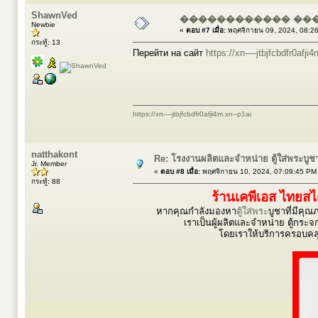
ShawnVed
������������ ��
Newbie
«
ตอบ #7 เมื่อ:
พฤศจิกายน 09, 2024, 08:2
กระทู้: 13
Перейти на сайт
https://xn----jtbjfcbdfr0afji
https://xn----jtbjfcbdfr0afji4m.xn--p1ai
natthakont
Re: โรงงานผลิตและจำหน่าย ตู้ใส่พระบูชา ตู
Jr. Member
«
ตอบ #8 เมื่อ:
พฤศจิกายน 10, 2024, 07:09:45 PM
กระทู้: 88
ร้านเคพีเอส ไทยส
หากคุณกำลังมองหา
ตู้ใส่พระ
บูชาที่มีคุ
เราเป็นผู้ผลิตและจำหน่าย ตู้กระจก 
โดยเราให้บริการครอบคลุ