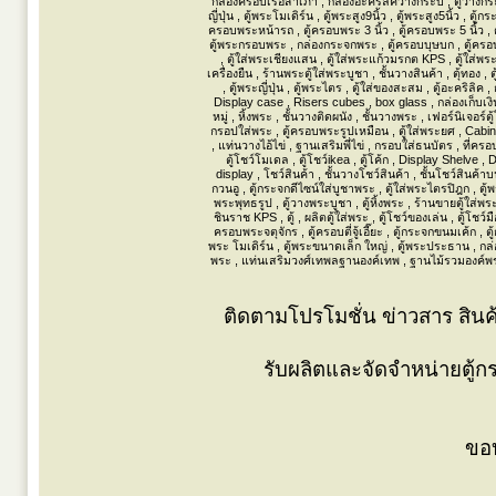
กล่องครอบเรือสำเภา , กล่องอะคริลิควางกระบี่ , ตู้วางกระบี่ 
ญี่ปุ่น , ตู้พระโมเดิร์น , ตู้พระสูง9นิ้ว , ตู้พระสูง5นิ้ว 
ครอบพระหน้ารถ , ตู้ครอบพระ 3 นิ้ว , ตู้ครอบพระ 5 นิ้ว , ต
ตู้พระกรอบพระ , กล่องกระจกพระ , ตู้ครอบบุษบก , ตู้ครอบพ
, ตู้ใส่พระเชียงแสน , ตู้ใส่พระแก้วมรกต KPS , ตู้ใส่พร
เครื่องยืน , ร้านพระตู้ใส่พระบูชา , ชั้นวางสินค้า , ตุ้ทอง , 
, ตู้พระญี่ปุ่น , ตู้พระไตร , ตู้ใส่ของสะสม , ตู้อะคริลิค 
Display case , Risers cubes , box glass , กล่องเก็บเงิน 
หมู่ , หิ้งพระ , ชั้นวางติดผนัง , ชั้นวางพระ , เฟอร์นิเจอร
กรอปใส่พระ , ตู้ครอบพระรูปเหมือน , ตู้ใส่พระยศ , Cabi
, แท่นวางไอ้ไข่ , ฐานเสริมพี่ไข่ , กรอบใส่ธนบัตร , ที่ค
ตู้โชว์โมเดล , ตู้โชว์ikea , ตู้โค้ก , Display Shelve
display , โชว์สินค้า , ชั้นวางโชว์สินค้า , ชั้นโชว์สินค้าบนเ
กวนอู , ตู้กระจกดีไซน์ใส่บูชาพระ , ตู้ใส่พระไตรปิฎก , ตู
พระพุทธรูป , ตู้วางพระบูชา , ตู้หิ้งพระ , ร้านขายตู้ใส่พร
ชินราช KPS , ตู้ , ผลิตตู้ใส่พระ , ตู้โชว์ของเล่น , ตู้โ
ครอบพระจตุจักร , ตู้ครอบตี่จู้เอี๊ยะ , ตู้กระจกขนมเค้ก ,
พระ โมเดิร์น , ตู้พระขนาดเล็ก ใหญ่ , ตู้พระประธาน , กล่อ
พระ , แท่นเสริมวงศ์เทพลฐานองค์เทพ , ฐานไม้รวมองค์พระ 
ติดตามโปรโมชั่น ข่าวสาร สินค้
รับผลิตและจัดจำหน่ายตู้
ขอบ