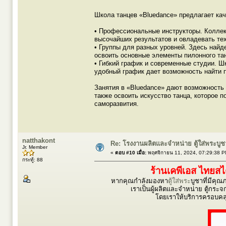
Школа танцев «Bluedance» предлагает ка
• Профессиональные инструкторы. Коллек
высочайших результатов и овладевать тех
• Группы для разных уровней. Здесь найде
освоить основные элементы пилонного та
• Гибкий график и современные студии. 
удобный график дает возможность найти 
Занятия в «Bluedance» дают возможность 
также освоить искусство танца, которое п
саморазвития.
natthakont
Re: โรงงานผลิตและจำหน่าย ตู้ใส่พระบูชา ต
Jr. Member
«
ตอบ #10 เมื่อ:
พฤศจิกายน 11, 2024, 07:29:38 P
กระทู้: 88
ร้านเคพีเอส ไทยส
หากคุณกำลังมองหา
ตู้ใส่พระ
บูชาที่มีคุ
เราเป็นผู้ผลิตและจำหน่าย ตู้กระจก 
โดยเราให้บริการครอบคลุ