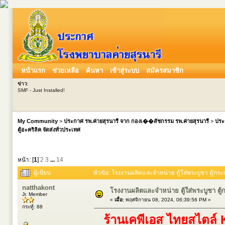
หน้าแรก
ช่วยเหลือ
ค้นหา
เข้าสู่ระบบ
สมัครสมาชิก
ข่าว
:
SMF - Just Installed!
My Community
>
ประกาศ รพ.ค่ายสุรนารี จาก กองเ��สัชกรรม รพ.ค่ายสุรนารี
>
ประ
ตู้อะคริลิค จัดส่งทั่วประเทศ
หน้า: [
1
]
2
3
...
14
ผู้เขียน
หัวข้อ: โรงงานผลิตและจำหน่าย ตู้ใส่พระบูชา ตู้กระจก 
natthakont
โรงงานผลิตและจำหน่าย ตู้ใส่พระบูชา ตู้กระ
Jr. Member
«
เมื่อ:
พฤศจิกายน 08, 2024, 06:39:56 PM »
กระทู้: 88
ร้านเคพีเอส ไทยสไตล์ 