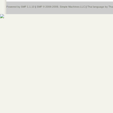
Powered by SMF 1.1.10
|
SMF © 2006-2009, Simple Machines LLC
|
Thai language by Th