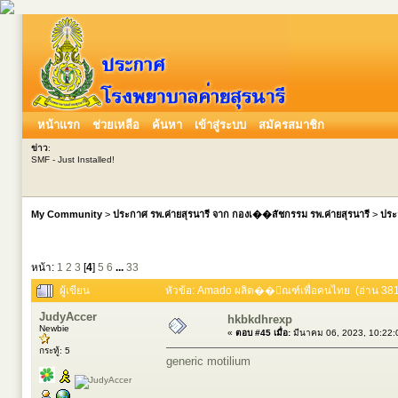
หน้าแรก
ช่วยเหลือ
ค้นหา
เข้าสู่ระบบ
สมัครสมาชิก
ข่าว
:
SMF - Just Installed!
My Community
>
ประกาศ รพ.ค่ายสุรนารี จาก กองเ��สัชกรรม รพ.ค่ายสุรนารี
>
ประ
หน้า:
1
2
3
[
4
]
5
6
...
33
ผู้เขียน
หัวข้อ: Amado ผลิต��ัณฑ์เพื่อคนไทย (อ่าน 3813
JudyAccer
hkbkdhrexp
Newbie
«
ตอบ #45 เมื่อ:
มีนาคม 06, 2023, 10:22:
กระทู้: 5
generic motilium