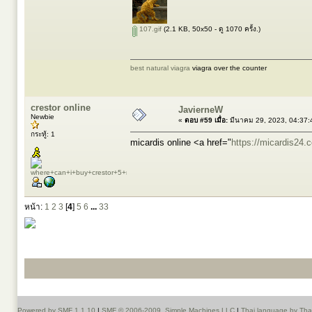
107.gif
(2.1 KB, 50x50 - ดู 1070 ครั้ง.)
best natural viagra
viagra over the counter
crestor online
JavierneW
Newbie
«
ตอบ #59 เมื่อ:
มีนาคม 29, 2023, 04:37:
กระทู้: 1
micardis online <a href="
https://micardis24.
หน้า:
1
2
3
[
4
]
5
6
...
33
Powered by SMF 1.1.10
|
SMF © 2006-2009, Simple Machines LLC
|
Thai language by Th