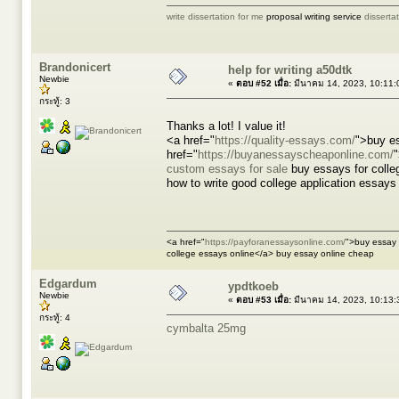
write dissertation for me
proposal writing service
disserta
Brandonicert
help for writing a50dtk
Newbie
«
ตอบ #52 เมื่อ:
มีนาคม 14, 2023, 10:11:
กระทู้: 3
Thanks a lot! I value it!
<a href="
https://quality-essays.com/
">buy e
href="
https://buyanessayscheaponline.com/
custom essays for sale
buy essays for coll
how to write good college application essay
<a href="
https://payforanessaysonline.com/
">buy essay 
college essays online</a> buy essay online cheap
Edgardum
ypdtkoeb
Newbie
«
ตอบ #53 เมื่อ:
มีนาคม 14, 2023, 10:13:
กระทู้: 4
cymbalta 25mg