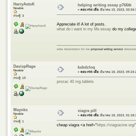
HarryAstoK
helping writing essay p766tk
Newbie
«
ตอบ #54 เมื่อ:
มีนาคม 15, 2023, 03:34:
กระทู้: 3
Appreciate it! A lot of posts.
what do i want in my life essay
do my colleg
write dissertation for me
proposal writing service
disserta
DavispRage
kxbdzloq
Newbie
«
ตอบ #55 เมื่อ:
มีนาคม 19, 2023, 05:24:
กระทู้: 15
prozac 40 mg tablets
Mayoks
viagra pill
Newbie
«
ตอบ #56 เมื่อ:
มีนาคม 19, 2023, 01:19:
กระทู้: 1
cheap viagra <a href="
https://viagracine.org/