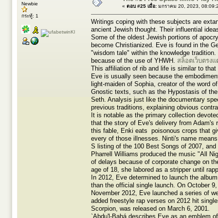
Newbie
«
ตอบ #25 เมื่อ:
มกราคม 20, 2023, 08:09:
กระทู้: 1
Writings coping with these subjects are extan
ancient Jewish thought. Their influential ide
Some of the oldest Jewish portions of apocr
become Christianized. Eve is found in the Ge
"wisdom tale" within the knowledge tradition.
because of the use of YHWH.
สล็อตเว็บตรงแ
This affiliation of rib and life is similar to 
Eve is usually seen because the embodiment o
light-maiden of Sophia, creator of the word o
Gnostic texts, such as the Hypostasis of the
Seth. Analysis just like the documentary specu
previous traditions, explaining obvious contra
It is notable as the primary collection devote
that the story of Eve's delivery from Adam's
this fable, Enki eats poisonous crops that g
every of those illnesses. Ninti's name means 
S listing of the 100 Best Songs of 2007, and
Pharrell Williams produced the music "All Nig
of delays because of corporate change on the
age of 18, she labored as a stripper until rap
In 2012, Eve determined to launch the album a
than the official single launch. On October 9
November 2012, Eve launched a series of we
added freestyle rap verses on 2012 hit singl
Scorpion, was released on March 6, 2001.
`Abdu'l-Bahá describes Eve as an emblem of 