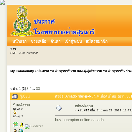
หน้าแรก
ช่วยเหลือ
ค้นหา
เข้าสู่ระบบ
สมัครสมาชิก
ข่าว
:
SMF - Just Installed!
My Community
>
ประกาศ รพ.ค่ายสุรนารี จาก กองเ��สัชกรรม รพ.ค่ายสุรนารี
>
ประ
หน้า:
1
[
2
]
3
4
...
33
ผู้เขียน
หัวข้อ: Amado ผลิต��ัณฑ์เพื่อคนไทย (อ่าน 3819
SueAccer
xdwvkepu
Newbie
«
ตอบ #15 เมื่อ:
ธันวาคม 22, 2022, 11:43
กระทู้: 7
buy bupropion online canada