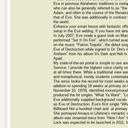
Eve in previous Abrahamic traditions is metap
who can also be generally referred to as "the
Adam, and often in the course of the Renaiss
that of Eve. She was additionally in contras
the world.
Enhance your smart house with fantastic offe
setup in the Eve weblog. If you have not alr
In July 2007, Eve made a guest look on Maroo
performed "Set It On Fire", which turned avai
on the music "Patron Tequila", the debut sin
Eve of Destruction while signed to Dr. Dre's
Anthem" from his album It's Dark and Hell Is
Apart.
My state-of-the-art portal is simple to use a
Service; I provide the highest voice clarity o
at all times there. While a traditional view
and metaphorical, trendy students contemplat
The remix broke the record for most weeks a
addition to spending 18 weeks at primary on
November 10, 1978), identified mononymously
produced the hit singles "What Ya Want", "Lo
Eve additionally supplied background vocals o
as Eve of Destruction. Eve's first single "Wha
Billboard Hot a hundred chart and at primar
She portrayed Amaya in Lifetime's romantic c
album was renamed twice from "Here I Am" to 
Lock was expected to be launched in 2011, 