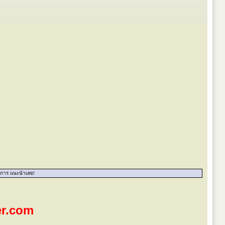
งการ แนะนำเลย!
er.com