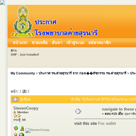
หน้าแรก
ช่วยเหลือ
ค้นหา
เข้าสู่ระบบ
สมัครสมาชิก
ข่าว
:
SMF - Just Installed!
My Community
>
ประกาศ รพ.ค่ายสุรนารี จาก กองเ��สัชกรรม รพ.ค่ายสุรนารี
>
ประ
หน้า:
1
[
2
]
3
ผู้เขียน
หัวข้อ: รับวิเคราะห์ SPSS พร้อมช่วยงานว
StevenCoopy
navigate to these
Jr. Member
«
ตอบ #15 เมื่อ:
กุมภาพัน
กระทู้: 68
visit this site
Fox wallet