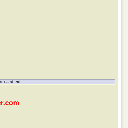
งการ แนะนำเลย!
er.com