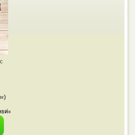
tC
คะ)
ลยค่ะ