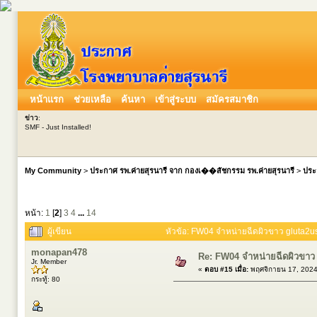
หน้าแรก
ช่วยเหลือ
ค้นหา
เข้าสู่ระบบ
สมัครสมาชิก
ข่าว
:
SMF - Just Installed!
My Community
>
ประกาศ รพ.ค่ายสุรนารี จาก กองเ��สัชกรรม รพ.ค่ายสุรนารี
>
ประ
หน้า:
1
[
2
]
3
4
...
14
ผู้เขียน
หัวข้อ: FW04 จำหน่ายฉีดผิวขาว gluta2
monapan478
Re: FW04 จำหน่ายฉีดผิวขาว
Jr. Member
«
ตอบ #15 เมื่อ:
พฤศจิกายน 17, 2024
กระทู้: 80