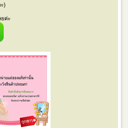
คะ)
ลยค่ะ