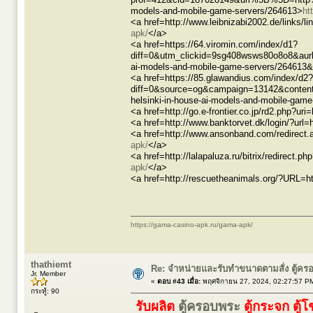
models-and-mobile-game-servers/264613>
ht
<a href=http://www.leibnizabi2002.de/links/l
apk/
</a>
<a href=https://64.viromin.com/index/d1?
diff=0&utm_clickid=9sg408wsws80o8o8&aur
ai-models-and-mobile-game-servers/26461
<a href=https://85.glawandius.com/index/d2?
diff=0&source=og&campaign=13142&conten
helsinki-in-house-ai-models-and-mobile-gam
<a href=http://go.e-frontier.co.jp/rd2.php?ur
<a href=http://www.banktorvet.dk/login/?url
<a href=http://www.ansonband.com/redirect.
apk/
</a>
<a href=http://lalapaluza.ru/bitrix/redirect
apk/
</a>
<a href=http://rescuetheanimals.org/?URL=h
https://gama-casino-apk.ru/gama-apk/
thathiemt
Re: จำหน่ายและรับทำขนาดตามสั่ง ตู้ค
Jr. Member
«
ตอบ #43 เมื่อ:
พฤศจิกายน 27, 2024, 02:27:57 P
กระทู้: 90
รับผลิต
ตู้ครอบพระ
ตู้กระจก ตู้