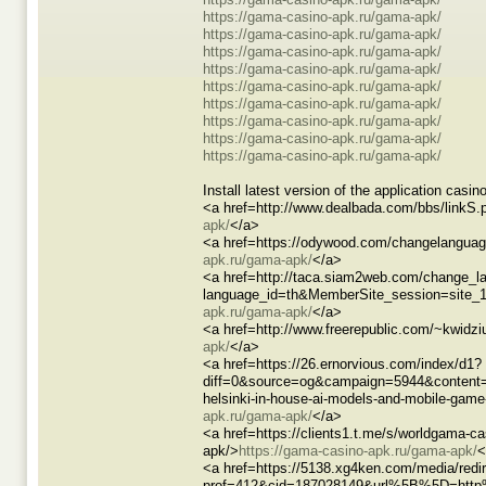
https://gama-casino-apk.ru/gama-apk/
https://gama-casino-apk.ru/gama-apk/
https://gama-casino-apk.ru/gama-apk/
https://gama-casino-apk.ru/gama-apk/
https://gama-casino-apk.ru/gama-apk/
https://gama-casino-apk.ru/gama-apk/
https://gama-casino-apk.ru/gama-apk/
https://gama-casino-apk.ru/gama-apk/
https://gama-casino-apk.ru/gama-apk/
Install latest version of the application casi
<a href=http://www.dealbada.com/bbs/linkS.
apk/
</a>
<a href=https://odywood.com/changelanguage
apk.ru/gama-apk/
</a>
<a href=http://taca.siam2web.com/change_l
language_id=th&MemberSite_session=site_1
apk.ru/gama-apk/
</a>
<a href=http://www.freerepublic.com/~kwidz
apk/
</a>
<a href=https://26.ernorvious.com/index/d1?
diff=0&source=og&campaign=5944&content
helsinki-in-house-ai-models-and-mobile-g
apk.ru/gama-apk/
</a>
<a href=https://clients1.t.me/s/worldgama-c
apk/>
https://gama-casino-apk.ru/gama-apk/
<
<a href=https://5138.xg4ken.com/media/redi
prof=412&cid=187028149&url%5B%5D=http%