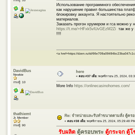
กระทู้: 33
Использование программного обеспечения
как нарушение правил большинства платфо
блокировку аккаунта. Я настоятельно ре
материалов.
Заказать прогон хрумером и гса можно у н
https://t.me/+HFxk5vlUvGEzM2Zi
так же у 
!!!!
<a href=https://dzen.ru/id/66e709a09494bc23ba047c1
DavidBus
here
Newbie
«
ตอบ #37 เมื่อ:
พฤศจิกายน 25, 2024, 03:
กระทู้: 10
More Info
https://onlinecasinohomes.com/
thathiemt
Re: จำหน่ายและรับทำขนาดตามสั่ง ตู้ค
Jr. Member
«
ตอบ #38 เมื่อ:
พฤศจิกายน 25, 2024, 05:29:48 PM
กระทู้: 90
รับผลิต
ตู้ครอบพระ
ตู้กระจก ตู้