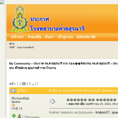
หน้าแรก
ช่วยเหลือ
ค้นหา
เข้าสู่ระบบ
สมัครสมาชิก
ข่าว
:
SMF - Just Installed!
My Community
>
ประกาศ รพ.ค่ายสุรนารี จาก กองเ��สัชกรรม รพ.ค่ายสุรนารี
>
ประ
พระ ดีไซน์สวย คุณภาพดี ราคาโรงงาน
หน้า:
1
2
[
3
]
4
5
...
17
ผู้เขียน
หัวข้อ: จำหน่ายและรับทำขนาดตามสั่ง ตู้ครอบพระ
Richardfab
������ �� ������
Newbie
«
ตอบ #30 เมื่อ:
พฤศจิกายน 20, 2024, 05:
กระทู้: 12
kraken зеркало актуальное
- kraken17, кра