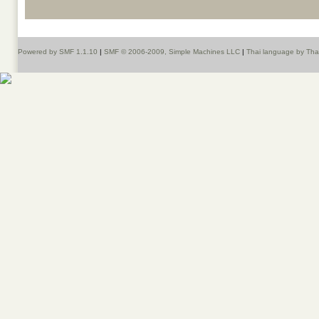
Powered by SMF 1.1.10
|
SMF © 2006-2009, Simple Machines LLC
|
Thai language by Th