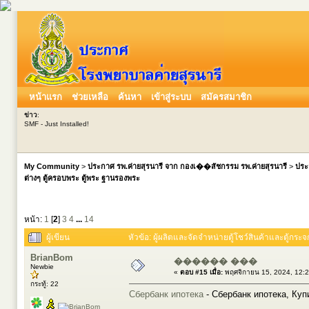
หน้าแรก
ช่วยเหลือ
ค้นหา
เข้าสู่ระบบ
สมัครสมาชิก
ข่าว
:
SMF - Just Installed!
My Community
>
ประกาศ รพ.ค่ายสุรนารี จาก กองเ��สัชกรรม รพ.ค่ายสุรนารี
>
ประ
ต่างๆ ตู้ครอบพระ ตู้พระ ฐานรองพระ
หน้า:
1
[
2
]
3
4
...
14
ผู้เขียน
หัวข้อ: ผู้ผลิตและจัดจำหน่ายตู้โชว์สินค้าและตู้กร
BrianBom
������ ���
Newbie
«
ตอบ #15 เมื่อ:
พฤศจิกายน 15, 2024, 12:
กระทู้: 22
Сбербанк ипотека
- Сбербанк ипотека, Куп