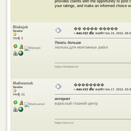
provides clients with the opportunity to post 
your ratings, and make an informed choice wit
Blakejek
�� ���� �����
Newbie
«
ตอบ #22 เมื่อ:
พฤศจิกายน 16, 2024, 06:
กระทู้: 2
Узнать больше
люлька для монтажных работ
https://rezlaser.ru/
Mathewnek
��������
Newbie
«
ตอบ #23 เมื่อ:
พฤศจิกายน 17, 2024, 03:
กระทู้: 11
интернет
взрослый глазной центр
https://exci.ru/