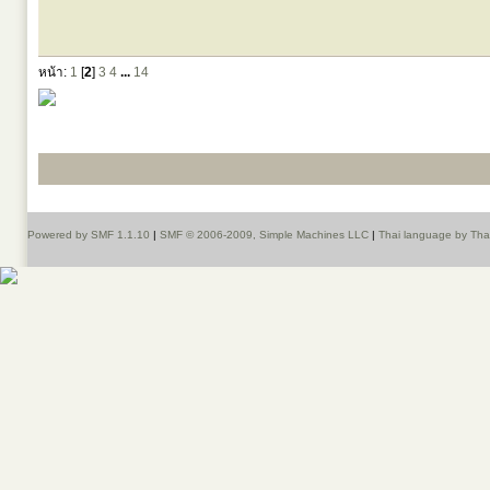
หน้า:
1
[
2
]
3
4
...
14
Powered by SMF 1.1.10
|
SMF © 2006-2009, Simple Machines LLC
|
Thai language by Th