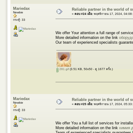
Mariedax
Reliable partner in the world of
Newbie
«
ตอบ #24 เมื่อ:
พฤศจิกายน 17, 2024, 04:08
กระทู้: 33
We offer Your attention a full range of servic
More detailed information on the link
оборуд
Our team of experienced specialists guarantee
281.gif
(3.51 KB, 50x50 - ดู 1677 ครั้ง.)
Mariedax
Reliable partner in the world of
Newbie
«
ตอบ #25 เมื่อ:
พฤศจิกายน 17, 2024, 05:33
กระทู้: 33
We offer You a full list of services for inst
More detailed information on the link
химия 
Team of experienced specialists guarantees h