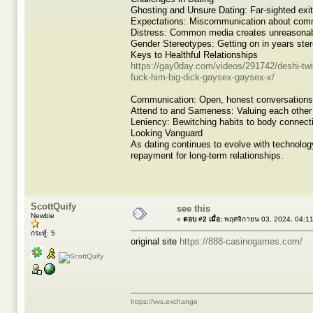
Ghosting and Unsure Dating: Far-sighted exi
Expectations: Miscommunication about commi
Distress: Common media creates unreasonable
Gender Stereotypes: Getting on in years ster
Keys to Healthful Relationships
https://gay0day.com/videos/291742/deshi-twi
fuck-him-big-dick-gaysex-gaysex-x/
Communication: Open, honest conversations 
Attend to and Sameness: Valuing each other 
Leniency: Bewitching habits to body connect
Looking Vanguard
As dating continues to evolve with technolog
repayment for long-term relationships.
ScottQuify
see this
Newbie
«
ตอบ #2 เมื่อ:
พฤศจิกายน 03, 2024, 04:1
กระทู้: 5
original site
https://888-casinogames.com/
https://vvs.exchange