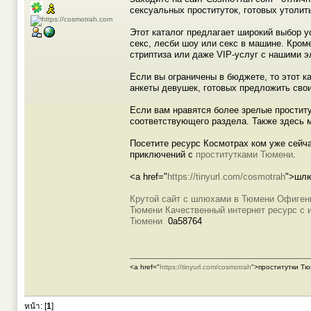
сексуальных проституток, готовых утоли
Этот каталог предлагает широкий выбор ус
секс, лесби шоу или секс в машине. Кром
стриптиза или даже VIP-услуг с нашими э
Если вы ограничены в бюджете, то этот к
анкеты девушек, готовых предложить сво
Если вам нравятся более зрелые проститу
соответствующего раздела. Также здесь 
Посетите ресурс Космотрах ком уже сей
приключений с
проститутками Тюмени
.
<a href="
https://tinyurl.com/cosmotrah
">шлю
Крутой сайт с шлюхами в Тюмени
Офиген
Тюмени
Качественный интернет ресурс с
Тюмени
0a58764
<a href="
https://tinyurl.com/cosmotrah
">проститутки Т
หน้า: [
1
]