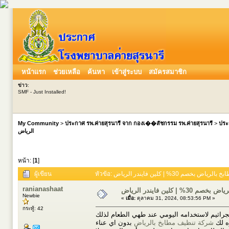
หน้าแรก
ช่วยเหลือ
ค้นหา
เข้าสู่ระบบ
สมัครสมาชิก
ข่าว
:
SMF - Just Installed!
My Community
>
ประกาศ รพ.ค่ายสุรนารี จาก กองเ��สัชกรรม รพ.ค่ายสุรนารี
>
ประ
الرياض
หน้า: [
1
]
ผู้เขียน
ranianashaat
 كلين فايندر الرياض
Newbie
«
เมื่อ:
ตุลาคม 31, 2024, 08:53:56 PM »
กระทู้: 42
لجراثيم لاستخدامه اليومي عند طهي الطعام لذلك
ره لك
شركة تنظيف مطابخ بالرياض
بدون اي عناء