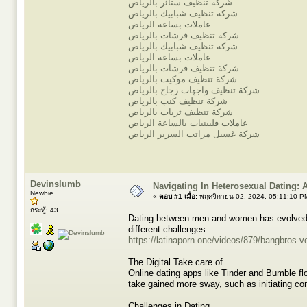
شركة تنظيف ستائر بالرياض
شركة تنظيف شبابيك بالرياض
عاملات بساعه الرياض
شركة تنظيف فرشات بالرياض
شركة تنظيف شبابيك بالرياض
عاملات بساعه الرياض
شركة تنظيف فرشات بالرياض
شركة تنظيف موكيت بالرياض
شركة تنظيف واجهات زجاج بالرياض
شركة تنظيف كنب بالرياض
شركة تنظيف ثريات بالرياض
عاملات فلبينيات بالساعة الرياض
شركة غسيل مراتب السرير الرياض
Devinslumb
Navigating In Heterosexual Dating:
Newbie
«
ตอบ #1 เมื่อ:
พฤศจิกายน 02, 2024, 05:11:10 P
กระทู้: 43
Dating between men and women has evolved wi
different challenges.
https://latinaporn.one/videos/879/bangbros-v
The Digital Take care of
Online dating apps like Tinder and Bumble fl
take gained more sway, such as initiating co
Challenges in Dating