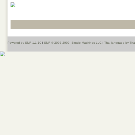
Powered by SMF 1.1.10
|
SMF © 2006-2009, Simple Machines LLC
|
Thai language by Th