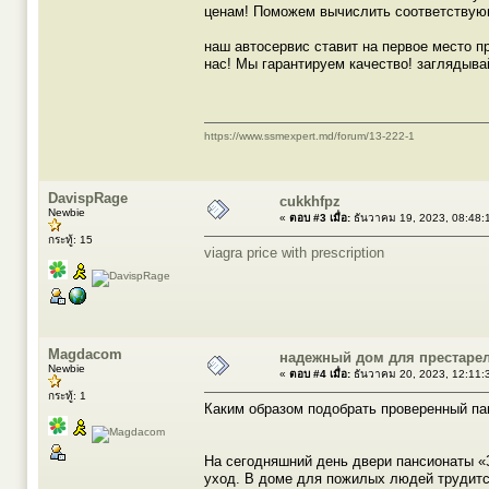
ценам! Поможем вычислить соответствую
наш автосервис ставит на первое место п
нас! Мы гарантируем качество! заглядыва
https://www.ssmexpert.md/forum/13-222-1
DavispRage
cukkhfpz
Newbie
«
ตอบ #3 เมื่อ:
ธันวาคม 19, 2023, 08:48:
กระทู้: 15
viagra price with prescription
Magdacom
надежный дом для престаре
Newbie
«
ตอบ #4 เมื่อ:
ธันวาคม 20, 2023, 12:11:
กระทู้: 1
Каким образом подобрать проверенный па
На сегодняшний день двери пансионаты 
уход. В доме для пожилых людей трудит