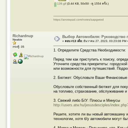
139.gif
(3.44 KB, 50x50 - ดู 1554 ครั้ง.)
https://anotepad.com/notes/aapgwtxd
Richardnup
Выбор Автомобиля: Руководство п
Newbie
«
ตอบ #13 เมื่อ:
ธันวาคม 27, 2023, 03:23:08 PM 
กระทู้: 35
1. Определите Средства Необходимости:
Перед тем как приступить к поиску, опре
Уточните средства приоритеты: городско
или возможности для путешествий. Подро
2. Бютжет: Обусловьте Ваши Финансовые
Обусловьте собственный бютжет для покуп
на топливо, страхование, обслуживание 
3. Свежий либо Б/У: Плюсы и Минусы
http://users.atw.hu/jesusdesciples/index.
Решите, хотите ли вы новый автомашину 
технологии, хотя б/у автомобили могут б
4. Марка и Модель: Подыщите что, Кот-ы