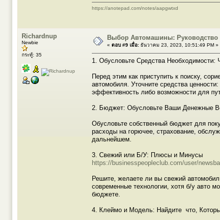
https://anotepad.com/notes/aapgwtxd
Richardnup
Выбор Автомашины: Руководство п
Newbie
«
ตอบ #9 เมื่อ:
ธันวาคม 23, 2023, 10:51:49 PM »
กระทู้: 35
1. Обусловьте Средства Необходимости: 
Перед этим как приступить к поиску, сори
автомобиля. Уточните средства ценности:
эффективность либо возможности для пут
2. Бюджет: Обусловьте Ваши Денежные 
Обусловьте собственный бюджет для покуп
расходы на горючее, страхование, обслу
дальнейшем.
3. Свежий или Б/У: Плюсы и Минусы
https://businesspeopleclub.com/user/newsba
Решите, желаете ли вы свежий автомобил
современные технологии, хотя б/у авто м
бюджете.
4. Клеймо и Модель: Найдите что, Котор