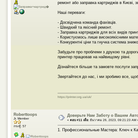
ремонт або заправка картриджів в Києві, 
Наші переваги:
- Досвідчена команда фахівців.
- Швидкий та якісний ремонт.
- Заправка картриджів для всіх видів принт
- Користуємось лише високоякісними мате
- Конкурентні ціни та гнучка система знижо
Забудьте про проблеми з друкою та дорог
принтер працював на найвищому рівні.
Дізнайтеся більше та замовте послуги за
Звертайтеся до нас, і ми зробимо все, що
https://printer.org.ua/uk/
Roberttoops
Доверьте Нам Заботу о Вашем Авт
Jr. Member
«
ตอบ #11 เมื่อ:
ธันวาคม 26, 2023, 09:21:23 AM 
กระทู้: 57
1. Профессиональные Мастера: Ключ к К