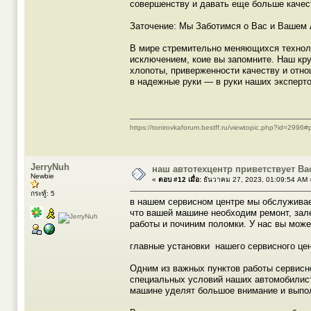
совершенству и давать еще больше качес
Заточение: Мы Заботимся о Вас и Вашем
В мире стремительно меняющихся технол
исключением, коие вы запомните. Наш кру
хлопоты, приверженности качеству и отн
в надежные руки — в руки наших эксперто
https://tonirovkaforum.bestff.ru/viewtopic.php?id=2996
JerryNuh
наш автотехцентр приветствует В
Newbie
«
ตอบ #12 เมื่อ:
ธันวาคม 27, 2023, 01:09:54 AM 
กระทู้: 5
в нашем сервисном центре мы обслуживае
что вашей машине необходим ремонт, зал
работы и починим поломки. У нас вы мож
главные установки нашего сервисного цен
Одним из важных пунктов работы сервисн
специальных условий наших автомобилист
машине уделят большое внимание и выпол