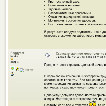
• Круглосуточный уход.
• Полноценное питание.
• Удобные номера.
• Развлекательные программы.
• Оказание медицинской помощи.
• Мониторинг состояния здоровья.
• Восстановление физической активност
В результате следует подметить, что в д
старость в окружении заботливого медици
Peggydef
Скрасьте скучное мероприятие 
Newbie
«
ตอบ #5 เมื่อ:
ธันวาคม 20, 2023, 04:57:04 A
กระทู้: 1
Предпочитаете скрасить одинокий вечер 
В израильской компании «Rkstrippers» тр
собственным клиентам. Все танцовщицы им
момента создания заказа на сексапильны
получаса, а само шоу может продлиться п
Цена услуг девушек довольно-таки прием
скидка. Настоящие фотографии лучших де
Поэтому, если вас интересует
, то н