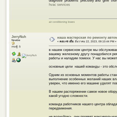
diagnose problems precisely and give thoro
hvac services
air conditioning lowes
JerryNuh
наша мастерская по ремонту авто
Newbie
«
ตอบ #8 เมื่อ:
ธันวาคม 22, 2023, 09:10:44 PM »
กระทู้: 5
в нашем сервисном центре мы обслуживае
вашему железному другу понадобился рем
работы и наладим помехи. У нас вы может
основные цели нашей команды - это обсл
Одним из основных моментов работы стан
выполнение особенных желаний наших вла
уверен, что именно его машине уделят п
В нашем распоряжении самое новое обору
какой угодно сложности.
команда работников нашего центра облад
передвижения.
не волнуйтесь, они проявят максимальну