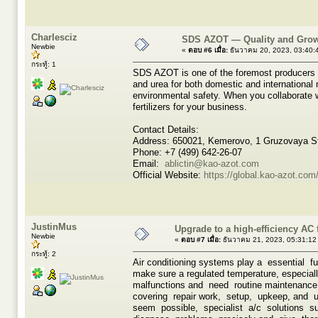
Charlesciz
SDS AZOT — Quality and Grow
Newbie
«
ตอบ #6 เมื่อ:
ธันวาคม 20, 2023, 03:40:
กระทู้: 1
SDS AZOT is one of the foremost producers of
and urea for both domestic and international 
environmental safety. When you collaborate wi
fertilizers for your business.
Contact Details:
Address: 650021, Kemerovo, 1 Gruzovaya St
Phone: +7 (499) 642-26-07
Email:
ablictin@kao-azot.com
Official Website:
https://global.kao-azot.com
JustinMus
Upgrade to a high-efficiency AC 
Newbie
«
ตอบ #7 เมื่อ:
ธันวาคม 21, 2023, 05:31:12
กระทู้: 2
Air conditioning systems play a essential 
make sure a regulated temperature, especia
malfunctions and need routine maintenance to
covering repair work, setup, upkeep, and u
seem possible, specialist a/c solutions su