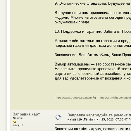
9. Экологические Стандарты: Будущее на
В случае если вам принципиальна эколог
модели. Многие изготовители сегодня пр
окружающей среде.
10. Поддержка и Гарантии: Забота от Про
Уточните обстоятельства гарантии и пре
надежной гарантии дает вам дополнитель
Заключение: Ваш Автомобиль, Ваши Прав
Выбор автомашины — это собственное зак
Не спешите, проведите кропотливый тест 
ищете ли вы спортивный автомобиль, уни
для вас удовлетворение от вождения и к
https://www.google.co.uz/url?q=https://artmight.com/use
Заправка карт
Заправка картриджів та ремонт п
Newbie
«
ตอบ #10 เมื่อ:
ธันวาคม 25, 2023, 07:09:47 
กระทู้: 1
Зважаючи на якість друку, важливо мати 