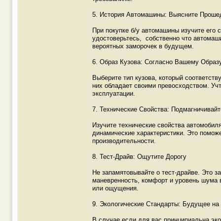
5. История Автомашины: Выясните Прош
При покупке б/у автомашины изучите его с
удостоверьтесь, собственно что автомаш
вероятных заморочек в будущем.
6. Образ Кузова: Согласно Вашему Образ
Выберите тип кузова, который соответств
них обладает своими превосходством. Учт
эксплуатации.
7. Технические Свойства: Подмагничивайт
Изучите технические свойства автомобиля
динамические характеристики. Это поможе
производительности.
8. Тест-Драйв: Ощутите Дорогу
Не запамятовывайте о тест-драйве. Это з
маневренность, комфорт и уровень шума 
или ощущения.
9. Экологические Стандарты: Будущее на
В случае если для вас принципиальна эк