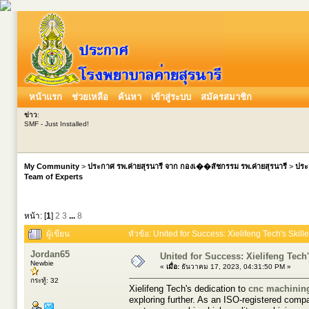
หน้าแรก
ช่วยเหลือ
ค้นหา
เข้าสู่ระบบ
สมัครสมาชิก
ข่าว
:
SMF - Just Installed!
My Community
>
ประกาศ รพ.ค่ายสุรนารี จาก กองเ��สัชกรรม รพ.ค่ายสุรนารี
>
ประ
Team of Experts
หน้า: [
1
]
2
3
...
8
ผู้เขียน
หัวข้อ: United for Success: Xielifeng Tech's Skil
Jordan65
United for Success: Xielifeng Tech
Newbie
«
เมื่อ:
ธันวาคม 17, 2023, 04:31:50 PM »
กระทู้: 32
Xielifeng Tech's dedication to
cnc machining
exploring further. As an ISO-registered compa