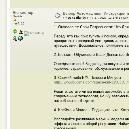
Richardnup
Выбор Автомашины: Инструкция п
Newbie
«
ตอบ #1 เมื่อ:
ธันวาคม 17, 2023, 11:17:41 PM »
กระทู้: 35
1. Обусловьте Свои Потребности: Что Дл
Перед что как приступить к поиску, опре
приоритеты: городской уют, динамичност
путешествий. Доскональное понимание ва
2. Бютжет: Обусловьте Ваши Денежные В
Определите свой бюджет для покупки и об
горючее, страхование, обслуживание и р
3. Свежий либо Б/У: Плюсы и Минусы
http://www.buqima.com/space-uid-3156330.h
Решите, хотите ли вы новый автомобиль и
современные технологии, но б/у автомоб
потребности в бюджете.
4. Клеймо и Модель: Подыщите что, Кот
Исследуйте различные марки и модели авт
эффективности и общей репутации. Найди
требованиям.