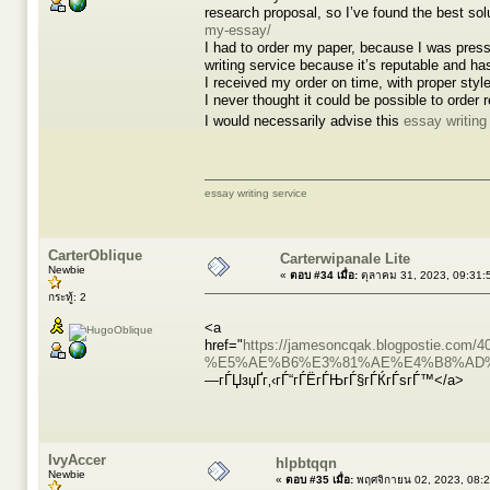
research proposal, so I’ve found the best
my-essay/
I had to order my paper, because I was pres
writing service because it’s reputable and has
I received my order on time, with proper styl
I never thought it could be possible to order 
I would necessarily advise this
essay writing
essay writing service
CarterOblique
Carterwipanale Lite
Newbie
«
ตอบ #34 เมื่อ:
ตุลาคม 31, 2023, 09:31:
กระทู้: 2
<a
href="
https://jamesoncqak.blogpos
%E5%AE%B6%E3%81%AE%E4%B8%AD%
—гЃЏзџҐг‚‹гЃ“гЃЁгЃЊгЃ§гЃЌгЃѕгЃ™</a>
IvyAccer
hlpbtqqn
Newbie
«
ตอบ #35 เมื่อ:
พฤศจิกายน 02, 2023, 08: