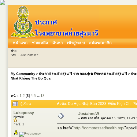
หน้าแรก
ช่วยเหลือ
ค้นหา
เข้าสู่ระบบ
สมัครสมาชิก
ข่าว
:
SMF - Just Installed!
My Community
>
ประกาศ รพ.ค่ายสุรนารี จาก กองเ��สัชกรรม รพ.ค่ายสุรนารี
>
ประ
Nhất Không Thể Bỏ Qua
หน้า:
1
2
[
3
]
4
5
...
13
ผู้เขียน
หัวข้อ: Du Học Nhật Bản 2023: Điều Kiện Chi Ph
Lukepossy
JosiahneW
Newbie
«
ตอบ #30 เมื่อ:
ตุลาคม 15, 2023, 11:43:
กระทู้: 1
<a href="
http://compressedhealth.top/
">paxil