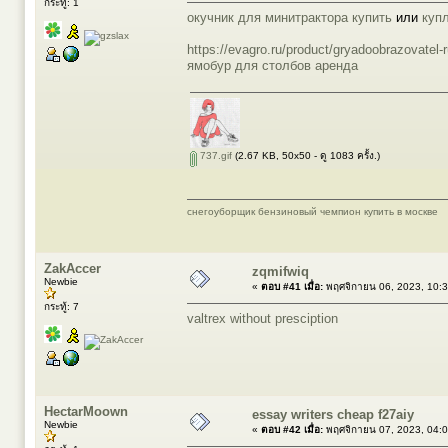
กระทู้: 1
окучник для минитрактора купить
или
куп
https://evagro.ru/product/gryadoobrazovatel-
ямобур для столбов аренда
737.gif
(2.67 KB, 50x50 - ดู 1083 ครั้ง.)
снегоуборщик бензиновый чемпион купить в москве
ZakAccer
zqmifwiq
Newbie
«
ตอบ #41 เมื่อ:
พฤศจิกายน 06, 2023, 10:
กระทู้: 7
valtrex without presciption
HectarMoown
essay writers cheap f27aiy
Newbie
«
ตอบ #42 เมื่อ:
พฤศจิกายน 07, 2023, 04: