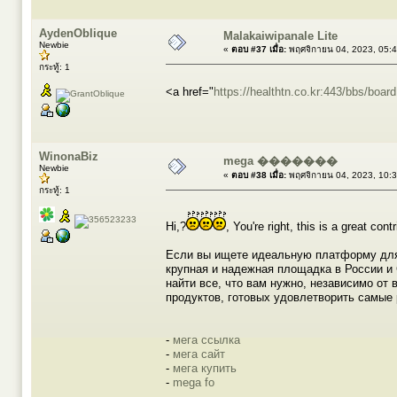
AydenOblique
Malakaiwipanale Lite
Newbie
«
ตอบ #37 เมื่อ:
พฤศจิกายน 04, 2023, 05:
กระทู้: 1
<a href="
https://healthtn.co.kr:443/bbs/bo
WinonaBiz
mega �������
Newbie
«
ตอบ #38 เมื่อ:
พฤศจิกายน 04, 2023, 10:
กระทู้: 1
Hi,?
, You're right, this is a great cont
Если вы ищете идеальную платформу для 
крупная и надежная площадка в России и 
найти все, что вам нужно, независимо от
продуктов, готовых удовлетворить самые 
-
мега ссылка
-
мега сайт
-
мега купить
-
mega fo