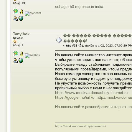
กระทู้: 13
suhagra 50 mg price in india
Tanyibok
�� ����� ����� ����
Newbie
������!
กระทู้: 1
«
ตอบ #36 เมื่อ:
พฤศจิกายน 02, 2023, 07:09:29 PM
На нашем сайте множество интернет-пров
чтобы удовлетворить все ваши потребнос
Выбирайте между стабильным подключени
популярными провайдерами, чтобы предл
Наша команда экспертов готова помочь в
быструю установку и надежную поддержку
Не упустите возможность получить преми
правильный выбор с нами и наслаждайтес
https://www.moskva-domashniy-internet.ru
https://google.mu/url?q=http://moskva-domas
На нашем сайте разнообразие интернет-пр
https://moskva-domashniy-internet.ru/