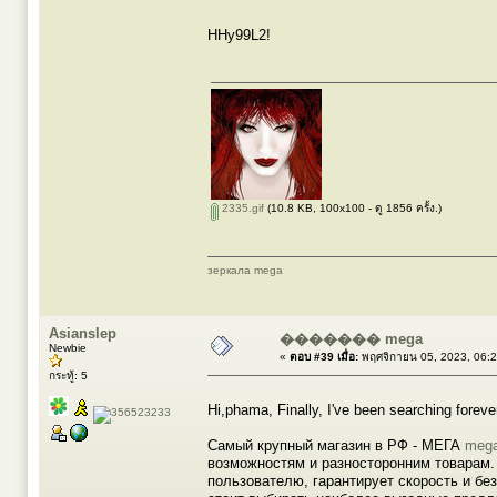
HHy99L2!
2335.gif
(10.8 KB, 100x100 - ดู 1856 ครั้ง.)
зеркала mega
Asianslep
������� mega
Newbie
«
ตอบ #39 เมื่อ:
พฤศจิกายน 05, 2023, 06:
กระทู้: 5
Hi,phama, Finally, I've been searching foreve
Самый крупный магазин в РФ - МЕГА
mega
возможностям и разносторонним товарам.
пользователю, гарантирует скорость и бе