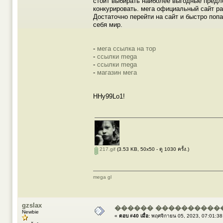
стоит выбирать наиболее выгодные предло
конкурировать. мега официальный сайт р
Достаточно перейти на сайт и быстро попа
себя мир.
-
мега ссылка на тор
-
ссылки mega
-
ссылки mega
-
магазин мега
HHy99Lo1!
217.gif
(3.53 KB, 50x50 - ดู 1030 ครั้ง.)
mega gl
gzslax
������ �����������
Newbie
«
ตอบ #40 เมื่อ:
พฤศจิกายน 05, 2023, 07:01:38