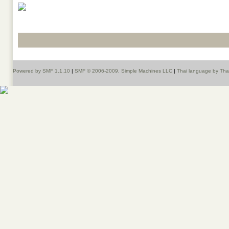
Powered by SMF 1.1.10
|
SMF © 2006-2009, Simple Machines LLC
|
Thai language by Th