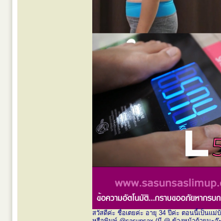
สวัสดีค่ะ ชื่อเตยค่ะ อายุ 34 ปีค่ะ ตอนนี้เป็น
หรือพิมพ์ @sasunsax (มี @ ข้างหน้าด้วยนะจ๊ะ