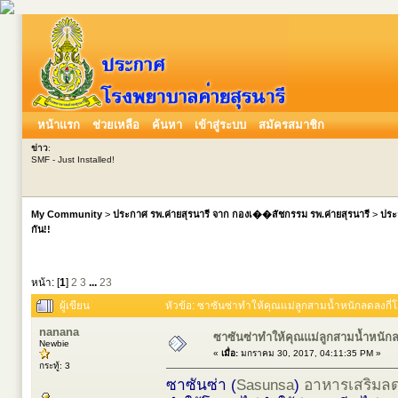
หน้าแรก
ช่วยเหลือ
ค้นหา
เข้าสู่ระบบ
สมัครสมาชิก
ข่าว
:
SMF - Just Installed!
My Community
>
ประกาศ รพ.ค่ายสุรนารี จาก กองเ��สัชกรรม รพ.ค่ายสุรนารี
>
ประ
กัน!!
หน้า: [
1
]
2
3
...
23
ผู้เขียน
หัวข้อ: ซาซันซ่าทำให้คุณแม่ลูกสามน้ำหนักลดลงกี่โล
nanana
ซาซันซ่าทำให้คุณแม่ลูกสามน้ำหนักลด
Newbie
«
เมื่อ:
มกราคม 30, 2017, 04:11:35 PM »
กระทู้: 3
ซาซันซ่า (
Sasunsa
)
อาหารเสริมลด