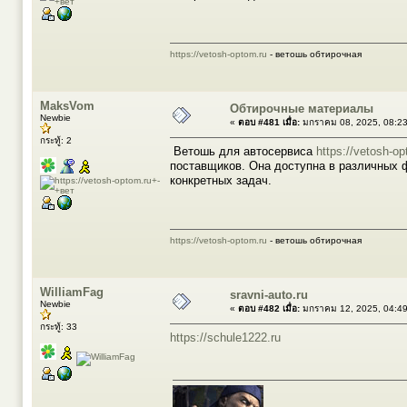
https://vetosh-optom.ru
- ветошь обтирочная
MaksVom
Обтирочные материалы
Newbie
«
ตอบ #481 เมื่อ:
มกราคม 08, 2025, 08:2
กระทู้: 2
Ветошь для автосервиса
https://vetosh-op
поставщиков. Она доступна в различных 
конкретных задач.
https://vetosh-optom.ru
- ветошь обтирочная
WilliamFag
sravni-auto.ru
Newbie
«
ตอบ #482 เมื่อ:
มกราคม 12, 2025, 04:4
กระทู้: 33
https://schule1222.ru