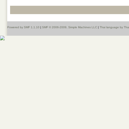
Powered by SMF 1.1.10
|
SMF © 2006-2009, Simple Machines LLC
|
Thai language by Th