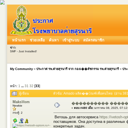
หน้าแรก
ช่วยเหลือ
ค้นหา
เข้าสู่ระบบ
สมัครสมาชิก
ข่าว
:
SMF - Just Installed!
My Community
>
ประกาศ รพ.ค่ายสุรนารี จาก กองเ��สัชกรรม รพ.ค่ายสุรนารี
>
ประ
หน้า:
1
...
31
32
[
33
]
ผู้เขียน
หัวข้อ: Amado ผลิต��ัณฑ์เพื่อคนไทย (อ่าน 3813
MaksVom
���������� ����
Newbie
«
ตอบ #480 เมื่อ:
มกราคม 08, 2025, 07:12
กระทู้: 2
Ветошь для автосервиса
https://vetosh-op
поставщиков. Она доступна в различных 
конкретных задач.