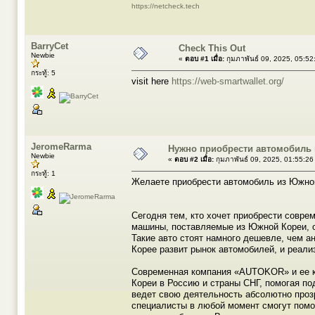
https://netcheck.tech
BarryCet
Check This Out
Newbie
«
ตอบ #1 เมื่อ:
กุมภาพันธ์ 09, 2025, 05:5
กระทู้: 5
visit here
https://web-smartwallet.org/
JeromeRarma
Нужно приобрести автомобиль
Newbie
«
ตอบ #2 เมื่อ:
กุมภาพันธ์ 09, 2025, 01:55:2
กระทู้: 1
Желаете приобрести автомобиль из Южно
Сегодня тем, кто хочет приобрести совре
машины, поставляемые из Южной Кореи, 
Такие авто стоят намного дешевле, чем а
Корее развит рынок автомобилей, и реали
Современная компания «AUTOKOR» и ее к
Кореи в Россию и страны СНГ, помогая по
ведет свою деятельность абсолютно проз
специалисты в любой момент смогут помо