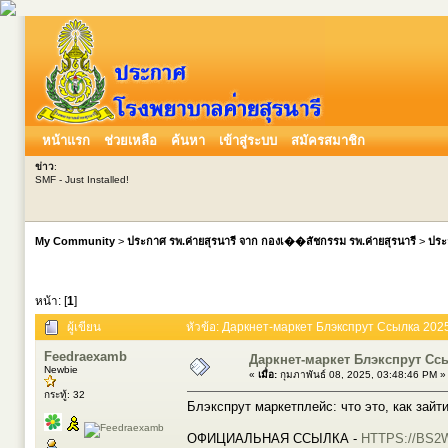
หน้าแรก
ช่วยเหลือ
ค้นหา
เข้าสู่ระบบ
สมัครสมาชิก
ข่าว
:
SMF - Just Installed!
My Community
>
ประกาศ รพ.ค่ายสุรนารี จาก กองเ��สัชกรรม รพ.ค่ายสุรนารี
>
ประ
หน้า: [
1
]
ผู้เขียน
หัวข้อ: Даркнет-маркет Блэкспрут Ссылка 2025 
Feedraexamb
Даркнет-маркет Блэкспрут Сс
Newbie
«
เมื่อ:
กุมภาพันธ์ 08, 2025, 03:48:46 PM »
กระทู้: 32
Блэкспрут маркетплейс: что это, как зайт
ОФИЦИАЛЬНАЯ ССЫЛКА -
HTTPS://BS2