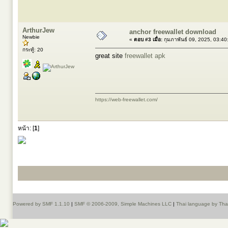
ArthurJew
anchor freewallet download
Newbie
«
ตอบ #3 เมื่อ:
กุมภาพันธ์ 09, 2025, 03:4
กระทู้: 20
great site
freewallet apk
https://web-freewallet.com/
หน้า: [
1
]
Powered by SMF 1.1.10
|
SMF © 2006-2009, Simple Machines LLC
|
Thai language by Th