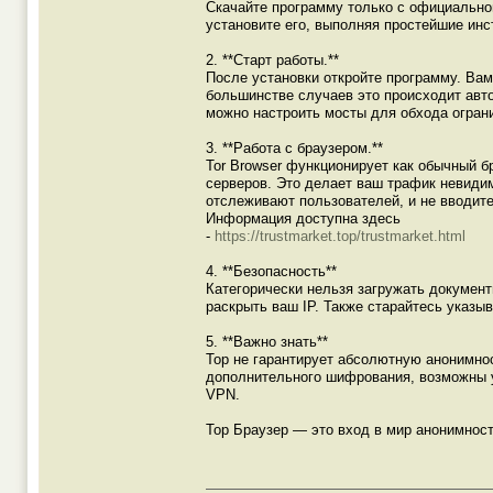
Скачайте программу только с официального
установите его, выполняя простейшие инс
2. **Старт работы.**
После установки откройте программу. Вам
большинстве случаев это происходит авто
можно настроить мосты для обхода огран
3. **Работа с браузером.**
Tor Browser функционирует как обычный б
серверов. Это делает ваш трафик невиди
отслеживают пользователей, и не вводит
Информация доступна здесь
-
https://trustmarket.top/trustmarket.html
4. **Безопасность**
Категорически нельзя загружать документы
раскрыть ваш IP. Также старайтесь указы
5. **Важно знать**
Тор не гарантирует абсолютную анонимно
дополнительного шифрования, возможны у
VPN.
Тор Браузер — это вход в мир анонимност