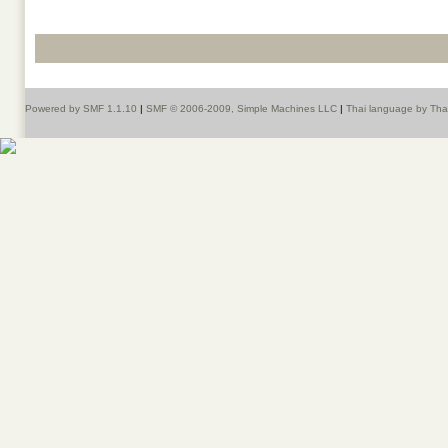
Powered by SMF 1.1.10
|
SMF © 2006-2009, Simple Machines LLC
|
Thai language by Th