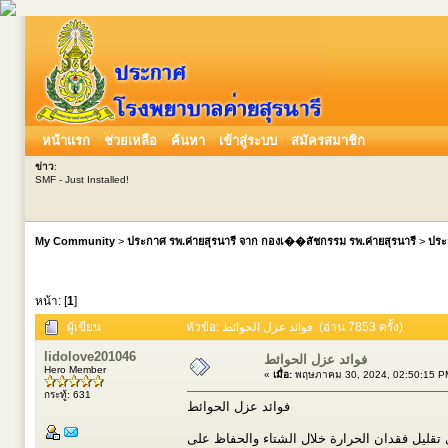
หน้าแรก
ช่วยเหลือ
ค้นหา
เข้าสู่ระบบ
สมัครสมาชิก
ข่าว
:
SMF - Just Installed!
My Community
>
ประกาศ รพ.ค่ายสุรนารี จาก กองเ��สัชกรรม รพ.ค่ายสุรนารี
>
ประ
หน้า: [
1
]
หัวข้อ: فوائد عزل الحوائط (อ่าน 7853 ครั้ง)
ผู้เขียน
lidolove201046
فوائد عزل الحوائط
Hero Member
«
เมื่อ:
พฤษภาคม 30, 2024, 02:50:15 P
กระทู้: 631
فوائد عزل الحوائط
تقليل فقدان الحرارة خلال الشتاء والحفاظ على