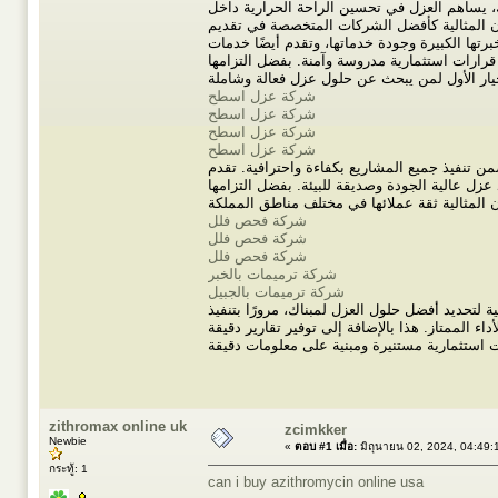
ك، يساهم العزل في تحسين الراحة الحرارية داخل
ون المثالية كأفضل الشركات المتخصصة في تقديم
تها الكبيرة وجودة خدماتها، وتقدم أيضًا خدمات
رارات استثمارية مدروسة وآمنة. بفضل التزامها
شركة عزل اسطح
شركة عزل اسطح
شركة عزل اسطح
شركة عزل اسطح
ن تنفيذ جميع المشاريع بكفاءة واحترافية. تقدم
عزل عالية الجودة وصديقة للبيئة. بفضل التزامها
شركة فحص فلل
شركة فحص فلل
شركة فحص فلل
شركة ترميمات بالخبر
شركة ترميمات بالجبيل
لتحديد أفضل حلول العزل لمبناك، مرورًا بتنفيذ
اء الممتاز. هذا بالإضافة إلى توفير تقارير دقيقة
zithromax online uk
zcimkker
Newbie
«
ตอบ #1 เมื่อ:
มิถุนายน 02, 2024, 04:49:
กระทู้: 1
can i buy azithromycin online usa