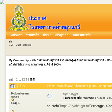
หน้าแรก
ช่วยเหลือ
ค้นหา
เข้าสู่ระบบ
สมัครสมาชิก
ข่าว
:
SMF - Just Installed!
My Community
>
ประกาศ รพ.ค่ายสุรนารี จาก กองเ��สัชกรรม รพ.ค่ายสุรนารี
>
ประ
หน้าใส โปรมาแรง คุณภาพของแท้ชัวร์ 100%
หน้า:
1
...
12
13
[
14
]
ผู้เขียน
หัวข้อ: FW04 จำหน่ายฉีดผิวขาว gluta2ushop.com
Roberterync
trychatgpt
Newbie
«
ตอบ #195 เมื่อ:
กุมภาพันธ์ 17, 2025, 02:
กระทู้: 1
<a href="
https://trychatgpt.ru/
">chatgptk</a