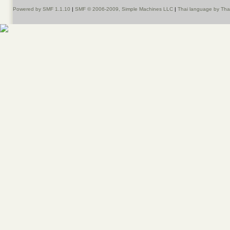
Powered by SMF 1.1.10
|
SMF © 2006-2009, Simple Machines LLC
|
Thai language by Th