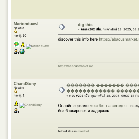
Marionduawl
dig this
Newbie
«
ตอบ #202 เมื่อ:
กุมภาพันธ์ 18, 2025, 08:
กระทู้: 10
discover this info here
https://abacusmarket
https://abacusmarket.me
ChandSony
������� ������� ���
Newbie
������������ ������
กระทู้: 1
«
ตอบ #203 เมื่อ:
กุมภาพันธ์ 18, 2025, 09:37:18 P
Онлайн-зеркало
мостбет на сегодня
- всег
без блокировок и задержек.
hi bud illness
mostbet