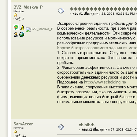
BVZ_Moskva_P
������������������
Newbie
«
ตอบ #1 เมื่อ:
ตุลาคม 23, 2023, 02:51:51 PM 
กระทู้: 2
Экспресс-строения здания: прибыль для б
В современной реальности, где время рав
коммерческой деятельности. Эти совреме
использование ресурсов и молниеносную 
разнообразных предпринимательских иниц
Каркас быстровозводимого здания из мет
1. Скорость строительства: Секунды - са
сократить время монтажа. Это значительн
прибыль.
2. Финансовая эффективность: За счет оп
скоростроительных зданий часто бывает 
сбережению денежных ресурсов и достичь
Подробнее на
http://www.scholding.ru/
В заключение, сооружения быстрого монт
быстроту возведения, экономичность и н
фирм, имеющих целью быстрый бизнес-стар
оптимальные моментальные сооружения д
SamAccer
xblsibrb
Newbie
«
ตอบ #2 เมื่อ:
ตุลาคม 27, 2023, 02:34:0
กระทู้: 11