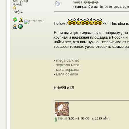
KellyJep
mega ����
Newbie
«
ตอบ #11 เมื่อ:
พฤศจิกายน 05, 2023, 09:
กระทู้: 1
Hellow,?
??., This idea is
Если вы ищете идеальную площадку для п
крупная и надежная площадка в России и 
найти все, что вам нужно, независимо от
товаров, готовых удовлетворить самые ра
-
mega darknet
-
зеркала мега
-
мега зеркала
-
мега ссылка
HHy99Lo13!
259.gif
(3.52 KB, 50x50 - ดู 1225 ครั้ง.)