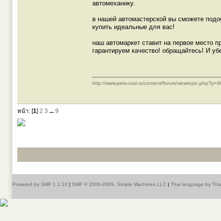
автомеханику.
в нашей автомастерской вы сможете подо
купить идеальные для вас!
наш автомаркет ставит на первое место п
гарантируем качество! обращайтесь! И уб
http://www.pets-ural.ru/content/forum/viewtopic.php?p
หน้า: [
1
]
2
3
...
9
Powered by SMF 1.1.10
|
SMF © 2006-2009, Simple Machines LLC
|
Thai language by Th