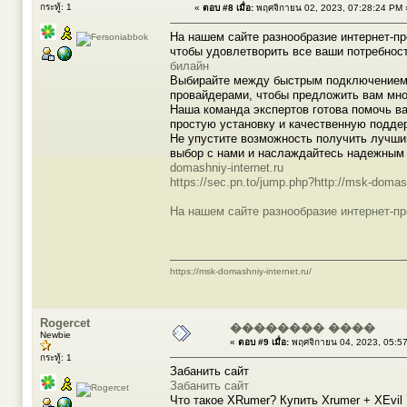
กระทู้: 1
«
ตอบ #8 เมื่อ:
พฤศจิกายน 02, 2023, 07:28:24 PM 
На нашем сайте разнообразие интернет-п
чтобы удовлетворить все ваши потребнос
билайн
Выбирайте между быстрым подключением,
провайдерами, чтобы предложить вам мно
Наша команда экспертов готова помочь в
простую установку и качественную поддер
Не упустите возможность получить лучши
выбор с нами и наслаждайтесь надежным 
domashniy-internet.ru
https://sec.pn.to/jump.php?http://msk-domash
На нашем сайте разнообразие интернет-пр
https://msk-domashniy-internet.ru/
Rogercet
�������� ����
Newbie
«
ตอบ #9 เมื่อ:
พฤศจิกายน 04, 2023, 05:5
กระทู้: 1
Забанить сайт
Забанить сайт
Что такое XRumer? Купить Xrumer + XEvil