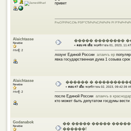
привет
РљСѓРїРёС‚СЊ РЅР°СЂРєРѕС‚РёРєРё РІ Р’РѕР»РѕР
Alaichtasse
����� �������� �
Newbie
«
ตอบ #6 เมื่อ:
พฤศจิกายน 01, 2023, 11:4
กระทู้: 2
лозунг Единой России
алаичъ ер
популярн
явка государственная дума 1 созыва сро
Alaichtasse
������ � ���������
Newbie
«
ตอบ #7 เมื่อ:
พฤศจิกายน 02, 2023, 09:42:39 A
กระทู้: 2
после Единой России
алаичъ в краснода
кто может быть депутатом госдумы вести
Godanabok
�� ����� ����� ����
Newbie
������!