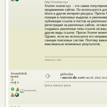
http://xrumer.xyz
Xrumer xrumer.xyz - это самое популярн
продвижения сайтов. Он используется дл
блоги и другие интернет-ресурсы. Прогон
позиции в поисковых выдачах и увеличив
публикации ссылок и постов на различных
регистрацию на различных сайтах, оставл
создавать различные типы ссылок на ваш 
другие виды ссылок. Прогон Xrumer може
Однако, если вы используете его неправ
санкции поисковых систем. Поэтому важно
максимально возможных результатов.
Забанить сайт
Josephdob
gbfxnibe
Newbie
«
ตอบ #10 เมื่อ:
พฤศจิกายน 05, 2023, 02:
กระทู้: 6
lyrica mexico price