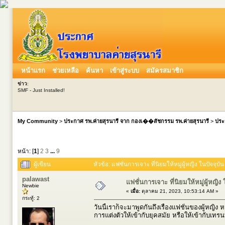
หน้าแรก
ช่วยเหลือ
ค้นหา
เข้าสู่ระบบ
สมัครสมาชิก
ข่าว
:
SMF - Just Installed!
My Community
>
ประกาศ รพ.ค่ายสุรนารี จาก กองเ��สัชกรรม รพ.ค่ายสุรนารี
>
ประ
หน้า: [
1
]
2
3
...
9
ผู้เขียน
หัวข้อ: แฟชั่นการเจาะ ที่นิยมให้หมู่ผู้หญิง ในปัจจุบั
palawast
แฟชั่นการเจาะ ที่นิยมให้หมู่ผู้หญิง 
Newbie
«
เมื่อ:
ตุลาคม 21, 2023, 10:53:14 AM »
กระทู้: 2
วันนี้เราก็จะมาพูดกันถึงเรื่องแฟชั่นของผู้หญิ
การแต่งตัวให้เข้ากับยุคสมัย หรือให้เข้ากับเทร