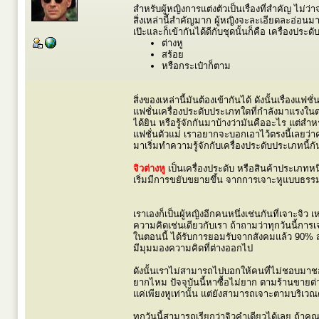
สำหรับผู้หญิงการแต่งตัวเป็นเรื่องที่สำคัญ ไม่
สิ่งเหล่านี้สำคัญมาก ผู้หญิงจะละเอียดละอ่อนมาก
เป๊ะและก็เข้ากันได้ดีกับชุดนั้นก็คือ เครื่องประดั
ต่างหู
สร้อย
หรือกระเป๋าก็ตาม
สิ่งของเหล่านี้มันต้องเข้ากันได้ ดังนั้นเรื่องแฟ
แฟชั่นเครื่องประดับประเภทใดที่กำลังมาแรงในต
ได้ยิน หรือรู้จักกันมาบ้างว่ามันคืออะไร แต่สำหร
แฟชั่นตัวแม่ เราอยากจะบอกเอาไว้ตรงนี้เลยว่า
มาเริ่มทำความรู้จักกับเครื่องประดับประเภทนี้กั
จิวต่างหู
เป็นเครื่องประดับ หรือสินค้าประเภทหนึ่
เริ่มมีการขยับขยายขึ้น จากการเจาะหูแบบธรรมดา
เราเองก็เป็นผู้หญิงอีกคนหนึ่งเช่นกันที่เจาะจิว 
ความคิดเช่นเดียวกับเรา ถ้าถามว่าทุกวันนี้การ
ในตอนนี้ ได้รับการยอมรับจากสังคมแล้ว 90% ส
มีมุมมองความคิดที่ต่างออกไป
ดังนั้นเราไม่สามารถไปบอกให้คนที่ไม่ชอบมาชอ
ยากไหม ปัจจุบันนี้หาซื้อไม่ยาก ตามร้านขายต่า
แค่เพียงหูเท่านั้น แต่ยังสามารถเจาะตามบริเวณต
ทุกวันนี้สามารถเรียกว่าจิวคำเดียวได้เลย ถ้า