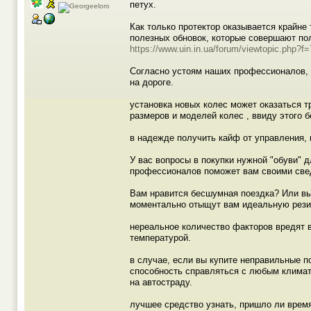
петух.
Как только протектор оказывается крайне 
полезных обновок, которые совершают пол
https://www.uin.in.ua/forum/viewtopic.ph
Согласно устоям наших профессионалов, 
на дороге.
установка новых колес может оказаться 
размеров и моделей колес , ввиду этого 
в надежде получить кайф от управления,
У вас вопросы в покупки нужной "обуви"
профессионалов поможет вам своими све
Вам нравится бесшумная поездка? Или в
моментально отыщут вам идеальную рези
нереальное количество факторов вредят 
температурой.
в случае, если вы купите неправильные п
способность справляться с любым климат
на автостраду.
лучшее средство узнать, пришло ли врем