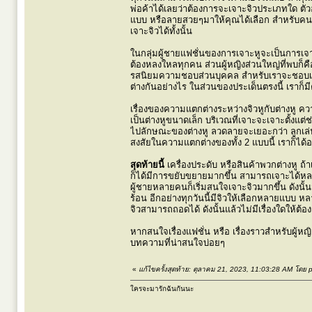
พ่อค้าได้เลยว่าต้องการจะเจาะจิวประเภทใด ตัว
แบบ หรือลายสวยๆมาให้คุณได้เลือก สำหรับคนที่
เจาะจิวได้ทั้งนั้น
ในกลุ่มผู้ชายแฟชั่นของการเจาะหูจะเป็นการเจาะจิ
ต้องหลงใหลทุกคน ส่วนผู้หญิงส่วนใหญ่ที่พบก็คือ 
รสนิยมความชอบส่วนบุคคล สำหรับเราจะชอบเจาะจิ
ต่างกันอย่างไร ในส่วนของประเด็นตรงนี้ เราก็
เรื่องของความแตกต่างระหว่างจิวหูกับต่างหู ควา
เป็นต่างหูขนาดเล็ก บริเวณที่เจาะจะเจาะตั้งแต่
ไปลักษณะของต่างหู ลวดลายจะเยอะกว่า ลูกเล่นก็เ
สงสัยในความแตกต่างของทั้ง 2 แบบนี้ เราก็ได้อ
สุดท้ายนี้
เครื่องประดับ หรือสินค้าพวกต่างหู ถ้าเรี
ก็ได้มีการขยับขยายมากขึ้น สามารถเจาะได้หลายบ
ผู้ชายหลายคนก็เริ่มสนใจเจาะจิวมากขึ้น ดังนั้
ร้อน อีกอย่างทุกวันนี้มีจิวให้เลือกหลายแบบ ห
จิวสามารถถอดได้ ดังนั้นแล้วไม่มีเรื่องใดให้ต้อง
หากสนใจเรื่องแฟชั่น หรือ เรื่องราวสำหรับผู้หญิ
บทความที่น่าสนใจบ่อยๆ
«
แก้ไขครั้งสุดท้าย: ตุลาคม 21, 2023, 11:03:28 AM โดย 
ใครจะมารักฉันกันนะ