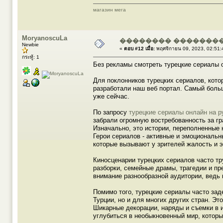
магазин мега
MoryanoscuLa
�������� �������
Newbie
«
ตอบ #12 เมื่อ:
พฤศจิกายน 09, 2023, 02:51:
กระทู้: 1
Без рекламы смотреть турецкие сериалы он
Для поклонников турецких сериалов, кот
разработали наш веб портал. Самый больш
уже сейчас.
По запросу
турецкие сериалы онлайн на р
забрали огромную востребованность за гр
Изначально, это истории, переполненные
Герои сериалов - активные и эмоциональ
которые вызывают у зрителей жалость и 
Киносценарии турецких сериалов часто т
разборки, семейные драмы, трагедии и пр
внимание разнообразной аудитории, ведь 
Помимо того, турецкие сериалы часто за
Турции, но и для многих других стран. Эт
Шикарные декорации, наряды и съемки в 
углубиться в необыкновенный мир, которы