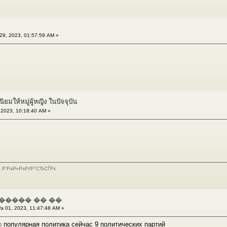
29, 2023, 01:57:59 AM »
ิยมให้หมู่ผู้หญิง ในปัจจุบัน
 2023, 10:18:40 AM »
 Р’РѕР»РѕРґР°СЂСЃРє
����� �� ��
น 01, 2023, 11:47:48 AM »
р
популярная политика сейчас 9 политических партий