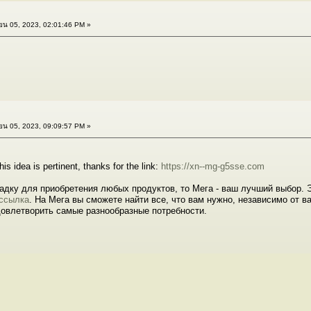
น 05, 2023, 02:01:46 PM »
น 05, 2023, 09:09:57 PM »
his idea is pertinent, thanks for the link:
https://xn--mg-g5sse.com
ку для приобретения любых продуктов, то Мега - ваш лучший выбор. Э
 ссылка
. На Мега вы сможете найти все, что вам нужно, независимо от 
довлетворить самые разнообразные потребности.