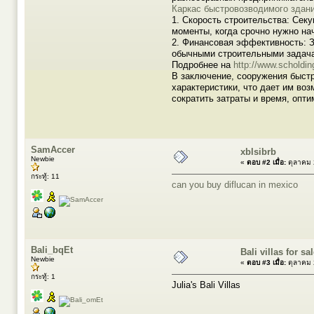
Каркас быстровозводимого здани
1. Скорость строительства: Сек
моменты, когда срочно нужно на
2. Финансовая эффективность: З
обычными строительными задача
Подробнее на
http://www.scholding
В заключение, сооружения быстр
характеристики, что дает им в
сократить затраты и время, оп
SamAccer
xblsibrb
Newbie
«
ตอบ #2 เมื่อ:
ตุลาคม 
กระทู้: 11
can you buy diflucan in mexico
Bali_bqEt
Bali villas for sa
Newbie
«
ตอบ #3 เมื่อ:
ตุลาคม 
กระทู้: 1
Julia's Bali Villas