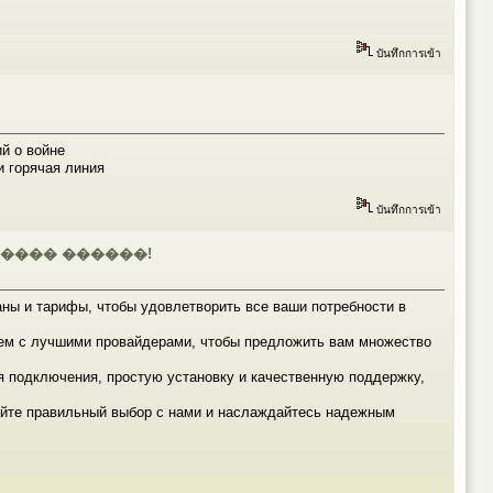
บันทึกการเข้า
й о войне
 горячая линия
บันทึกการเข้า
���� ������!
ны и тарифы, чтобы удовлетворить все ваши потребности в
ем с лучшими провайдерами, чтобы предложить вам множество
 подключения, простую установку и качественную поддержку,
айте правильный выбор с нами и наслаждайтесь надежным