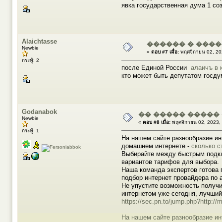
явка государственная дума 1 с
Alaichtasse
������ � ���
Newbie
«
ตอบ #7 เมื่อ:
พฤศจิกายน 02, 20
กระทู้: 2
после Единой России
алаичъ в 
кто может быть депутатом госд
Godanabok
�� ����� �����
Newbie
«
ตอบ #8 เมื่อ:
พฤศจิกายน 02, 2023,
กระทู้: 1
На нашем сайте разнообразие ин
домашнем интернете -
сколько с
Выбирайте между быстрым подкл
вариантов тарифов для выбора.
Наша команда экспертов готова
подбор интернет провайдера по 
Не упустите возможность получ
интернетом уже сегодня, лучши
https://sec.pn.to/jump.php?http://
На нашем сайте разнообразие ин