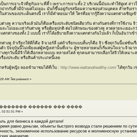
็นการเจาะจิวที่หูกับเจาะที่คิ้ว เพราะการเจาะทั้ง 2 บริเวณนี้มันจะทำให้ดูเท่ สาว
ิวปากกับคิ้วมีบ้างแต่ไม่เยอะ มันก็ขึ้นอยู่กับรสนิยมความชอบส่วนบุคคล สำหรับเร
ไร ในส่วนของประเด็นตรงนี้ เราก็มีคำตอบมาให้ ใครที่อยากรู้ถึงความแตกต่างเชิญเ
ต่างหู ความจริงแล้วมันก็คือเครื่องประดับชนิดเดียวกัน ต่างกันตรงที่การใช้งาน จ
จะไม่เยอะเท่ากับต่างหู หรือตุ้มหูปกติ ต่อไปลักษณะของต่างหู ลวดลายจะเยอะกว่า ล
ามแตกต่างของทั้ง 2 แบบนี้ เราก็ได้อธิบายถึงความแตกต่างกันไปแล้ว ก็เป็นอันว่าเข้
ต่างหู ถ้าเรียกให้ดีก็คือ จิวเวอร์ลี่ แต่ถ้าเรียกแบบสั้นๆก็คือ จิว ซึ่งทุกวันนี้แ
ปัจจุบันนี้ไม่เพียงแต่ผู้หญิงเท่านั้นที่เจาะ ผู้ชายหลายคนก็เริ่มสนใจเจาะจิวมากข
ย่างทุกวันนี้มีจิวให้เลือกหลายแบบ หลายสไตล์ ทุกคนสามารถเลือกใส่จิวให้เหมาะสมก
บเครื่องประดับ หรือสินค้าประเภทนี้เลย
ำหรับผู้หญิง ลองเข้ามาชมได้ที่เว็บ :
http://www.wattanahealthy.com/
ได้ทุกวัน 
3:28 AM โดย palawast
»
������� ������ ��� ����
, 02:51:51 PM »
ыль для бизнеса в каждой детали!
время равно деньгам, объекты быстрого возвода стали решением по сут
очность, экономичное использование ресурсов и молниеносную установк
ских инициатив.