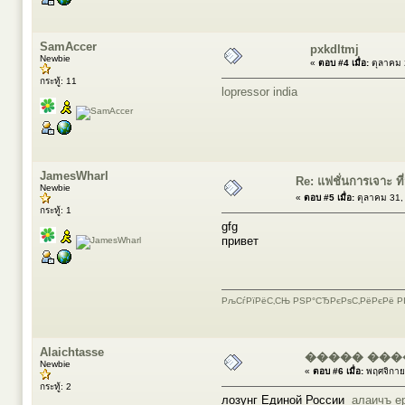
SamAccer
pxkdltmj
Newbie
«
ตอบ #4 เมื่อ:
ตุลาคม 
กระทู้: 11
lopressor india
JamesWharl
Re: แฟชั่นการเจาะ ที่น
Newbie
«
ตอบ #5 เมื่อ:
ตุลาคม 31,
กระทู้: 1
gfg
привет
РљСѓРїРёС‚СЊ РЅР°СЂРєРѕС‚РёРєРё РІ
Alaichtasse
����� ���
Newbie
«
ตอบ #6 เมื่อ:
พฤศจิกาย
กระทู้: 2
лозунг Единой России
алаичъ е