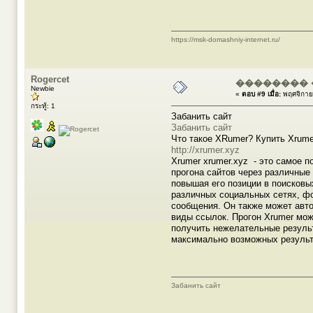
https://msk-domashniy-internet.ru/
Rogercet
�������� 
Newbie
«
ตอบ #9 เมื่อ:
พฤศจิกาย
กระทู้: 1
Забанить сайт
Забанить сайт
Что такое XRumer? Купить Xrume
http://xrumer.xyz
Xrumer xrumer.xyz - это самое 
прогона сайтов через различные
повышая его позиции в поисковы
различных социальных сетях, фо
сообщения. Он также может авто
виды ссылок. Прогон Xrumer мож
получить нежелательные результ
максимально возможных результ
Забанить сайт