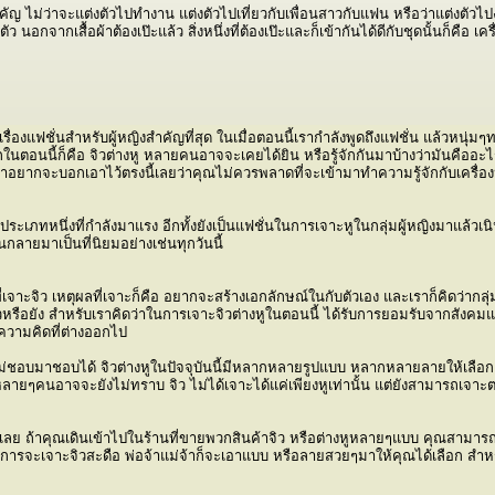
่สำคัญ ไม่ว่าจะแต่งตัวไปทำงาน แต่งตัวไปเที่ยวกับเพื่อนสาวกับแฟน หรือว่าแต่งตัว
 นอกจากเสื้อผ้าต้องเป๊ะแล้ว สิ่งหนึ่งที่ต้องเป๊ะและก็เข้ากันได้ดีกับชุดนั้นก็คือ เค
นั้นเรื่องแฟชั่นสำหรับผู้หญิงสำคัญที่สุด ในเมื่อตอนนี้เรากำลังพูดถึงแฟชั่น แล้วหน
ในตอนนี้ก็คือ จิวต่างหู หลายคนอาจจะเคยได้ยิน หรือรู้จักกันมาบ้างว่ามันคืออะไร แ
ราอยากจะบอกเอาไว้ตรงนี้เลยว่าคุณไม่ควรพลาดที่จะเข้ามาทำความรู้จักกับเครื่องป
าประเภทหนึ่งที่กำลังมาแรง อีกทั้งยังเป็นแฟชั่นในการเจาะหูในกลุ่มผู้หญิงมาแล้วเ
กลายมาเป็นที่นิยมอย่างเช่นทุกวันนี้
ที่เจาะจิว เหตุผลที่เจาะก็คือ อยากจะสร้างเอกลักษณ์ในกับตัวเอง และเราก็คิดว่ากลุ่ม
หรือยัง สำหรับเราคิดว่าในการเจาะจิวต่างหูในตอนนี้ ได้รับการยอมรับจากสังคมแล
ความคิดที่ต่างออกไป
ม่ชอบมาชอบได้ จิวต่างหูในปัจจุบันนี้มีหลากหลายรูปแบบ หลากหลายลายให้เลือก ถ้
ที่หลายๆคนอาจจะยังไม่ทราบ จิว ไม่ได้เจาะได้แค่เพียงหูเท่านั้น แต่ยังสามารถเจ
ได้เลย ถ้าคุณเดินเข้าไปในร้านที่ขายพวกสินค้าจิว หรือต่างหูหลายๆแบบ คุณสามาร
การจะเจาะจิวสะดือ พ่อจ้าแม่จ้าก็จะเอาแบบ หรือลายสวยๆมาให้คุณได้เลือก สำหรับ