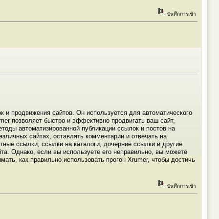
บันทึกการเข้า
к и продвижения сайтов. Он используется для автоматического
umer позволяет быстро и эффективно продвигать ваш сайт,
етоды автоматизированной публикации ссылок и постов на
азличных сайтах, оставлять комментарии и отвечать на
тные ссылки, ссылки на каталоги, дочерние ссылки и другие
а. Однако, если вы используете его неправильно, вы можете
мать, как правильно использовать прогон Xrumer, чтобы достичь
บันทึกการเข้า