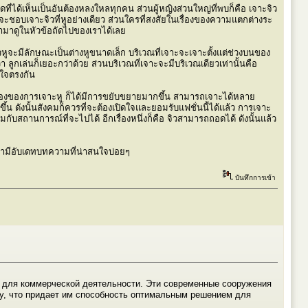
ใดที่ได้เห็นเป็นอันต้องหลงใหลทุกคน ส่วนผู้หญิงส่วนใหญ่ที่พบก็คือ เจาะจิว
าจะชอบเจาะจิวที่หูอย่างเดียว ส่วนใครที่สงสัยในเรื่องของความแตกต่างระ
ข้ามาดูในหัวข้อถัดไปของเราได้เลย
ิวหูจะมีลักษณะเป็นต่างหูขนาดเล็ก บริเวณที่เจาะจะเจาะตั้งแต่ช่วงบนของ
ูกเล่นก็เยอะกว่าด้วย ส่วนบริเวณที่เจาะจะมีบริเวณเดียวเท่านั้นคือ
าใจตรงกัน
ฟชั่นเรื่องของการเจาะหู ก็ได้มีการขยับขยายมากขึ้น สามารถเจาะได้หลาย
ึ้น ดังนั้นสังคมก็ควรที่จะต้องเปิดใจและยอมรับแฟชั่นนี้ได้แล้ว การเจาะ
ับสถานการณ์ที่จะไปได้ อีกเรื่องหนึ่งก็คือ จิวสามารถถอดได้ ดังนั้นแล้ว
เรามีอับเดทบทความที่น่าสนใจบ่อยๆ
บันทึกการเข้า
и для коммерческой деятельности. Эти современные сооружения
у, что придает им способность оптимальным решением для