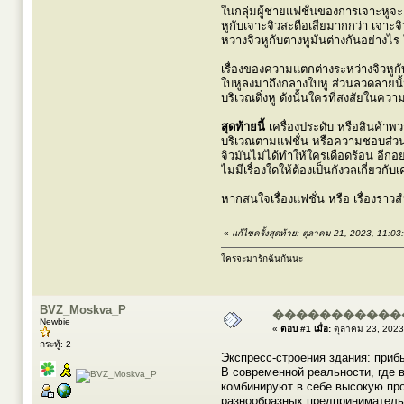
ในกลุ่มผู้ชายแฟชั่นของการเจาะหูจะเป
หูกับเจาะจิวสะดือเสียมากกว่า เจาะจ
หว่างจิวหูกับต่างหูมันต่างกันอย่าง
เรื่องของความแตกต่างระหว่างจิวหูกับ
ใบหูลงมาถึงกลางใบหู ส่วนลวดลายนั้น
บริเวณติ่งหู ดังนั้นใครที่สงสัยในคว
สุดท้ายนี้
เครื่องประดับ หรือสินค้าพวก
บริเวณตามแฟชั่น หรือความชอบส่วนตัว 
จิวมันไม่ได้ทำให้ใครเดือดร้อน อีกอ
ไม่มีเรื่องใดให้ต้องเป็นกังวลเกี่ยวกั
หากสนใจเรื่องแฟชั่น หรือ เรื่องราวส
«
แก้ไขครั้งสุดท้าย: ตุลาคม 21, 2023, 11:0
ใครจะมารักฉันกันนะ
BVZ_Moskva_P
�����������
Newbie
«
ตอบ #1 เมื่อ:
ตุลาคม 23, 2023
กระทู้: 2
Экспресс-строения здания: приб
В современной реальности, где 
комбинируют в себе высокую пр
разнообразных предприниматель