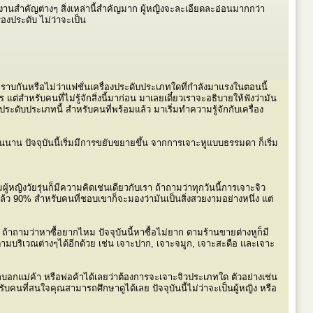
ไปงานสำคัญต่างๆ สิ่งเหล่านี้สำคัญมาก ผู้หญิงจะละเอียดละอ่อนมากกว่า
รื่องประดับ ไม่ว่าจะเป็น
ุ่มๆทราบกันหรือไม่ว่าแฟชั่นเครื่องประดับประเภทใดที่กำลังมาแรงในตอนนี้
ต่สำหรับคนที่ไม่รู้จักสิ่งนี้มาก่อน มาเลยเดี๋ยวเราจะอธิบายให้ฟังว่ามัน
ระดับประเภทนี้ สำหรับคนที่พร้อมแล้ว มาเริ่มทำความรู้จักกับเครื่อง
นินนาน ปัจจุบันนี้เริ่มมีการขยับขยายขึ้น จากการเจาะหูแบบธรรมดา ก็เริ่ม
ผู้หญิงวัยรุ่นก็มีความคิดเช่นเดียวกับเรา ถ้าถามว่าทุกวันนี้การเจาะจิว
้ว 90% สำหรับคนที่ชอบเขาก็จะมองว่ามันเป็นสิ่งสวยงามอย่างหนึ่ง แต่
าถามว่าหาซื้อยากไหม ปัจจุบันนี้หาซื้อไม่ยาก ตามร้านขายต่างหูก็มี
าะตามบริเวณต่างๆได้อีกด้วย เช่น เจาะปาก, เจาะจมูก, เจาะสะดือ และเจาะ
ถบอกแม่ค้า หรือพ่อค้าได้เลยว่าต้องการจะเจาะจิวประเภทใด ตัวอย่างเช่น
คนที่สนใจคุณสามารถศึกษาดูได้เลย ปัจจุบันนี้ไม่ว่าจะเป็นผู้หญิง หรือ