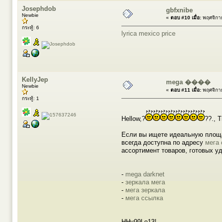
Josephdob
gbfxnibe
Newbie
«
ตอบ #10 เมื่อ:
พฤศจิกาย
กระทู้: 6
lyrica mexico price
KellyJep
mega ����
Newbie
«
ตอบ #11 เมื่อ:
พฤศจิกาย
กระทู้: 1
Hellow,?
??., T
Если вы ищете идеальную площад
всегда доступна по адресу
мега
ассортимент товаров, готовых у
-
mega darknet
-
зеркала мега
-
мега зеркала
-
мега ссылка
HHy99Lo13!