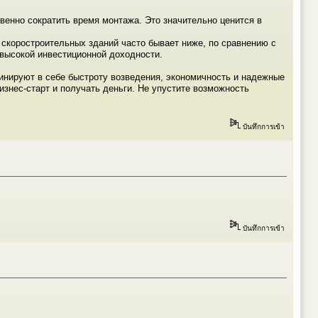
твенно сократить время монтажа. Это значительно ценится в
 скоростроительных зданий часто бывает ниже, по сравнению с
высокой инвестиционной доходности.
инируют в себе быстроту возведения, экономичность и надежные
нес-старт и получать деньги. Не упустите возможность
บันทึกการเข้า
บันทึกการเข้า