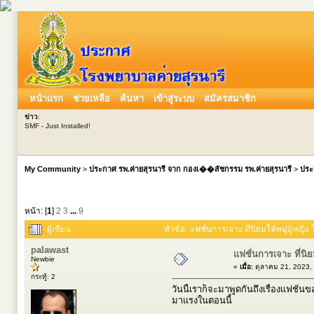
หน้าแรก
ช่วยเหลือ
ค้นหา
เข้าสู่ระบบ
สมัครสมาชิก
ข่าว
:
SMF - Just Installed!
My Community
>
ประกาศ รพ.ค่ายสุรนารี จาก กองเ��สัชกรรม รพ.ค่ายสุรนารี
>
ประ
หน้า: [
1
]
2
3
...
9
ผู้เขียน
หัวข้อ: แฟชั่นการเจาะ ที่นิยมให้หมู่ผู้หญิง
palawast
แฟชั่นการเจาะ ที่นิยม
Newbie
«
เมื่อ:
ตุลาคม 21, 2023,
กระทู้: 2
วันนี้เราก็จะมาพูดกันถึงเรื่องแฟชั่น
มาแรงในตอนนี้