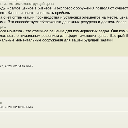
я из металлоконструкций цена
унды - самое ценное в бизнесе, и экспресс-сооружения позволяют сущес
чать бизнес и начать извлекать прибыль.
а счет оптимизации производства и установки элементов на месте, цена
ми. Это способствует сбережению денежных ресурсов и достичь более 
.ru/
ого монтажа - это отличное решение для коммерческих задач. Они комб
озможность оптимальным решением для фирм, имеющих целью быстрый биз
тимальные моментальные сооружения для вашей будущей задачи!
27, 2023, 02:34:07 PM »
le
28, 2023, 02:48:32 PM »