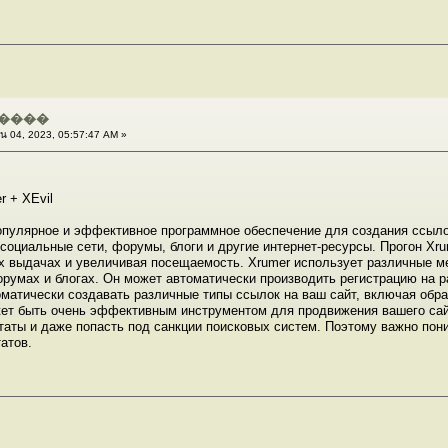
����
น 04, 2023, 05:57:47 AM »
r + XEvil
популярное и эффективное программное обеспечение для создания ссыло
 социальные сети, форумы, блоги и другие интернет-ресурсы. Прогон Xr
х выдачах и увеличивая посещаемость. Xrumer использует различные м
румах и блогах. Он может автоматически производить регистрацию на р
матически создавать различные типы ссылок на ваш сайт, включая обра
ет быть очень эффективным инструментом для продвижения вашего сайт
аты и даже попасть под санкции поисковых систем. Поэтому важно пони
атов.