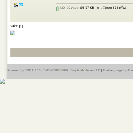
IMG_0014.pdf
(58.57 KB - ดาวน์โหลด 853 ครั้ง.)
หน้า: [
1
]
Powered by SMF 1.1.10
|
SMF © 2006-2009, Simple Machines LLC
|
Thai language by Th