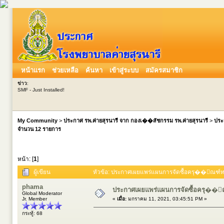
หน้าแรก
ช่วยเหลือ
ค้นหา
เข้าสู่ระบบ
สมัครสมาชิก
ข่าว
:
SMF - Just Installed!
My Community
>
ประกาศ รพ.ค่ายสุรนารี จาก กองเ��สัชกรรม รพ.ค่ายสุรนารี
>
ประ
จำนวน 12 รายการ
หน้า: [
1
]
ผู้เขียน
หัวข้อ: ประกาศเผยแพร่แผนการจัดซื้อครุ��ัณฑ์ทา
phama
ประกาศเผยแพร่แผนการจัดซื้อครุ��ั
Global Moderator
Jr. Member
«
เมื่อ:
มกราคม 11, 2021, 03:45:51 PM »
กระทู้: 68