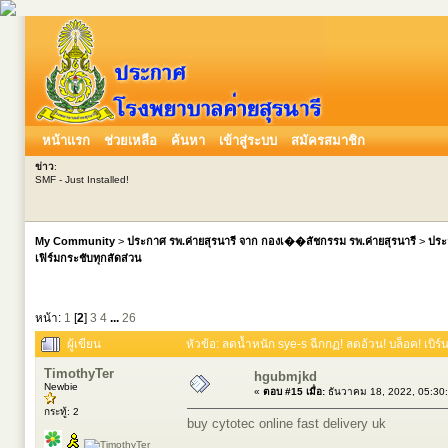
หน้าแรก
ช่วยเหลือ
ค้นหา
เข้าสู่ระบบ
สมัครสมาชิก
ข่าว
:
SMF - Just Installed!
My Community
>
ประกาศ รพ.ค่ายสุรนารี จาก กองเ��สัชกรรม รพ.ค่ายสุรนารี
>
ประ
เฟิร์มกระชับทุกสัดส่วน
หน้า:
1
[
2
]
3
4
...
26
ผู้เขียน
หัวข้อ: ลดน้ำหนัก sye-s ฉีกกฏ! ลดอ้วน! บล็อค! เบิร์
TimothyTer
hgubmjkd
Newbie
«
ตอบ #15 เมื่อ:
ธันวาคม 18, 2022, 05:30
กระทู้: 2
buy cytotec online fast delivery uk