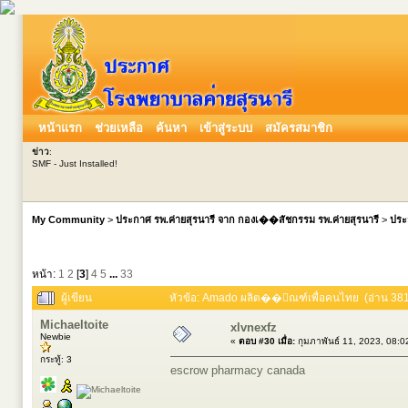
หน้าแรก
ช่วยเหลือ
ค้นหา
เข้าสู่ระบบ
สมัครสมาชิก
ข่าว
:
SMF - Just Installed!
My Community
>
ประกาศ รพ.ค่ายสุรนารี จาก กองเ��สัชกรรม รพ.ค่ายสุรนารี
>
ประ
หน้า:
1
2
[
3
]
4
5
...
33
ผู้เขียน
หัวข้อ: Amado ผลิต��ัณฑ์เพื่อคนไทย (อ่าน 3811
Michaeltoite
xlvnexfz
Newbie
«
ตอบ #30 เมื่อ:
กุมภาพันธ์ 11, 2023, 08:
กระทู้: 3
escrow pharmacy canada