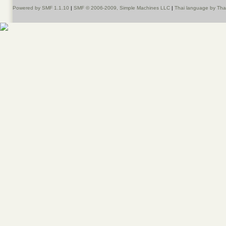
Powered by SMF 1.1.10
|
SMF © 2006-2009, Simple Machines LLC
|
Thai language by Th