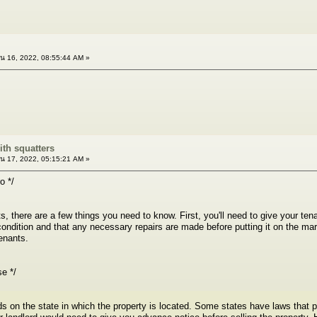
น 16, 2022, 08:55:44 AM »
ith squatters
น 17, 2022, 05:15:21 AM »
o */
ts, there are a few things you need to know. First, you'll need to give your tena
ondition and that any necessary repairs are made before putting it on the mark
tenants.
se */
 on the state in which the property is located. Some states have laws that pr