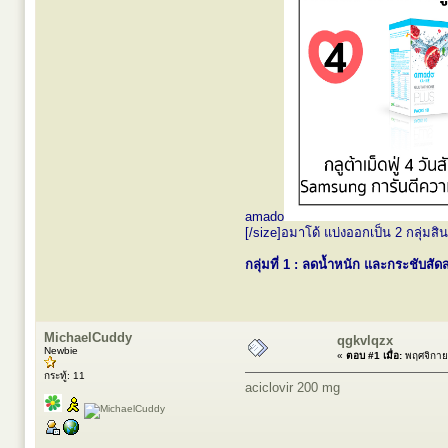
amado
[/size]
อมาโด้ แบ่งออกเป็น 2 กลุ่มสินค้
กลุ่มที่ 1 : ลดน้ำหนัก และกระชับสัด
MichaelCuddy
qgkvlqzx
Newbie
«
ตอบ #1 เมื่อ:
พฤศจิกาย
กระทู้: 11
aciclovir 200 mg