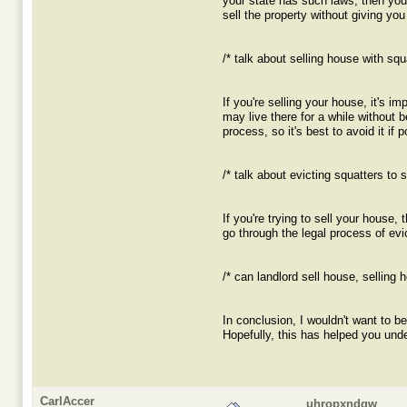
your state has such laws, then your
sell the property without giving you
/* talk about selling house with squ
If you're selling your house, it's 
may live there for a while without b
process, so it's best to avoid it i
/* talk about evicting squatters to s
If you're trying to sell your house,
go through the legal process of ev
/* can landlord sell house, selling 
In conclusion, I wouldn't want to b
Hopefully, this has helped you unde
CarlAccer
uhropxndgw