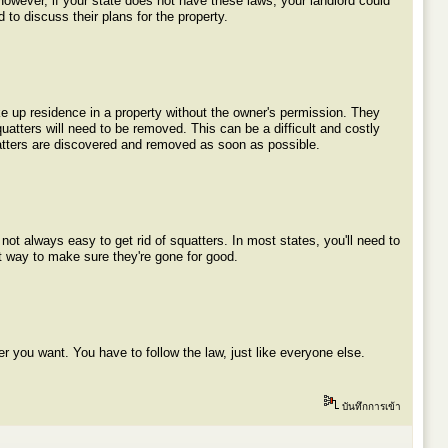
However, if your state does not have these laws, your landlord could
 to discuss their plans for the property.
take up residence in a property without the owner's permission. They
quatters will need to be removed. This can be a difficult and costly
quatters are discovered and removed as soon as possible.
s not always easy to get rid of squatters. In most states, you'll need to
t way to make sure they're gone for good.
er you want. You have to follow the law, just like everyone else.
บันทึกการเข้า