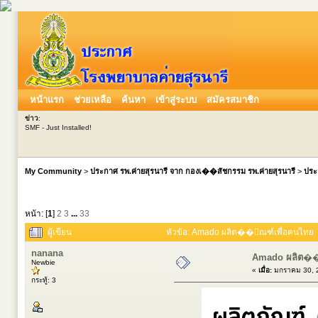
หน้าแรก
ช่วยเหลือ
ค้นหา
เข้าสู่ระบบ
สมัครสมาชิก
ข่าว
:
SMF - Just Installed!
My Community
>
ประกาศ รพ.ค่ายสุรนารี จาก กองเ��สัชกรรม รพ.ค่ายสุรนารี
>
ประ
หน้า: [
1
]
2
3
...
33
ผู้เขียน
หัวข้อ: Amado ผลิต��ัณฑ์เพื่อคนไทย (อ
nanana
Amado ผลิต��
Newbie
«
เมื่อ:
มกราคม 30, 2
กระทู้: 3