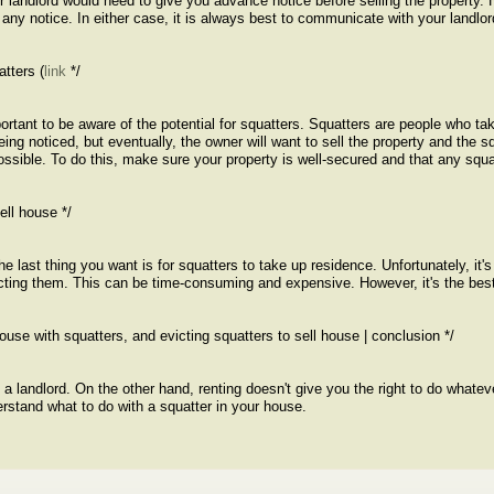
 landlord would need to give you advance notice before selling the property. 
 any notice. In either case, it is always best to communicate with your landlord
atters (
link
*/
important to be aware of the potential for squatters. Squatters are people who 
eing noticed, but eventually, the owner will want to sell the property and the s
f possible. To do this, make sure your property is well-secured and that any s
ell house */
 the last thing you want is for squatters to take up residence. Unfortunately, it'
icting them. This can be time-consuming and expensive. However, it's the bes
house with squatters, and evicting squatters to sell house | conclusion */
e a landlord. On the other hand, renting doesn't give you the right to do whatev
rstand what to do with a squatter in your house.