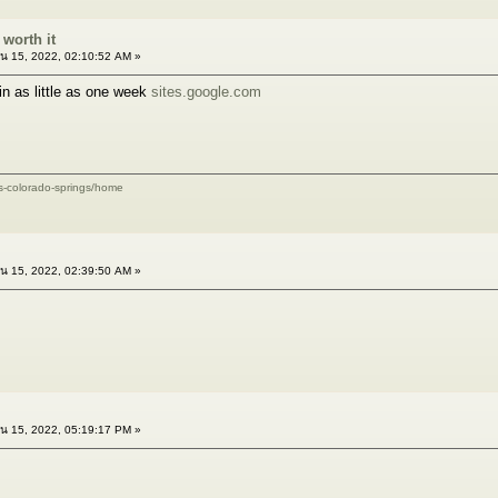
worth it
น 15, 2022, 02:10:52 AM »
n as little as one week
sites.google.com
s-colorado-springs/home
น 15, 2022, 02:39:50 AM »
น 15, 2022, 05:19:17 PM »