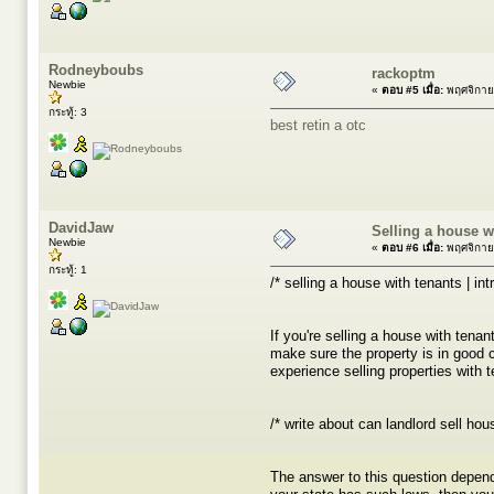
Rodneyboubs
rackoptm
Newbie
«
ตอบ #5 เมื่อ:
พฤศจิกาย
กระทู้: 3
best retin a otc
DavidJaw
Selling a house w
Newbie
«
ตอบ #6 เมื่อ:
พฤศจิกาย
กระทู้: 1
/* selling a house with tenants | intr
If you're selling a house with tenan
make sure the property is in good c
experience selling properties with 
/* write about can landlord sell hou
The answer to this question depends